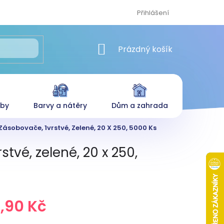
Přihlášení
NÁKUPNÍ KOŠÍK
Prázdný košík
eby
Barvy a nátěry
Dům a zahrada
ásobovače, 1vrstvé, Zelené, 20 X 250, 5000 Ks
tvé, zelené, 20 x 250,
,90 Kč