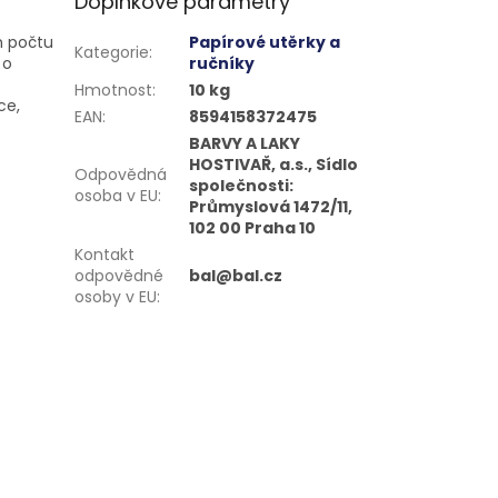
Doplňkové parametry
m počtu
Papírové utěrky a
Kategorie
:
 o
ručníky
Hmotnost
:
10 kg
ce,
EAN
:
8594158372475
BARVY A LAKY
HOSTIVAŘ, a.s., Sídlo
Odpovědná
společnosti:
osoba v EU
:
Průmyslová 1472/11,
102 00 Praha 10
Kontakt
odpovědné
bal@bal.cz
osoby v EU
: