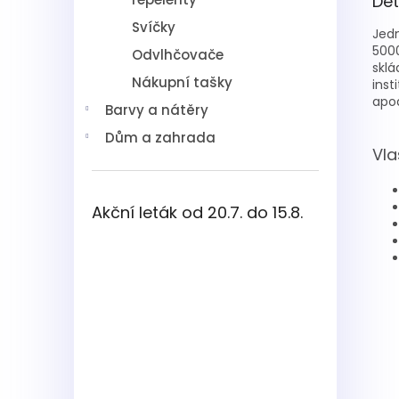
Det
Svíčky
Jedn
5000
Odvlhčovače
sklá
Nákupní tašky
inst
apod
Barvy a nátěry
Dům a zahrada
Vla
Akční leták od 20.7. do 15.8.