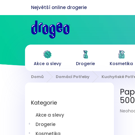
Přejít
na
obsah
Akce a slevy
Drogerie
Kosmetika
Domů
Domácí Potřeby
Kuchyňské Potř
P
Pap
o
Přeskočit
s
500
Kategorie
kategorie
t
Průmě
r
Neoho
Akce a slevy
hodnoc
a
produk
n
Drogerie
je
n
0,0
Kosmetika