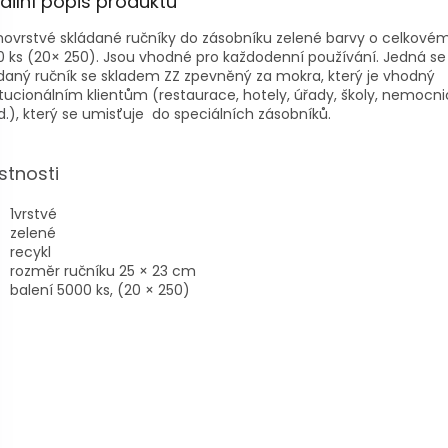
ailní popis produktu
ovrstvé skládané ručníky do zásobníku zelené barvy o celkové
 ks (20× 250). Jsou vhodné pro každodenní používání. Jedná se
daný ručník se skladem ZZ zpevněný za mokra, který je vhodný
itucionálním klientům (restaurace, hotely, úřady, školy, nemocni
.), který se umisťuje do speciálních zásobníků.
stnosti
1vrstvé
zelené
recykl
rozměr ručníku 25 × 23 cm
balení 5000 ks, (20 × 250)