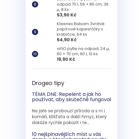
odpad 70 l, 56 × 86 cm, 36
µ, 8 ks
53,90 Kč
Kleenex Balsam 3vrstvé
papírové kapesníčky v
krabičce, 64 ks
54,90 Kč
viGO pytle na odpad, 24 µ,
60 × 70 cm, 60 l, 10 ks
19,90 Kč
Drogeo tipy
TÉMA DNE: Repelent a jak ho
používat, aby skutečně fungoval
Na jaře se probouzí příroda a s ní i
komáři, klíšťata a další hmyz, který
dokáže rychle pokazit i te...
10 nejšpinavějších míst u vás