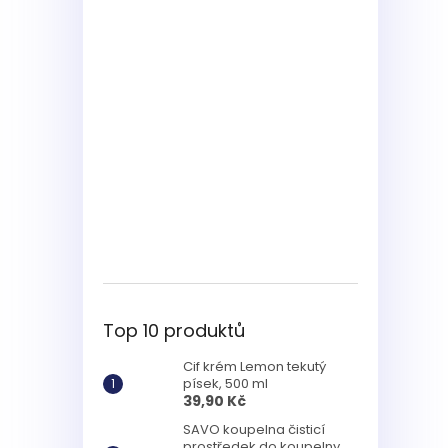
Top 10 produktů
Cif krém Lemon tekutý
písek, 500 ml
39,90 Kč
SAVO koupelna čisticí
prostředek do koupelny,