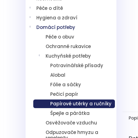
í
z
Péče o dítě
p
5
hvězdič
a
Hygiena a zdraví
n
Domácí potřeby
e
l
Péče o obuv
Ochranné rukavice
Kuchyňské potřeby
Potravinářské přísady
Alobal
Fólie a sáčky
Pečicí papír
Papírové utěrky a ručníky
Špejle a párátka
Popi
Osvěžovače vzduchu
Odpuzovače hmyzu a
repelenty