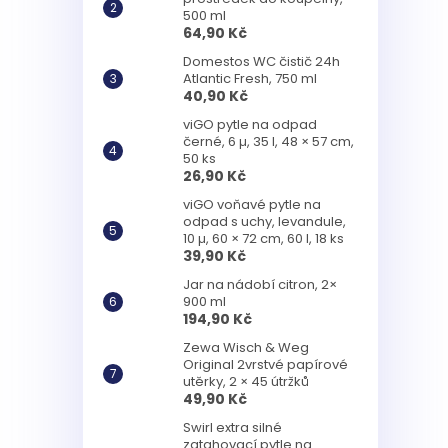
500 ml
64,90 Kč
Domestos WC čistič 24h
Atlantic Fresh, 750 ml
40,90 Kč
viGO pytle na odpad
černé, 6 µ, 35 l, 48 × 57 cm,
50 ks
26,90 Kč
viGO voňavé pytle na
odpad s uchy, levandule,
10 µ, 60 × 72 cm, 60 l, 18 ks
39,90 Kč
Jar na nádobí citron, 2×
900 ml
194,90 Kč
Zewa Wisch & Weg
Original 2vrstvé papírové
utěrky, 2 × 45 útržků
49,90 Kč
Swirl extra silné
zatahovací pytle na