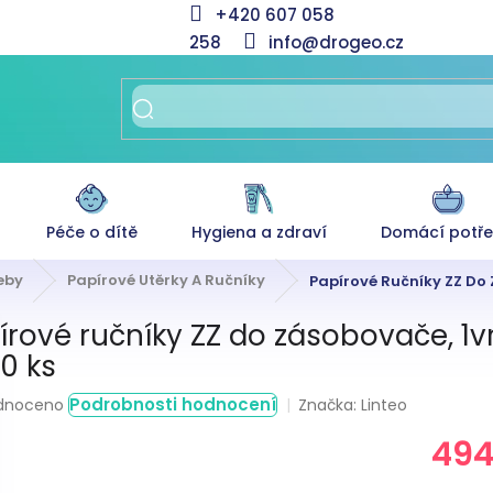
+420 607 058
258
info@drogeo.cz
Péče o dítě
Hygiena a zdraví
Domácí potř
eby
Papírové Utěrky A Ručníky
Papírové Ručníky ZZ Do Z
írové ručníky ZZ do zásobovače, 1vrs
0 ks
rné
Podrobnosti hodnocení
Značka:
Linteo
dnoceno
ení
494
tu
Měrná