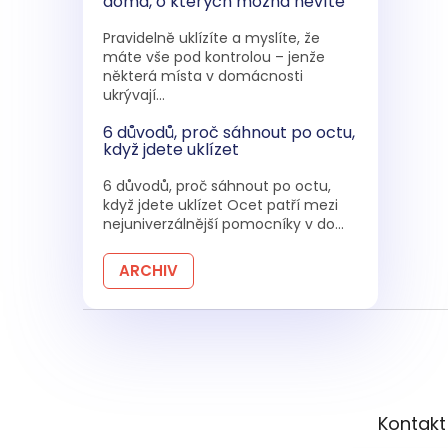
doma, o kterých možná nevíte
Pravidelně uklízíte a myslíte, že
máte vše pod kontrolou – jenže
některá místa v domácnosti
ukrývají...
6 důvodů, proč sáhnout po octu,
když jdete uklízet
6 důvodů, proč sáhnout po octu,
když jdete uklízet Ocet patří mezi
nejuniverzálnější pomocníky v do...
ARCHIV
Z
á
p
a
t
Kontakt
í