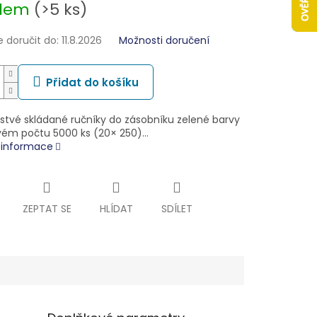
adem
(>5 ks)
doručit do:
11.8.2026
Možnosti doručení
Přidat do košíku
stvé skládané ručníky do zásobníku zelené barvy
vém počtu 5000 ks (20× 250)…
í informace
ZEPTAT SE
HLÍDAT
SDÍLET