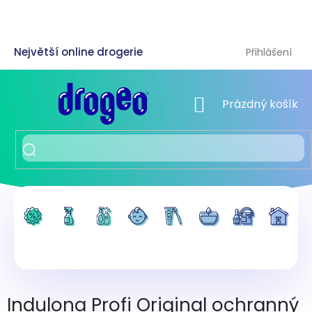
Přejít
na
obsah
Přihlášení
NÁKUPNÍ KOŠÍK
Prázdný košík
Indulona Profi Original ochranný