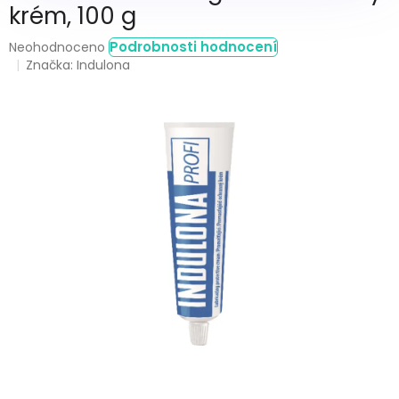
krém, 100 g
Průměrné
Podrobnosti hodnocení
Neohodnoceno
hodnocení
Značka:
Indulona
produktu
je
0,0
z
5
hvězdiček.