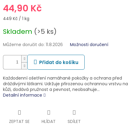
44,90 Kč
Měrná
449 Kč / 1 kg
cena:
Skladem
(>5 ks)
Můžeme doručit do:
11.8.2026
Možnosti doručení
Přidat do košíku
Každodenní ošetření namáhané pokožky a ochrana před
dráždivými látkami. Udržuje přirozenou ochrannou vrstvu na
kůži, dodává pružnost a pevnost, neobsahuje…
Detailní informace
ZEPTAT SE
HLÍDAT
SDÍLET