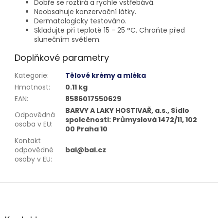
Dobře se roztírá a rychle vstřebává.
Neobsahuje konzervační látky.
Dermatologicky testováno.
Skladujte při teplotě 15 - 25 °C. Chraňte před
slunečním světlem.
Doplňkové parametry
Kategorie
:
Tělové krémy a mléka
Hmotnost
:
0.11 kg
EAN
:
8586017550629
BARVY A LAKY HOSTIVAŘ, a.s., Sídlo
Odpovědná
společnosti: Průmyslová 1472/11, 102
osoba v EU
:
00 Praha 10
Kontakt
odpovědné
bal@bal.cz
osoby v EU
:
Z
á
p