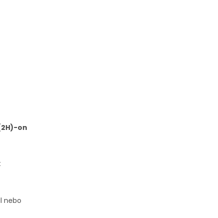
(2H)-on
t
al nebo