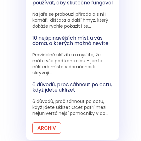
používat, aby skutečně fungoval
Na jaře se probouzí příroda a s ní i
komáři, klíšťata a další hmyz, který
dokáže rychle pokazit i te...
10 nejšpinavějších míst u vás
doma, o kterých možná nevíte
Pravidelně uklízíte a myslíte, že
máte vše pod kontrolou – jenže
některá místa v domácnosti
ukrývají...
6 důvodů, proč sáhnout po octu,
když jdete uklízet
6 důvodů, proč sáhnout po octu,
když jdete uklízet Ocet patří mezi
nejuniverzálnější pomocníky v do...
ARCHIV