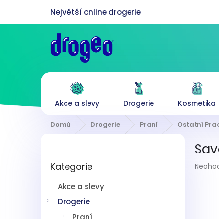
Přejít
na
obsah
Akce a slevy
Drogerie
Kosmetika
Domů
Drogerie
Praní
Ostatní Pra
P
Sav
o
Přeskočit
s
Průmě
Kategorie
kategorie
Neoho
t
hodnoc
r
produk
Akce a slevy
a
je
n
Drogerie
0,0
z
n
Praní