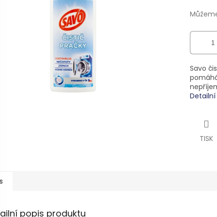
ek.
Můžeme 
Savo čis
pomáhá 
nepříje
Detailn
TISK
s
ailní popis produktu