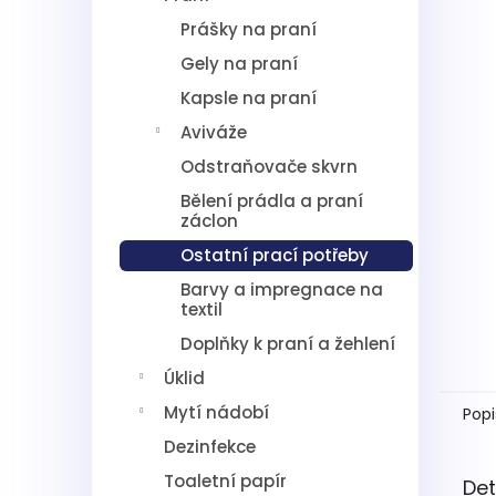
5
í
hvězdič
Prášky na praní
p
a
Gely na praní
n
Kapsle na praní
e
l
Aviváže
Odstraňovače skvrn
Bělení prádla a praní
záclon
Ostatní prací potřeby
Barvy a impregnace na
textil
Doplňky k praní a žehlení
Úklid
Mytí nádobí
Popi
Dezinfekce
Toaletní papír
Det