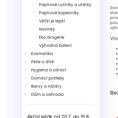
Papírové ručníky a utěrky
Savo
Papírové kapesníky
stav
pros
Větší je lepší
použ
výko
Novinky
Eko drogerie
Vla
Výhodná balení
Kosmetika
Péče o dítě
Hygiena a zdraví
Domácí potřeby
Barvy a nátěry
Be
Dům a zahrada
Akční leták od 20.7. do 15.8.