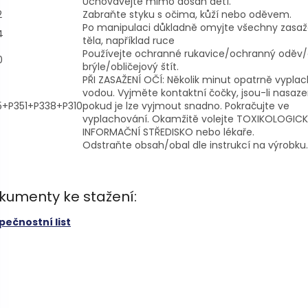
Uchovávejte mimo dosah dětí.
2
Zabraňte styku s očima, kůží nebo oděvem.
Po manipulaci důkladně omyjte všechny zasaž
4
těla, například ruce
Používejte ochranné rukavice/ochranný oděv
0
brýle/obličejový štít.
PŘI ZASAŽENÍ OČÍ: Několik minut opatrně vyplac
vodou. Vyjměte kontaktní čočky, jsou-li nasaz
5+P351+P338+P310
pokud je lze vyjmout snadno. Pokračujte ve
vyplachování. Okamžitě volejte TOXIKOLOGICK
INFORMAČNÍ STŘEDISKO nebo lékaře.
Odstraňte obsah/obal dle instrukcí na výrobku.
kumenty ke stažení:
pečnostní list