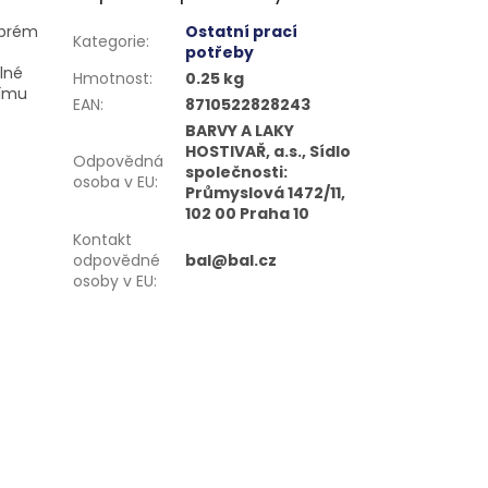
obrém
Ostatní prací
Kategorie
:
potřeby
elné
Hmotnost
:
0.25 kg
šímu
EAN
:
8710522828243
BARVY A LAKY
HOSTIVAŘ, a.s., Sídlo
Odpovědná
společnosti:
osoba v EU
:
Průmyslová 1472/11,
102 00 Praha 10
Kontakt
odpovědné
bal@bal.cz
osoby v EU
: