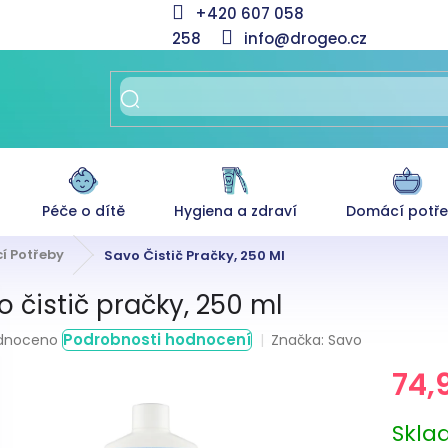
+420 607 058
258
info@drogeo.cz
Péče o dítě
Hygiena a zdraví
Domácí potř
cí Potřeby
Savo Čistič Pračky, 250 Ml
o čistič pračky, 250 ml
rné
Podrobnosti hodnocení
Značka:
Savo
dnoceno
ení
74,
tu
Měrná
Skl
cena: