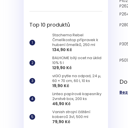
P102
P26
P26
Top 10 produktů
P28
Stachema Rebel
Čmelíkostop přípravek k
P30
hubení čmelíků, 250 ml
134,90 Kč
BALHOME bílý ocet na úklid
P501
10% 5 l
129,90 Kč
viGO pytle na odpad, 24 µ,
Do
60 × 70 cm, 60 l, 10 ks
19,90 Kč
Bez
Linteo papírové kapesníky
2vrstvé box, 200 ks
46,90 Kč
Vanish strojní čištění
koberců 3v1, 500 ml
79,90 Kč