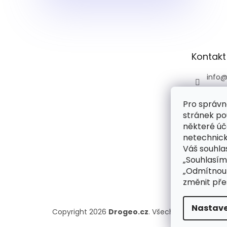
Z
á
p
a
t
Kontakt
í
info
+420 
Pro správn
+420 
stránek po
praco
6:00)
některé úč
netechnick
drog
Váš souhlas
droge
„Souhlasím
rie
„Odmítnout
změnit pře
Nastave
Copyright 2026
Drogeo.cz
. Všechna práva vyhr