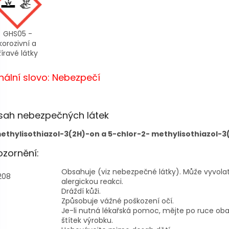
GHS05 -
korozivní a
žíravé látky
nální slovo: Nebezpečí
sah nebezpečných látek
ethylisothiazol-3(2H)-on a 5-chlor-2- methylisothiazol-3
zornění:
Obsahuje (viz nebezpečné látky). Může vyvola
208
alergickou reakci.
Dráždí kůži.
Způsobuje vážné poškození očí.
Je-li nutná lékařská pomoc, mějte po ruce ob
štítek výrobku.