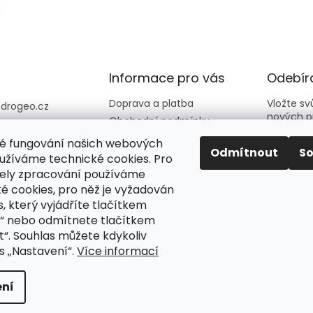
Informace pro vás
Odebíra
Doprava a platba
Vložte s
@
drogeo.cz
nových p
Obchodní podmínky
607 058 258
Kontakty
é fungování našich webových
607 058 258 (v
E-mail
Odmítnout
S
Hodnocení obchodu
užíváme technické cookies. Pro
vní dny 08:00-1
ely zpracování používáme
é cookies, pro něž je vyžadován
Vložení
eocz
podmín
, který vyjádříte tlačítkem
o_online_droge
“ nebo odmítnete tlačítkem
“. Souhlas můžete kdykoliv
PŘIH
s „Nastavení“.
Více informací
ní
azena.
Upravit nastavení cookies