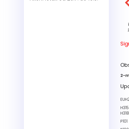
Sig
Ob
2-m
Upo
EUH
H315
H318
P101