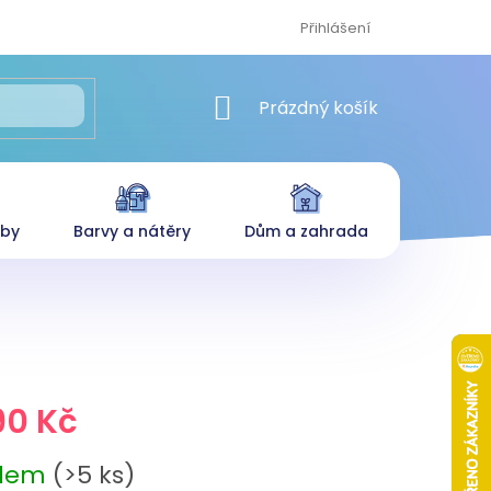
Přihlášení
NÁKUPNÍ KOŠÍK
Prázdný košík
eby
Barvy a nátěry
Dům a zahrada
90 Kč
adem
(>5 ks)