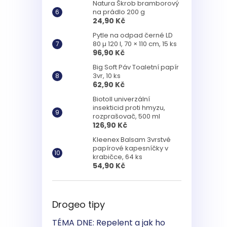
Natura Škrob bramborový
na prádlo 200 g
24,90 Kč
Pytle na odpad černé LD
80 µ 120 l, 70 × 110 cm, 15 ks
96,90 Kč
Big Soft Páv Toaletní papír
3vr, 10 ks
62,90 Kč
Biotoll univerzální
insekticid proti hmyzu,
rozprašovač, 500 ml
126,90 Kč
Kleenex Balsam 3vrstvé
papírové kapesníčky v
krabičce, 64 ks
54,90 Kč
Drogeo tipy
TÉMA DNE: Repelent a jak ho