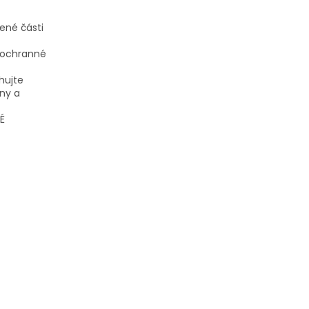
ené části
/ochranné
hujte
eny a
É