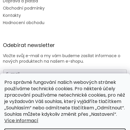
Doprava a platba
Obchodní podmínky
Kontakty
Hodnocení obchodu
Odebírat newsletter
Vložte svůj e-mail a my vám budeme zasílat informace o
nových produktech na našem e-shopu.
E-mail
Pro správné fungování našich webových stránek
používáme technické cookies. Pro některé účely
Vložením e-mailu souhlasíte s
obchodními podmínkami
.
zpracování používáme netechnické cookies, pro něž
je vyžadován Váš souhlas, který vyjádříte tlačítkem
PŘIHLÁSIT SE
„Souhlasím“ nebo odmítnete tlačítkem „Odmítnout“.
Souhlas můžete kdykoliv změnit přes „Nastavení“.
Více informací