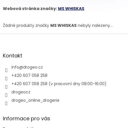
Webová stránka značky:
MS WHISKAS
Žádné produkty značky
MS WHISKAS
nebyly nalezeny...
Z
á
p
a
Kontakt
t
í
info
@
drogeo.cz
+420 607 058 258
+420 607 058 258 (v pracovní dny 08:00-16:00)
drogeocz
drogeo_online_drogerie
Informace pro vás