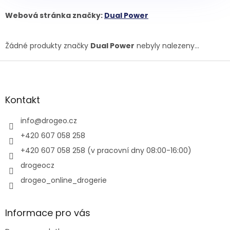
Webová stránka značky:
Dual Power
Žádné produkty značky
Dual Power
nebyly nalezeny...
Z
á
p
a
Kontakt
t
í
info
@
drogeo.cz
+420 607 058 258
+420 607 058 258 (v pracovní dny 08:00-16:00)
drogeocz
drogeo_online_drogerie
Informace pro vás