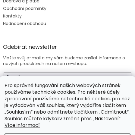
Doprava a platba
Obchodní podmínky
Kontakty
Hodnocení obchodu
Odebírat newsletter
Vložte svůj e-mail a my vám budeme zasílat informace o
nových produktech na našem e-shopu.
E-mail
Pro správné fungování našich webových stránek
používáme technické cookies. Pro některé účely
Vložením e-mailu souhlasíte s
obchodními podmínkami
.
zpracování používáme netechnické cookies, pro něž
je vyžadován Váš souhlas, který vyjádříte tlačítkem
PŘIHLÁSIT SE
„Souhlasím“ nebo odmítnete tlačítkem „Odmítnout“.
Souhlas můžete kdykoliv změnit přes „Nastavení“.
Více informací