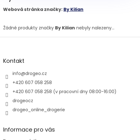
Webová stránka značky:
By Kilian
Žádné produkty značky
By Kilian
nebyly nalezeny...
Z
á
p
a
Kontakt
t
í
info
@
drogeo.cz
+420 607 058 258
+420 607 058 258 (v pracovní dny 08:00-16:00)
drogeocz
drogeo_online_drogerie
Informace pro vás