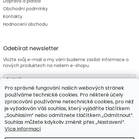
Doprava a platba
Obchodní podmínky
Kontakty
Hodnocení obchodu
Odebírat newsletter
Vložte svůj e-mail a my vám budeme zasílat informace o
nových produktech na našem e-shopu.
E-mail
Pro správné fungování našich webových stránek
používáme technické cookies. Pro některé účely
Vložením e-mailu souhlasíte s
obchodními podmínkami
.
zpracování používáme netechnické cookies, pro něž
je vyžadován Váš souhlas, který vyjádříte tlačítkem
PŘIHLÁSIT SE
„Souhlasím“ nebo odmítnete tlačítkem „Odmítnout“.
Souhlas můžete kdykoliv změnit přes „Nastavení“.
Více informací