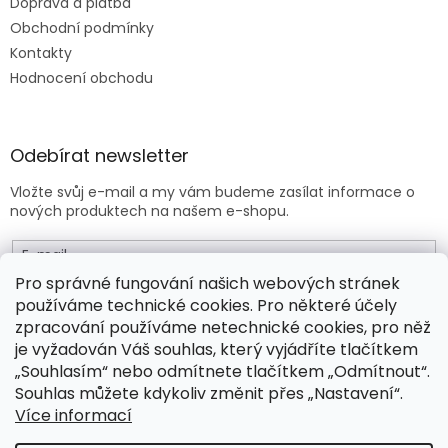
Doprava a platba
Obchodní podmínky
Kontakty
Hodnocení obchodu
Odebírat newsletter
Vložte svůj e-mail a my vám budeme zasílat informace o
nových produktech na našem e-shopu.
E-mail
Pro správné fungování našich webových stránek
používáme technické cookies. Pro některé účely
Vložením e-mailu souhlasíte s
obchodními podmínkami
.
zpracování používáme netechnické cookies, pro něž
je vyžadován Váš souhlas, který vyjádříte tlačítkem
PŘIHLÁSIT SE
„Souhlasím“ nebo odmítnete tlačítkem „Odmítnout“.
Souhlas můžete kdykoliv změnit přes „Nastavení“.
Více informací