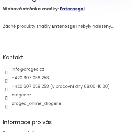
Webová stránka značky:
Enterosgel
Žádné produkty značky
Enterosgel
nebyly nalezeny...
Z
á
p
a
Kontakt
t
í
info
@
drogeo.cz
+420 607 058 258
+420 607 058 258 (v pracovní dny 08:00-16:00)
drogeocz
drogeo_online_drogerie
Informace pro vás