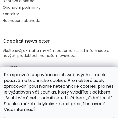
Doprava a platba
Obchodní podmínky
Kontakty
Hodnocení obchodu
Odebírat newsletter
Vložte svůj e-mail a my vám budeme zasílat informace o
nových produktech na našem e-shopu.
E-mail
Pro správné fungování našich webových stránek
používáme technické cookies. Pro některé účely
Vložením e-mailu souhlasíte s
obchodními podmínkami
.
zpracování používáme netechnické cookies, pro něž
je vyžadován Váš souhlas, který vyjádříte tlačítkem
PŘIHLÁSIT SE
„Souhlasím“ nebo odmítnete tlačítkem „Odmítnout“.
Souhlas můžete kdykoliv změnit přes „Nastavení“.
Více informací