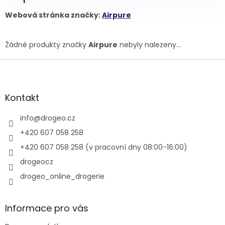
Webová stránka značky:
Airpure
Žádné produkty značky
Airpure
nebyly nalezeny...
Z
á
p
a
Kontakt
t
í
info
@
drogeo.cz
+420 607 058 258
+420 607 058 258 (v pracovní dny 08:00-16:00)
drogeocz
drogeo_online_drogerie
Informace pro vás