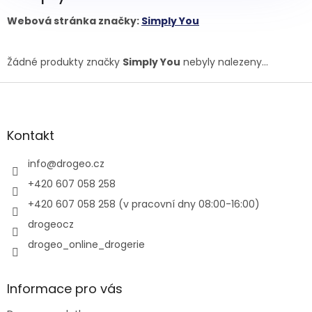
Webová stránka značky:
Simply You
Žádné produkty značky
Simply You
nebyly nalezeny...
Z
á
p
a
Kontakt
t
í
info
@
drogeo.cz
+420 607 058 258
+420 607 058 258 (v pracovní dny 08:00-16:00)
drogeocz
drogeo_online_drogerie
Informace pro vás