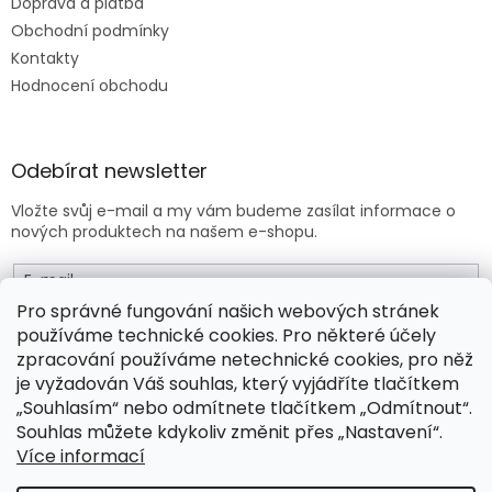
Doprava a platba
Obchodní podmínky
Kontakty
Hodnocení obchodu
Odebírat newsletter
Vložte svůj e-mail a my vám budeme zasílat informace o
nových produktech na našem e-shopu.
E-mail
Pro správné fungování našich webových stránek
používáme technické cookies. Pro některé účely
Vložením e-mailu souhlasíte s
obchodními podmínkami
.
zpracování používáme netechnické cookies, pro něž
je vyžadován Váš souhlas, který vyjádříte tlačítkem
PŘIHLÁSIT SE
„Souhlasím“ nebo odmítnete tlačítkem „Odmítnout“.
Souhlas můžete kdykoliv změnit přes „Nastavení“.
Více informací