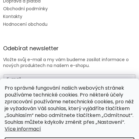
Doprava a platba
Obchodní podmínky
Kontakty
Hodnocení obchodu
Odebírat newsletter
Vložte svůj e-mail a my vám budeme zasílat informace o
nových produktech na našem e-shopu.
E-mail
Pro správné fungování našich webových stránek
používáme technické cookies. Pro některé účely
Vložením e-mailu souhlasíte s
obchodními podmínkami
.
zpracování používáme netechnické cookies, pro něž
je vyžadován Váš souhlas, který vyjádříte tlačítkem
PŘIHLÁSIT SE
„Souhlasím“ nebo odmítnete tlačítkem „Odmítnout“.
Souhlas můžete kdykoliv změnit přes „Nastavení“.
Více informací