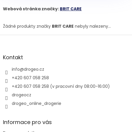
Webová stránka značky:
BRIT CARE
Žádné produkty značky
BRIT CARE
nebyly nalezeny...
Z
á
p
a
Kontakt
t
í
info
@
drogeo.cz
+420 607 058 258
+420 607 058 258 (v pracovní dny 08:00-16:00)
drogeocz
drogeo_online_drogerie
Informace pro vás