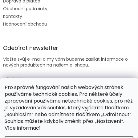
Doprava a platba
Obchodní podmínky
Kontakty
Hodnocení obchodu
Odebírat newsletter
Vložte svůj e-mail a my vám budeme zasílat informace o
nových produktech na našem e-shopu.
E-mail
Pro správné fungování našich webových stránek
používáme technické cookies. Pro některé účely
Vložením e-mailu souhlasíte s
obchodními podmínkami
.
zpracování používáme netechnické cookies, pro něž
je vyžadován Váš souhlas, který vyjádříte tlačítkem
PŘIHLÁSIT SE
„Souhlasím“ nebo odmítnete tlačítkem „Odmítnout“.
Souhlas můžete kdykoliv změnit přes „Nastavení“.
Více informací