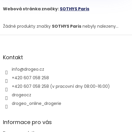
Webová stránka značky:
SOTHYS Paris
Žádné produkty značky
SOTHYS Paris
nebyly nalezeny...
Z
á
p
a
Kontakt
t
í
info
@
drogeo.cz
+420 607 058 258
+420 607 058 258 (v pracovní dny 08:00-16:00)
drogeocz
drogeo_online_drogerie
Informace pro vás