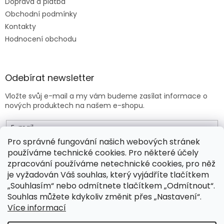
Doprava a platba
Obchodní podmínky
Kontakty
Hodnocení obchodu
Odebírat newsletter
Vložte svůj e-mail a my vám budeme zasílat informace o
nových produktech na našem e-shopu.
E-mail
Pro správné fungování našich webových stránek
používáme technické cookies. Pro některé účely
Vložením e-mailu souhlasíte s
obchodními podmínkami
.
zpracování používáme netechnické cookies, pro něž
je vyžadován Váš souhlas, který vyjádříte tlačítkem
PŘIHLÁSIT SE
„Souhlasím“ nebo odmítnete tlačítkem „Odmítnout“.
Souhlas můžete kdykoliv změnit přes „Nastavení“.
Více informací