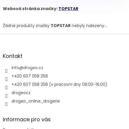
Webová stránka značky:
TOPSTAR
Žádné produkty značky
TOPSTAR
nebyly nalezeny...
Z
á
p
a
Kontakt
t
í
info
@
drogeo.cz
+420 607 058 258
+420 607 058 258 (v pracovní dny 08:00-16:00)
drogeocz
drogeo_online_drogerie
Informace pro vás