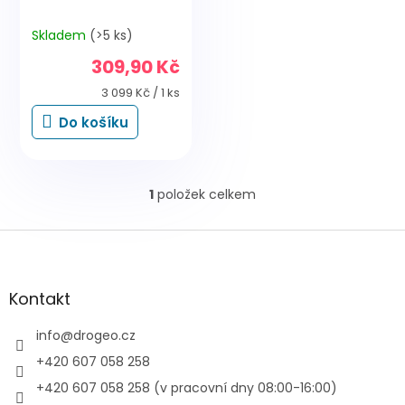
Skladem
(>5 ks)
309,90 Kč
Měrná
3 099 Kč / 1 ks
cena:
Do košíku
1
položek celkem
O
v
l
Z
á
á
d
p
a
a
Kontakt
c
t
í
í
info
@
drogeo.cz
p
r
+420 607 058 258
v
+420 607 058 258 (v pracovní dny 08:00-16:00)
k