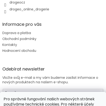
y
drogeocz
v
drogeo_online_drogerie
ý
p
i
s
Informace pro vás
u
Doprava a platba
Obchodní podmínky
Kontakty
Hodnocení obchodu
Odebírat newsletter
Vložte svůj e-mail a my vám budeme zasílat informace o
nových produktech na našem e-shopu.
E-mail
Pro správné fungování našich webových stránek
používáme technické cookies. Pro některé účely