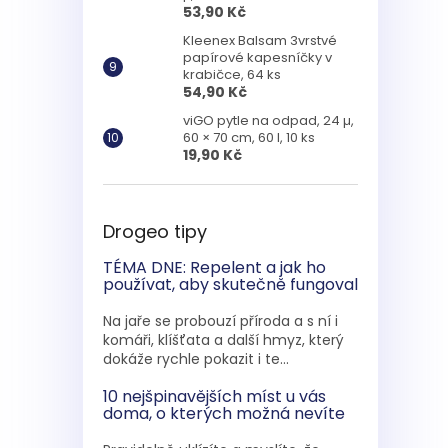
53,90 Kč
Kleenex Balsam 3vrstvé
papírové kapesníčky v
krabičce, 64 ks
54,90 Kč
viGO pytle na odpad, 24 µ,
60 × 70 cm, 60 l, 10 ks
19,90 Kč
Drogeo tipy
TÉMA DNE: Repelent a jak ho
používat, aby skutečně fungoval
Na jaře se probouzí příroda a s ní i
komáři, klíšťata a další hmyz, který
dokáže rychle pokazit i te...
10 nejšpinavějších míst u vás
doma, o kterých možná nevíte