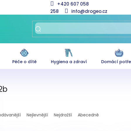
+420 607 058
258
info@drogeo.cz
Péče o dítě
Hygiena a zdraví
Domácí potř
2b
odávanější
Nejlevnější
Nejdražší
Abecedně