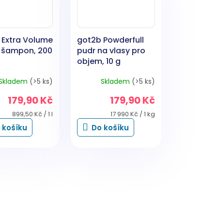
 Extra Volume
got2b Powderfull
 šampon, 200
pudr na vlasy pro
objem, 10 g
Skladem
(>5 ks)
Skladem
(>5 ks)
179,90 Kč
179,90 Kč
Měrná
Měrná
899,50 Kč / 1 l
17 990 Kč / 1 kg
cena:
cena:
 košíku
Do košíku