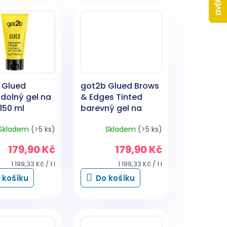
 Glued
got2b Glued Brows
dolný gel na
& Edges Tinted
 150 ml
barevný gel na
obočí a "baby"
Skladem
(>5 ks)
Skladem
(>5 ks)
vlásky 2 v 1 Hnědý
16ml
179,90 Kč
179,90 Kč
Měrná
Měrná
1 199,33 Kč / 1 l
1 199,33 Kč / 1 l
cena:
cena:
 košíku
Do košíku