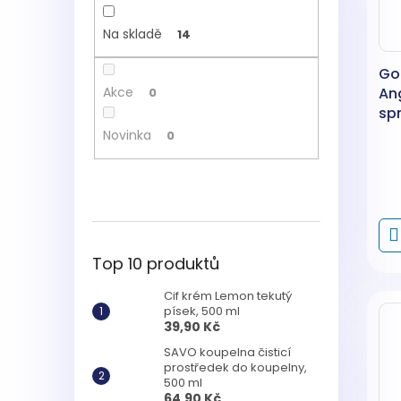
Na skladě
14
Go
An
Akce
0
spr
20
Novinka
0
Top 10 produktů
Cif krém Lemon tekutý
písek, 500 ml
39,90 Kč
SAVO koupelna čisticí
prostředek do koupelny,
500 ml
64,90 Kč