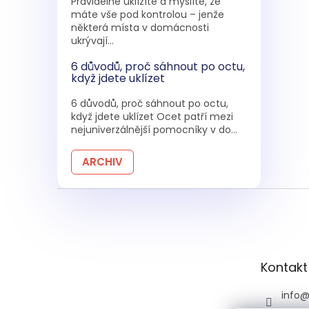
Pravidelně uklízíte a myslíte, že
máte vše pod kontrolou – jenže
některá místa v domácnosti
ukrývají...
6 důvodů, proč sáhnout po octu,
když jdete uklízet
6 důvodů, proč sáhnout po octu,
když jdete uklízet Ocet patří mezi
nejuniverzálnější pomocníky v do...
ARCHIV
Z
á
p
a
t
Kontakt
í
info