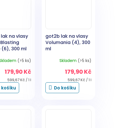
lak na vlasy
got2b lak na vlasy
Blasting
Volumania (4), 300
 (6), 300 ml
ml
Skladem
(>5 ks)
Skladem
(>5 ks)
179,90 Kč
179,90 Kč
Měrná
Měrná
599,67 Kč / 1 l
599,67 Kč / 1 l
cena:
cena:
 košíku
Do košíku