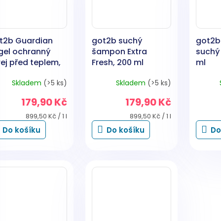
t2b Guardian
got2b suchý
got2b
gel ochranný
šampon Extra
suchý
ej před teplem,
Fresh, 200 ml
ml
0 ml
Skladem
(>5 ks)
Skladem
(>5 ks)
179,90 Kč
179,90 Kč
Měrná
Měrná
899,50 Kč / 1 l
899,50 Kč / 1 l
cena:
cena:
Do košíku
Do košíku
Do