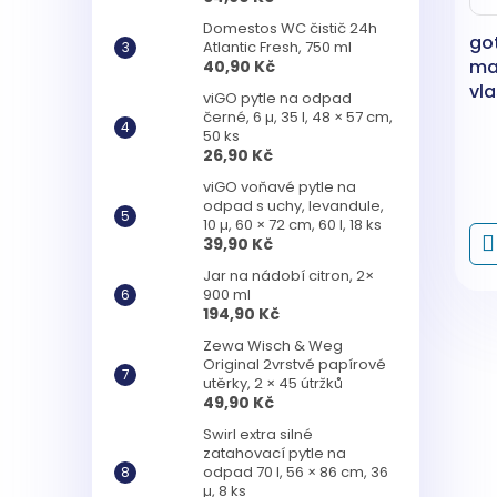
Domestos WC čistič 24h
go
Atlantic Fresh, 750 ml
ma
40,90 Kč
vla
viGO pytle na odpad
fix
černé, 6 µ, 35 l, 48 × 57 cm,
50 ks
26,90 Kč
viGO voňavé pytle na
odpad s uchy, levandule,
10 µ, 60 × 72 cm, 60 l, 18 ks
39,90 Kč
Jar na nádobí citron, 2×
900 ml
194,90 Kč
Zewa Wisch & Weg
Original 2vrstvé papírové
utěrky, 2 × 45 útržků
49,90 Kč
Swirl extra silné
zatahovací pytle na
odpad 70 l, 56 × 86 cm, 36
µ, 8 ks