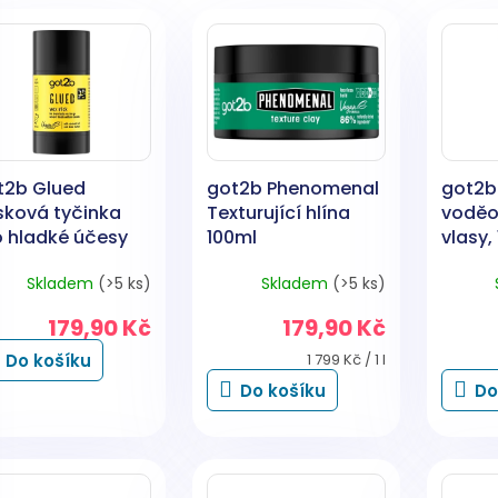
t2b Glued
got2b Phenomenal
got2b
sková tyčinka
Texturující hlína
voděo
o hladké účesy
100ml
vlasy,
g
Skladem
(>5 ks)
Skladem
(>5 ks)
179,90 Kč
179,90 Kč
Měrná
Do košíku
1 799 Kč / 1 l
cena:
Do košíku
Do