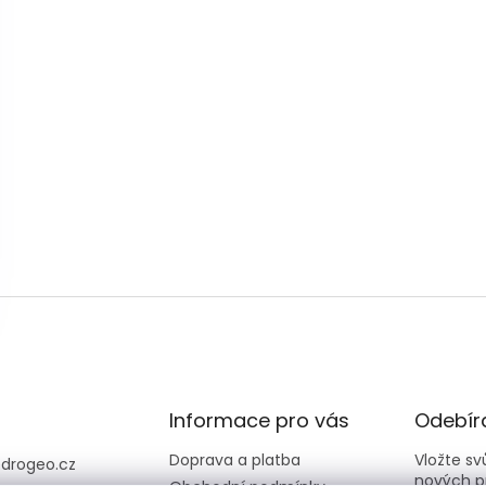
Informace pro vás
Odebíra
Doprava a platba
Vložte s
@
drogeo.cz
nových p