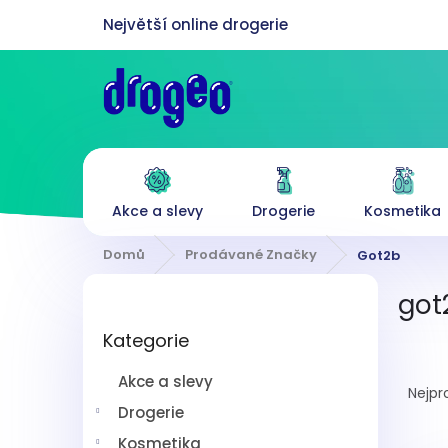
Přejít
na
obsah
Akce a slevy
Drogerie
Kosmetika
Domů
Prodávané Značky
Got2b
P
got
o
Přeskočit
s
Kategorie
kategorie
t
Ř
r
Akce a slevy
a
a
Nejpr
z
n
Drogerie
e
n
Kosmetika