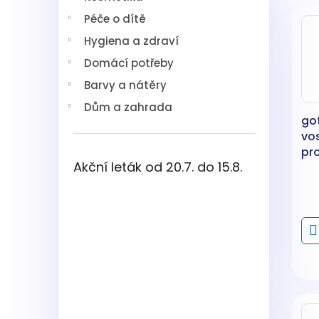
V
n
í
Péče o dítě
ý
í
p
p
p
a
Hygiena a zdraví
i
r
n
Domácí potřeby
s
o
e
p
d
l
Barvy a nátěry
r
u
Dům a zahrada
o
k
go
d
t
vo
u
ů
pr
k
Akční leták od 20.7. do 15.8.
50
t
ů