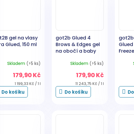
t2B gel na vlasy
got2b Glued 4
got2b 
ra Glued, 150 ml
Brows & Edges gel
Glued 
na obočí a baby
Freeze
vlásky 2v1,16 ml
Skladem
(>5 ks)
Skladem
(>5 ks)
179,90 Kč
179,90 Kč
Měrná
Měrná
1 199,33 Kč / 1 l
11 243,75 Kč / 1 l
cena:
cena:
Do košíku
Do košíku
Do