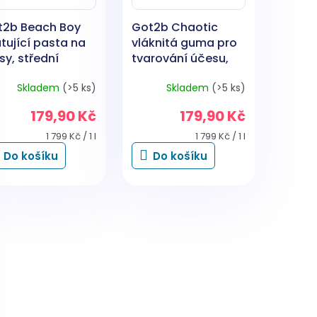
t2b Beach Boy
Got2b Chaotic
tující pasta na
vláknitá guma pro
sy, střední
tvarování účesu,
ace, 100 ml
100 ml
Skladem
(>5 ks)
Skladem
(>5 ks)
179,90 Kč
179,90 Kč
Měrná
Měrná
1 799 Kč / 1 l
1 799 Kč / 1 l
cena:
cena:
Do košíku
Do košíku
O
v
l
á
d
a
c
í