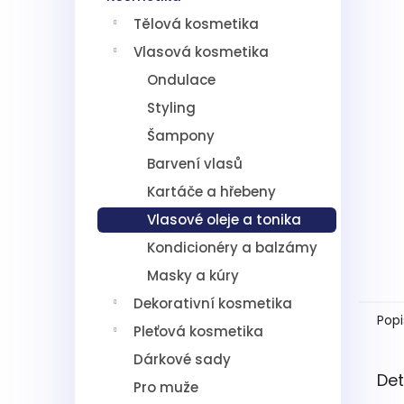
5
í
hvězdič
Tělová kosmetika
p
a
Vlasová kosmetika
n
Ondulace
e
l
Styling
Šampony
Barvení vlasů
Kartáče a hřebeny
Vlasové oleje a tonika
Kondicionéry a balzámy
Masky a kúry
Dekorativní kosmetika
Popi
Pleťová kosmetika
Dárkové sady
Det
Pro muže