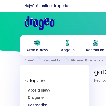
Přejít
na
obsah
Akce a slevy
Drogerie
Kosmetika
Domů
Kosmetika
Vlasová Kosmetika
P
got
o
Přeskočit
s
Průmě
Kategorie
kategorie
Neoho
t
hodnoc
r
produk
Akce a slevy
a
je
n
Drogerie
0,0
z
n
Kosmetika