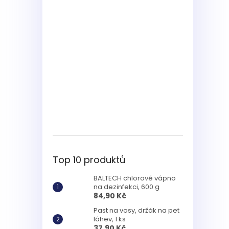
Top 10 produktů
BALTECH chlorové vápno
na dezinfekci, 600 g
84,90 Kč
Past na vosy, držák na pet
láhev, 1 ks
37,90 Kč