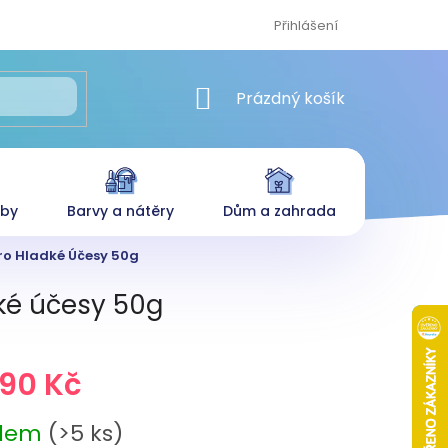
Přihlášení
NÁKUPNÍ KOŠÍK
Prázdný košík
eby
Barvy a nátěry
Dům a zahrada
ro Hladké Účesy 50g
ké účesy 50g
,90 Kč
adem
(>5 ks)