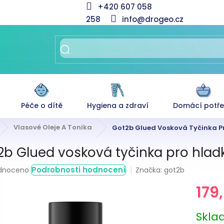
+420 607 058
258
info@drogeo.cz
Péče o dítě
Hygiena a zdraví
Domácí potř
Vlasové Oleje A Tonika
Got2b Glued Vosková Tyčinka P
2b Glued vosková tyčinka pro hlad
rné
Podrobnosti hodnocení
Značka:
got2b
dnoceno
ení
179
tu
Měrná
Skl
cena: