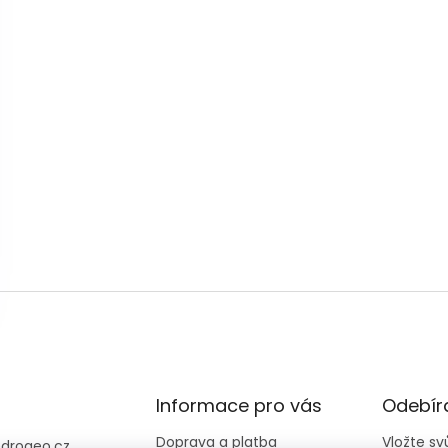
Informace pro vás
Odebíra
Doprava a platba
Vložte s
@
drogeo.cz