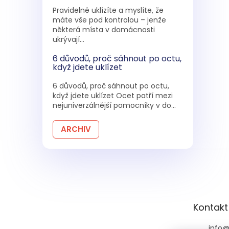
Pravidelně uklízíte a myslíte, že
máte vše pod kontrolou – jenže
některá místa v domácnosti
ukrývají...
6 důvodů, proč sáhnout po octu,
když jdete uklízet
6 důvodů, proč sáhnout po octu,
když jdete uklízet Ocet patří mezi
nejuniverzálnější pomocníky v do...
ARCHIV
Z
á
p
a
t
Kontakt
í
info