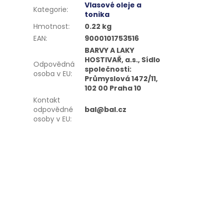
Vlasové oleje a
Kategorie
:
tonika
Hmotnost
:
0.22 kg
EAN
:
9000101753516
BARVY A LAKY
HOSTIVAŘ, a.s., Sídlo
Odpovědná
společnosti:
osoba v EU
:
Průmyslová 1472/11,
102 00 Praha 10
Kontakt
odpovědné
bal@bal.cz
osoby v EU
: