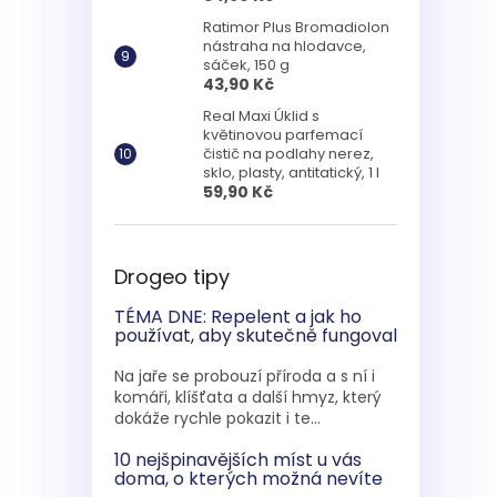
Ratimor Plus Bromadiolon
nástraha na hlodavce,
sáček, 150 g
43,90 Kč
Real Maxi Úklid s
květinovou parfemací
čistič na podlahy nerez,
sklo, plasty, antitatický, 1 l
59,90 Kč
Drogeo tipy
TÉMA DNE: Repelent a jak ho
používat, aby skutečně fungoval
Na jaře se probouzí příroda a s ní i
komáři, klíšťata a další hmyz, který
dokáže rychle pokazit i te...
10 nejšpinavějších míst u vás
doma, o kterých možná nevíte