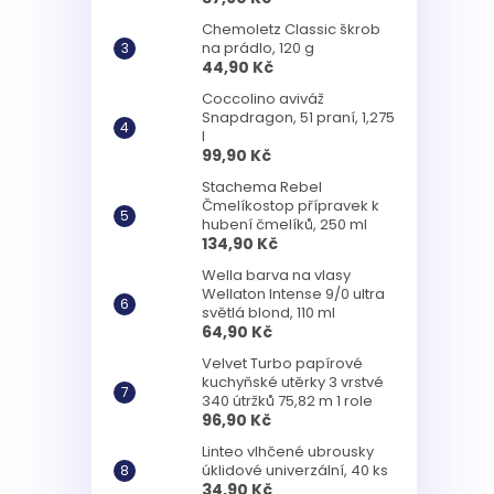
Chemoletz Classic škrob
na prádlo, 120 g
44,90 Kč
Coccolino aviváž
Snapdragon, 51 praní, 1,275
l
99,90 Kč
Stachema Rebel
Čmelíkostop přípravek k
hubení čmelíků, 250 ml
134,90 Kč
Wella barva na vlasy
Wellaton Intense 9/0 ultra
světlá blond, 110 ml
64,90 Kč
Velvet Turbo papírové
kuchyňské utěrky 3 vrstvé
340 útržků 75,82 m 1 role
96,90 Kč
Linteo vlhčené ubrousky
úklidové univerzální, 40 ks
34,90 Kč