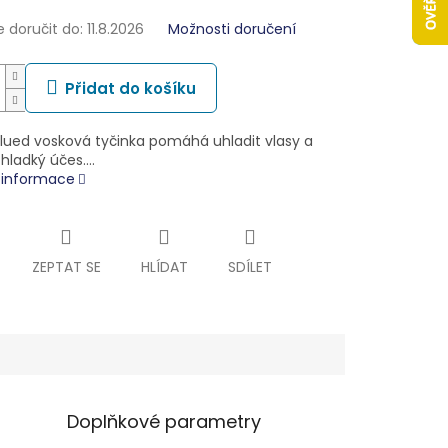
doručit do:
11.8.2026
Možnosti doručení
Přidat do košíku
lued vosková tyčinka pomáhá uhladit vlasy a
 hladký účes.…
í informace
ZEPTAT SE
HLÍDAT
SDÍLET
Doplňkové parametry