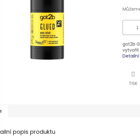
ek.
Můžeme 
got2b G
vytvořit
Detailn
TISK
s
ailní popis produktu