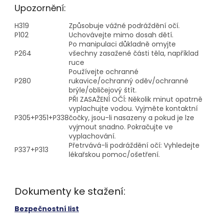
Upozornění:
H319
Způsobuje vážné podráždění očí.
P102
Uchovávejte mimo dosah dětí.
Po manipulaci důkladně omyjte
P264
všechny zasažené části těla, například
ruce
Používejte ochranné
P280
rukavice/ochranný oděv/ochranné
brýle/obličejový štít.
PŘI ZASAŽENÍ OČÍ: Několik minut opatrně
vyplachujte vodou. Vyjměte kontaktní
P305+P351+P338
čočky, jsou-li nasazeny a pokud je lze
vyjmout snadno. Pokračujte ve
vyplachování.
Přetrvává-li podráždění očí: Vyhledejte
P337+P313
lékařskou pomoc/ošetření.
Dokumenty ke stažení:
Bezpečnostní list