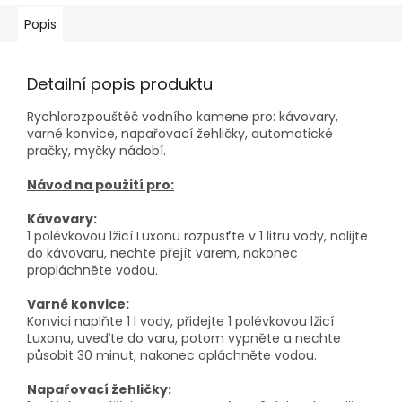
Popis
Detailní popis produktu
Rychlorozpouštěč vodního kamene pro: kávovary,
varné konvice, napařovací žehličky, automatické
pračky, myčky nádobí.
Návod na použití pro:
Kávovary:
1 polévkovou lžicí Luxonu rozpusťte v 1 litru vody, nalijte
do kávovaru, nechte přejít varem, nakonec
propláchněte vodou.
Varné konvice:
Konvici naplňte 1 l vody, přidejte 1 polévkovou lžicí
Luxonu, uveďte do varu, potom vypněte a nechte
působit 30 minut, nakonec opláchněte vodou.
Napařovací žehličky: