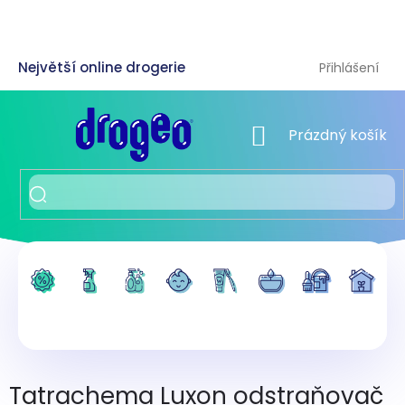
Přejít
na
obsah
Přihlášení
NÁKUPNÍ KOŠÍK
Prázdný košík
Tatrachema Luxon odstraňovač