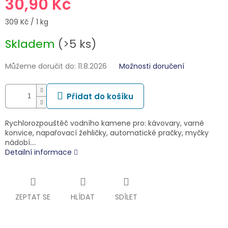
30,90 Kč
Měrná
309 Kč / 1 kg
cena:
Skladem
(>5 ks)
Můžeme doručit do:
11.8.2026
Možnosti doručení
Přidat do košíku
Rychlorozpouštěč vodního kamene pro: kávovary, varné
konvice, napařovací žehličky, automatické pračky, myčky
nádobí.…
Detailní informace
ZEPTAT SE
HLÍDAT
SDÍLET