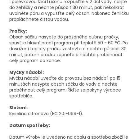
1 polévkovou lžíci Luxonu rozpusťte v 2 dcl vody, nalijte
do žehličky a nechte působit 30 minut, pak několikrát
uvolněte páru a vypusťte celý obsah. Nakonec žehličku
propláchněte čistou vodou.
Pračky:
Obsah sáčku nasypte do prázdného bubnu pračky,
spusťte hlavní prací program při teplotě 50 - 60 °C. Po
dosažení teploty pračku zastavte a nechte působit 30
minut, potom pračku zapněte a nechte proběhnout
celý program do konce.
Myčky nádobí:
Myčku nádobí uveďte do provozu bez nádobí, po 15
minutách nasypte obsah sáčku do vody a nechte
proběhnout celý program. Řiďte se pokyny výrobce
spotřebiče.
Složení:
Kyselina citronová (EC 201-069-1).
Datum spotřeby:
Datum výroby je uvedeno na obalu a spotřeba zboží je