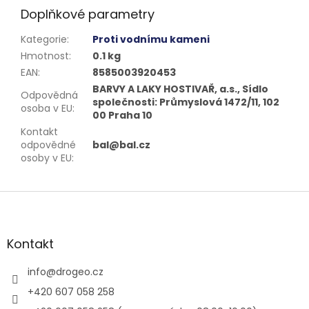
Doplňkové parametry
Kategorie
:
Proti vodnímu kameni
Hmotnost
:
0.1 kg
EAN
:
8585003920453
BARVY A LAKY HOSTIVAŘ, a.s., Sídlo
Odpovědná
společnosti: Průmyslová 1472/11, 102
osoba v EU
:
00 Praha 10
Kontakt
odpovědné
bal@bal.cz
osoby v EU
:
Z
á
p
a
Kontakt
t
í
info
@
drogeo.cz
+420 607 058 258