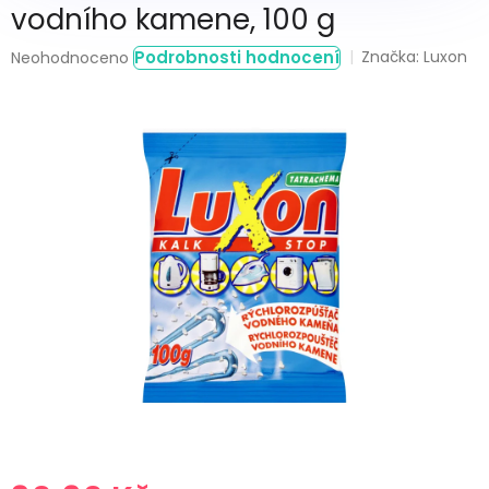
vodního kamene, 100 g
Průměrné
Podrobnosti hodnocení
Značka:
Luxon
Neohodnoceno
hodnocení
produktu
je
0,0
z
5
hvězdiček.