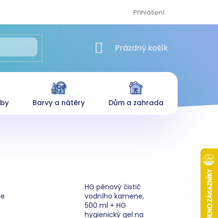
Přihlášení
NÁKUPNÍ KOŠÍK
Prázdný košík
eby
Barvy a nátěry
Dům a zahrada
HG pěnový čistič
ne
vodního kamene,
500 ml + HG
hygienický gel na