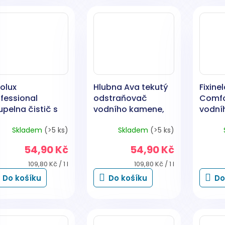
olux
Hlubna Ava tekutý
Fixine
fessional
odstraňovač
Comfor
pelna čistič s
vodního kamene,
vodní
ivní pěnou, 500
500 ml
rozpr
Skladem
(>5 ks)
Skladem
(>5 ks)
ml
54,90 Kč
54,90 Kč
Měrná
Měrná
109,80 Kč / 1 l
109,80 Kč / 1 l
cena:
cena:
Do košíku
Do košíku
Do