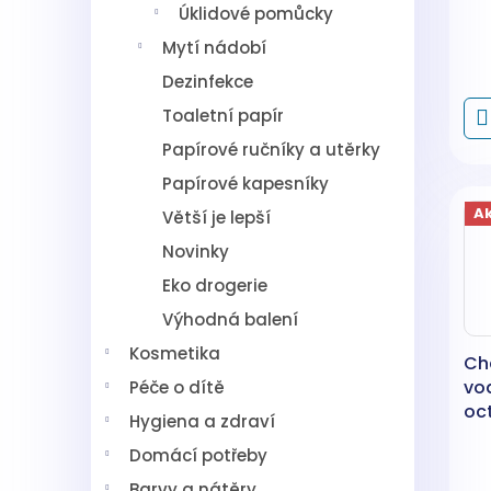
t
Úklidové pomůcky
ů
Mytí nádobí
Dezinfekce
Toaletní papír
Papírové ručníky a utěrky
Papírové kapesníky
A
Větší je lepší
Novinky
Eko drogerie
Výhodná balení
Kosmetika
Cha
vo
Péče o dítě
oc
Hygiena a zdraví
Domácí potřeby
Barvy a nátěry