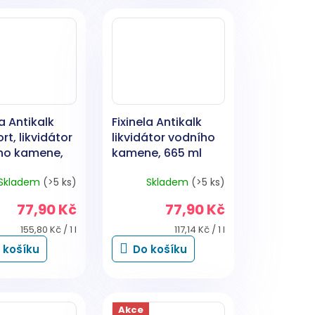
la Antikalk
Fixinela Antikalk
t, likvidátor
likvidátor vodního
ho kamene,
kamene, 665 ml
ašovač, 500
Skladem
(>5 ks)
Skladem
(>5 ks)
77,90 Kč
77,90 Kč
Měrná
Měrná
155,80 Kč / 1 l
117,14 Kč / 1 l
cena:
cena:
 košíku
Do košíku
Akce