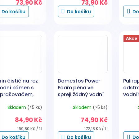
73,90 Kč
73,90 Kč
Do košíku
Do košíku
Do
Akce
rin čistič na rez
Domestos Power
Pulira
vodní kámen s
Foam pěna ve
odstr
zprašovačem,
spreji žádný vodní
vodní
0 ml
kámen, 435 ml
650 m
Skladem
(>5 ks)
Skladem
(>5 ks)
84,90 Kč
74,90 Kč
Měrná
Měrná
169,80 Kč / 1 l
172,18 Kč / 1 l
cena:
cena:
Do košíku
Do košíku
Do