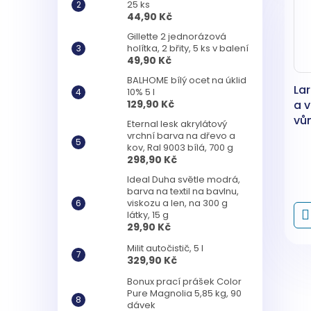
25 ks
44,90 Kč
Gillette 2 jednorázová
holítka, 2 břity, 5 ks v balení
49,90 Kč
BALHOME bílý ocet na úklid
Lar
10% 5 l
129,90 Kč
a 
vůn
Eternal lesk akrylátový
ml
vrchní barva na dřevo a
kov, Ral 9003 bílá, 700 g
298,90 Kč
Ideal Duha světle modrá,
barva na textil na bavlnu,
viskozu a len, na 300 g
látky, 15 g
29,90 Kč
Milit autočistič, 5 l
329,90 Kč
Bonux prací prášek Color
Pure Magnolia 5,85 kg, 90
dávek