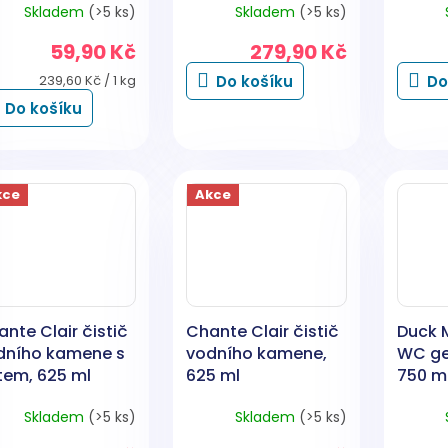
Skladem
(>5 ks)
Skladem
(>5 ks)
přípravek, 5 l
toalet
zdar
59,90 Kč
279,90 Kč
Měrná
239,60 Kč / 1 kg
Do košíku
Do
cena:
Do košíku
kce
Akce
nte Clair čistič
Chante Clair čistič
Duck M
dního kamene s
vodního kamene,
WC gel
tem, 625 ml
625 ml
750 m
Skladem
(>5 ks)
Skladem
(>5 ks)