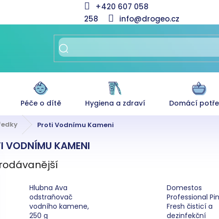
+420 607 058
258
info@drogeo.cz
Péče o dítě
Hygiena a zdraví
Domácí potř
tředky
Proti Vodnímu Kameni
I VODNÍMU KAMENI
rodávanější
Hlubna Ava
Domestos
odstraňovač
Professional Pi
vodního kamene,
Fresh čisticí a
250 g
dezinfekční