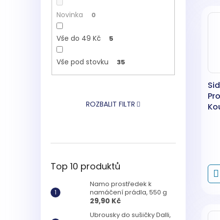
Novinka
0
Vše do 49 Kč
5
Vše pod stovku
35
Sid
Pro
ROZBALIT FILTR
Kou
akt
ml
Top 10 produktů
Namo prostředek k
namáčení prádla, 550 g
29,90 Kč
Ubrousky do sušičky Dalli,