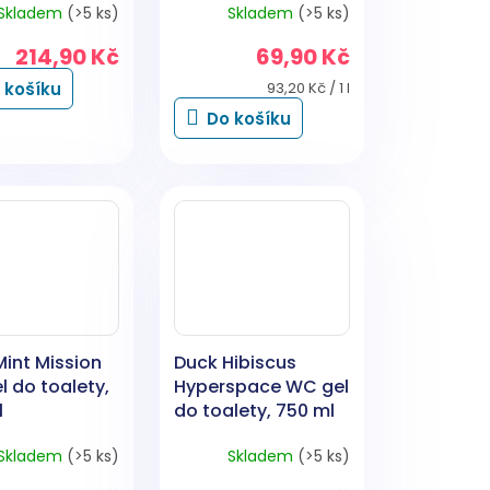
Skladem
(>5 ks)
Skladem
(>5 ks)
y 500 ml
ma
214,90 Kč
69,90 Kč
Měrná
 košíku
93,20 Kč / 1 l
cena:
Do košíku
int Mission
Duck Hibiscus
 do toalety,
Hyperspace WC gel
l
do toalety, 750 ml
Skladem
(>5 ks)
Skladem
(>5 ks)