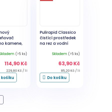
nový
Pulirapid Classico
aňovač
čistící prostředek
ho kamene,
na rez a vodní
l
kámen, 750 ml
Skladem
(>5 ks)
Skladem
(>5 ks)
114,90 Kč
63,90 Kč
Měrná
Měrná
229,80 Kč / 1 l
85,20 Kč / 1 l
cena:
cena:
 košíku
Do košíku