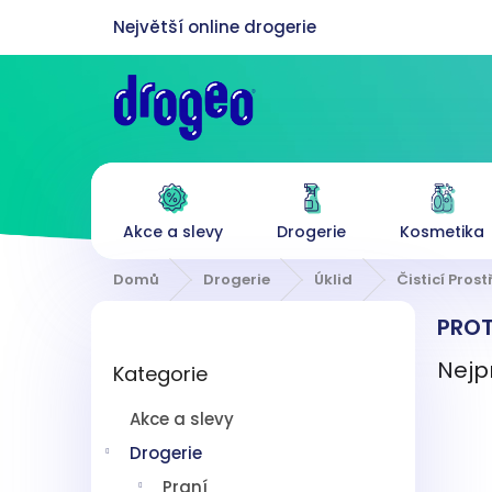
Přejít
na
obsah
Akce a slevy
Drogerie
Kosmetika
Domů
Drogerie
Úklid
Čisticí Pros
P
PROT
o
Přeskočit
s
Nejp
Kategorie
kategorie
t
r
Akce a slevy
a
n
Drogerie
n
Praní