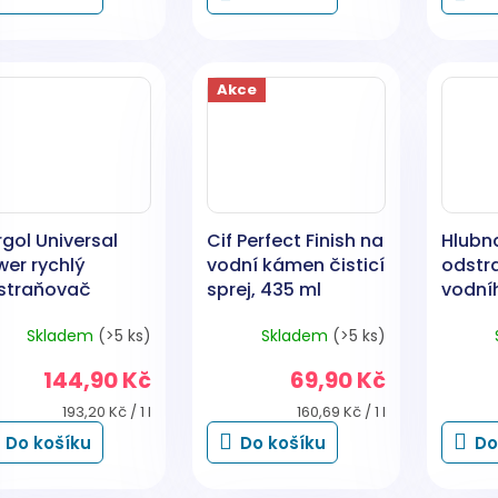
Akce
gol Universal
Cif Perfect Finish na
Hlubn
wer rychlý
vodní kámen čisticí
odstr
straňovač
sprej, 435 ml
vodní
dního kamene,
150 g
Skladem
(>5 ks)
Skladem
(>5 ks)
0 ml
144,90 Kč
69,90 Kč
Měrná
Měrná
193,20 Kč / 1 l
160,69 Kč / 1 l
cena:
cena:
Do košíku
Do košíku
Do