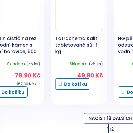
rin čistič na rez
Tatrachema Kalit
HG pě
vodní kámen s
tabletovaná sůl, 1
odstr
í borovice, 500
kg
vodní
500 m
Skladem
(>5 ks)
Skladem
(>5 ks)
78,90 Kč
49,90 Kč
Měrná
157,80 Kč / 1 l
Do košíku
cena:
Do košíku
Do
NAČÍST 18 DALŠÍCH
S
1
2
t
O