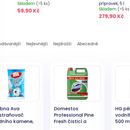
Skladem
(>5 ks)
přípravek, 5 l
Skladem
(>5 ks
59,90 Kč
279,90 Kč
odávanější
Nejlevnější
Nejdražší
Abecedně
ubna Ava
Domestos
HG pě
straňovač
Professional Pine
vodní
dního kamene,
Fresh čisticí a
500 m
0 g
dezinfekční
hygien