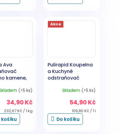
Akce
a Ava
Pulirapid Koupelna
aňovač
a Kuchyně
ho kamene,
odstraňovač
vodního kamene,
Skladem
(>5 ks)
Skladem
(>5 ks)
500 ml
34,90 Kč
54,90 Kč
Měrná
Měrná
232,67 Kč / 1 kg
109,80 Kč / 1 l
cena:
cena:
 košíku
Do košíku