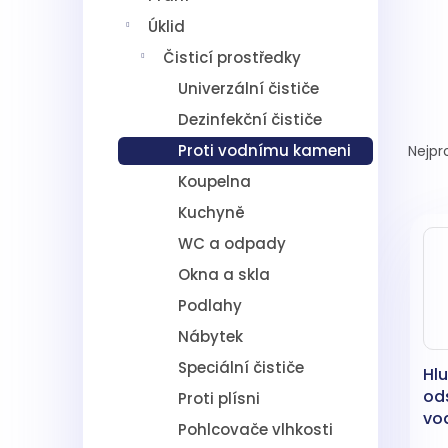
í
Úklid
p
a
Čisticí prostředky
n
Univerzální čističe
e
l
Dezinfekční čističe
Ř
a
Proti vodnímu kameni
Nejpr
z
Koupelna
e
V
n
Kuchyně
ý
í
WC a odpady
p
p
Okna a skla
i
r
s
o
Podlahy
p
d
Nábytek
r
u
o
k
Speciální čističe
Hl
d
t
od
Proti plísni
u
ů
vo
Pohlcovače vlhkosti
k
25