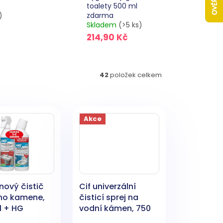
toalety 500 ml
)
zdarma
Skladem
(>5 ks)
214,90 Kč
42
položek celkem
Akce
nový čistič
Cif univerzální
ho kamene,
čisticí sprej na
l + HG
vodní kámen, 750
ický gel na
ml