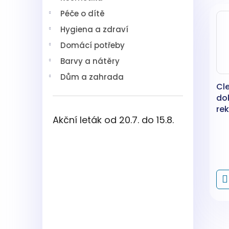
V
n
í
Péče o dítě
ý
í
p
p
p
a
Hygiena a zdraví
i
r
n
Domácí potřeby
s
o
e
p
d
l
Barvy a nátěry
r
u
Dům a zahrada
o
k
Cl
d
t
do
u
ů
re
k
Akční leták od 20.7. do 15.8.
úkl
t
ml
ů