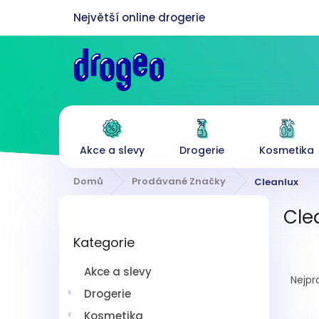
Přejít
na
obsah
Akce a slevy
Drogerie
Kosmetika
Domů
Prodávané Značky
Cleanlux
P
Cle
o
Přeskočit
s
Kategorie
kategorie
t
Ř
r
Akce a slevy
a
a
Nejpr
z
n
Drogerie
e
n
Kosmetika