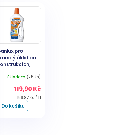
eanlux pro
konalý úklid po
konstrukcích,
id v garáži, 750
Skladem
(>5 ks)
119,90 Kč
Měrná
159,87 Kč / 1 l
cena:
Do košíku
O