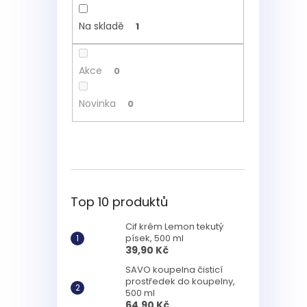
Na skladě
1
Akce
0
Novinka
0
Top 10 produktů
Cif krém Lemon tekutý
písek, 500 ml
39,90 Kč
SAVO koupelna čisticí
prostředek do koupelny,
500 ml
64,90 Kč