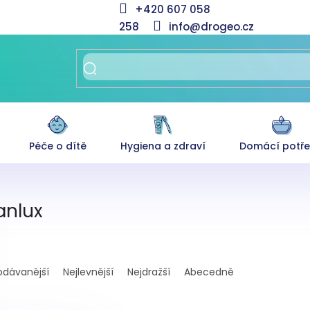
+420 607 058
258
info@drogeo.cz
Péče o dítě
Hygiena a zdraví
Domácí potř
anlux
odávanější
Nejlevnější
Nejdražší
Abecedně