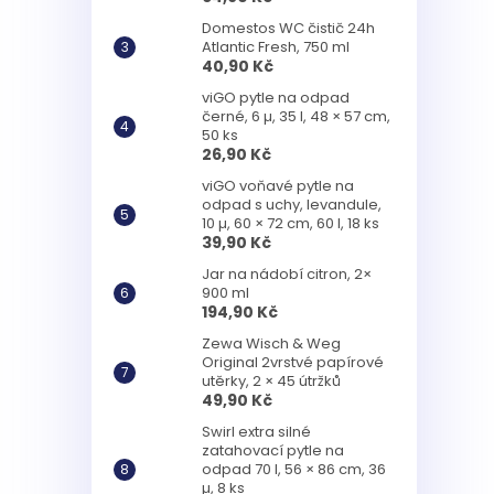
Domestos WC čistič 24h
Atlantic Fresh, 750 ml
40,90 Kč
viGO pytle na odpad
černé, 6 µ, 35 l, 48 × 57 cm,
50 ks
26,90 Kč
viGO voňavé pytle na
odpad s uchy, levandule,
10 µ, 60 × 72 cm, 60 l, 18 ks
39,90 Kč
Jar na nádobí citron, 2×
900 ml
194,90 Kč
Zewa Wisch & Weg
Original 2vrstvé papírové
utěrky, 2 × 45 útržků
49,90 Kč
Swirl extra silné
zatahovací pytle na
odpad 70 l, 56 × 86 cm, 36
µ, 8 ks