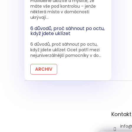
Pravidelně uklízíte a myslíte, že
máte vše pod kontrolou – jenže
některá místa v domácnosti
ukrývají...
6 důvodů, proč sáhnout po octu,
když jdete uklízet
6 důvodů, proč sáhnout po octu,
když jdete uklízet Ocet patří mezi
nejuniverzálnější pomocníky v do...
ARCHIV
Z
á
p
a
t
Kontakt
í
info