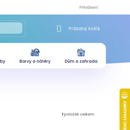
Přihlášení
NÁKUPNÍ KOŠÍK
Prázdný košík
eby
Barvy a nátěry
Dům a zahrada
1
položek celkem