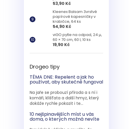
53,90 Kč
Kleenex Balsam 3vrstvé
papírové kapesníčky v
krabičce, 64 ks
54,90 Kč
viGO pytle na odpad, 24 µ,
60 × 70 cm, 60 l, 10 ks
19,90 Kč
Drogeo tipy
TÉMA DNE: Repelent a jak ho
používat, aby skutečně fungoval
Na jaře se probouzí příroda a s ní i
komáři, klíšťata a další hmyz, který
dokáže rychle pokazit i te...
10 nejšpinavějších míst u vás
doma, o kterých možná nevíte