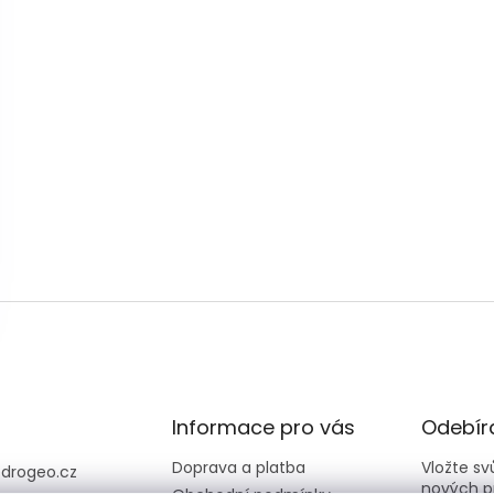
Informace pro vás
Odebíra
Doprava a platba
Vložte s
@
drogeo.cz
nových p