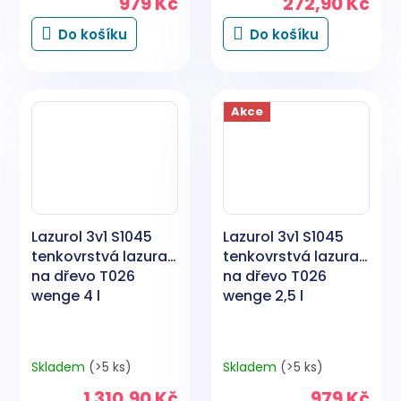
979 Kč
272,90 Kč
Do košíku
Do košíku
Akce
Lazurol 3v1 S1045
Lazurol 3v1 S1045
tenkovrstvá lazura
tenkovrstvá lazura
na dřevo T026
na dřevo T026
wenge 4 l
wenge 2,5 l
Skladem
(>5 ks)
Skladem
(>5 ks)
1 310,90 Kč
979 Kč