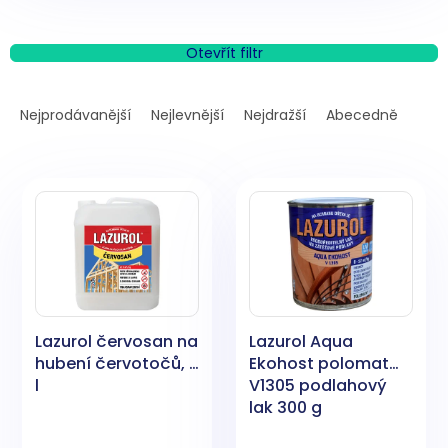
Otevřít filtr
Ř
a
Nejprodávanější
Nejlevnější
Nejdražší
Abecedně
z
e
V
n
ý
í
p
p
i
r
s
o
p
d
r
u
o
k
Lazurol červosan na
Lazurol Aqua
d
t
hubení červotočů, 5
Ekohost polomat
u
ů
l
V1305 podlahový
k
lak 300 g
t
ů