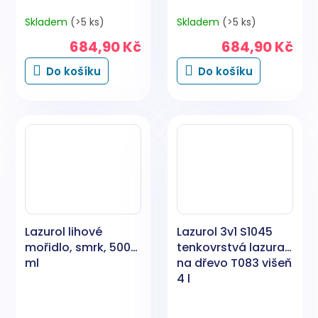
Skladem
(>5 ks)
Skladem
(>5 ks)
684,90 Kč
684,90 Kč
Do košíku
Do košíku
Lazurol lihové
Lazurol 3v1 S1045
mořidlo, smrk, 500
tenkovrstvá lazura
ml
na dřevo T083 višeň
4 l