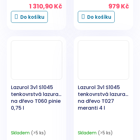
1 310,90 Kč
979 Kč
Do košíku
Do košíku
Lazurol 3v1 S1045
Lazurol 3v1 S1045
tenkovrstvá lazura
tenkovrstvá lazura
na dřevo T060 pinie
na dřevo T027
0,75 l
meranti 4 l
Skladem
(>5 ks)
Skladem
(>5 ks)