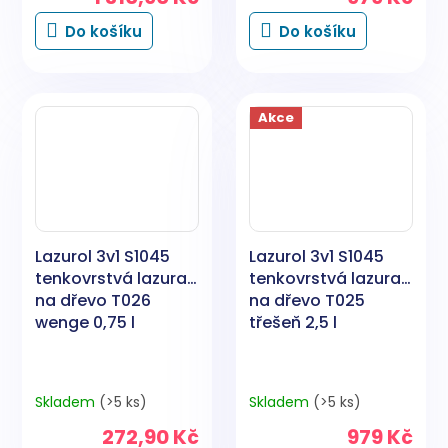
Do košíku
Do košíku
Akce
Lazurol 3v1 S1045
Lazurol 3v1 S1045
tenkovrstvá lazura
tenkovrstvá lazura
na dřevo T026
na dřevo T025
wenge 0,75 l
třešeň 2,5 l
Skladem
(>5 ks)
Skladem
(>5 ks)
272,90 Kč
979 Kč