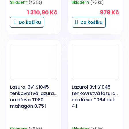
Skladem
(>5 ks)
Skladem
(>5 ks)
1 310,90 Kč
979 Kč
Do košíku
Do košíku
Lazurol 3v1 S1045
Lazurol 3v1 S1045
tenkovrstvá lazura
tenkovrstvá lazura
na dřevo T080
na dřevo T064 buk
mahagon 0,75 l
4 l