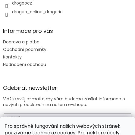
p
drogeocz
i
drogeo_online_drogerie
s
u
Informace pro vás
Doprava a platba
Obchodní podmínky
Kontakty
Hodnocení obchodu
Odebírat newsletter
Vložte svůj e-mail a my vám budeme zasílat informace o
nových produktech na našem e-shopu.
E-mail
Pro správné fungování našich webových stránek
používáme technické cookies. Pro některé účely