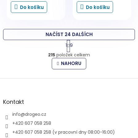
Do košíku
Do košíku
NAČÍST 24 DALŠÍCH
S
1
9
t
O
r
215
položek celkem
v
á
l
n
NAHORU
k
á
o
d
v
Z
a
á
c
á
n
í
p
í
p
a
Kontakt
r
t
v
í
info
@
drogeo.cz
k
y
+420 607 058 258
v
+420 607 058 258 (v pracovní dny 08:00-16:00)
ý