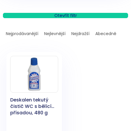
Otevřít filtr
Ř
a
Nejprodávanější
Nejlevnější
Nejdražší
Abecedně
z
e
V
n
ý
í
p
p
i
r
s
o
p
d
r
u
o
k
Deskalen tekutý
d
t
čistič WC s bělící
u
ů
přísadou, 480 g
k
t
ů