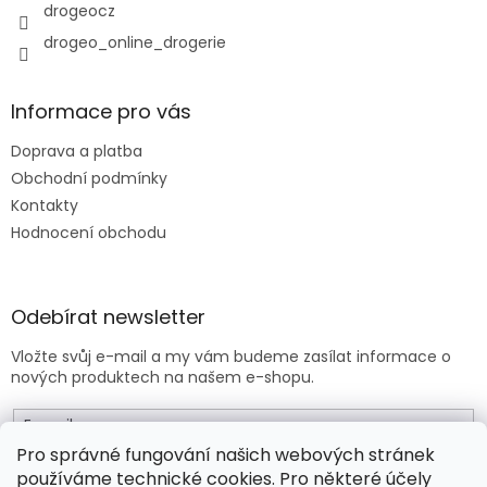
y
drogeocz
v
drogeo_online_drogerie
ý
p
i
s
Informace pro vás
u
Doprava a platba
Obchodní podmínky
Kontakty
Hodnocení obchodu
Odebírat newsletter
Vložte svůj e-mail a my vám budeme zasílat informace o
nových produktech na našem e-shopu.
E-mail
Pro správné fungování našich webových stránek
používáme technické cookies. Pro některé účely