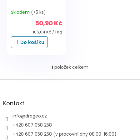
Skladem
(>5 ks)
50,90 Kč
Měrná
106,04 Kč / 1 kg
cena:
Do košíku
1
položek celkem
O
v
l
Z
á
á
d
p
a
a
Kontakt
c
t
í
í
info
@
drogeo.cz
p
r
+420 607 058 258
v
+420 607 058 258 (v pracovní dny 08:00-16:00)
k