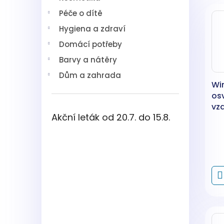
V
n
í
Péče o dítě
ý
í
p
p
p
a
Hygiena a zdraví
i
r
n
Domácí potřeby
s
o
e
p
d
l
Barvy a nátěry
r
u
Dům a zahrada
o
k
Wi
d
t
os
u
ů
vz
k
Akční leták od 20.7. do 15.8.
t
ů