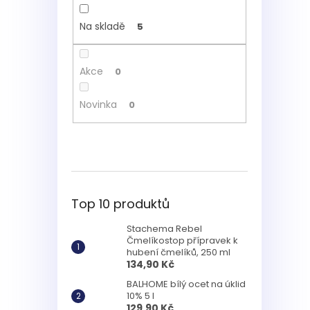
Na skladě
5
Akce
0
Novinka
0
Top 10 produktů
Stachema Rebel
Čmelíkostop přípravek k
hubení čmelíků, 250 ml
134,90 Kč
BALHOME bílý ocet na úklid
10% 5 l
129,90 Kč