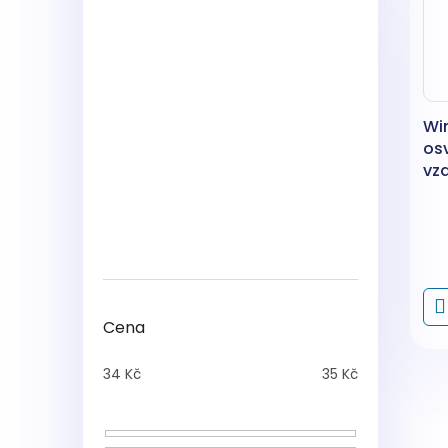
Wi
os
vz
Cena
34
Kč
35
Kč