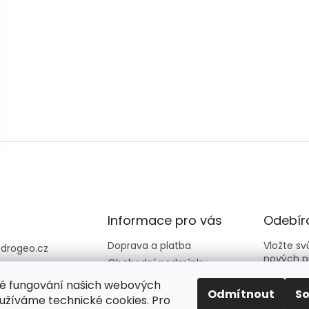
Informace pro vás
Odebíra
Doprava a platba
Vložte s
@
drogeo.cz
nových p
Obchodní podmínky
607 058 258
Kontakty
é fungování našich webových
607 058 258 (v
E-mail
Odmítnout
S
Hodnocení obchodu
užíváme technické cookies. Pro
vní dny 08:00-1