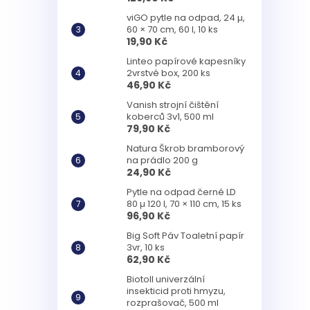
viGO pytle na odpad, 24 µ,
60 × 70 cm, 60 l, 10 ks
19,90 Kč
Linteo papírové kapesníky
2vrstvé box, 200 ks
46,90 Kč
Vanish strojní čištění
koberců 3v1, 500 ml
79,90 Kč
Natura Škrob bramborový
na prádlo 200 g
24,90 Kč
Pytle na odpad černé LD
80 µ 120 l, 70 × 110 cm, 15 ks
96,90 Kč
Big Soft Páv Toaletní papír
3vr, 10 ks
62,90 Kč
Biotoll univerzální
insekticid proti hmyzu,
rozprašovač, 500 ml