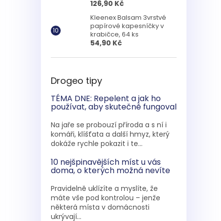
126,90 Kč
Kleenex Balsam 3vrstvé
papírové kapesníčky v
krabičce, 64 ks
54,90 Kč
Drogeo tipy
TÉMA DNE: Repelent a jak ho
používat, aby skutečně fungoval
Na jaře se probouzí příroda a s ní i
komáři, klíšťata a další hmyz, který
dokáže rychle pokazit i te...
10 nejšpinavějších míst u vás
doma, o kterých možná nevíte
Pravidelně uklízíte a myslíte, že
máte vše pod kontrolou – jenže
některá místa v domácnosti
ukrývají...