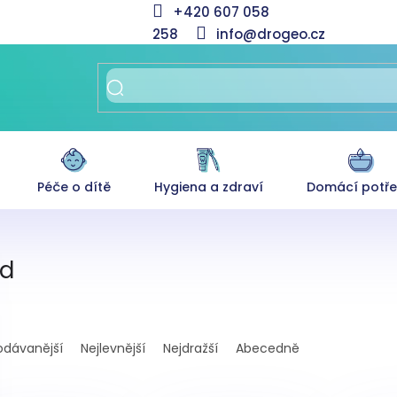
+420 607 058
258
info@drogeo.cz
Péče o dítě
Hygiena a zdraví
Domácí potř
d
odávanější
Nejlevnější
Nejdražší
Abecedně