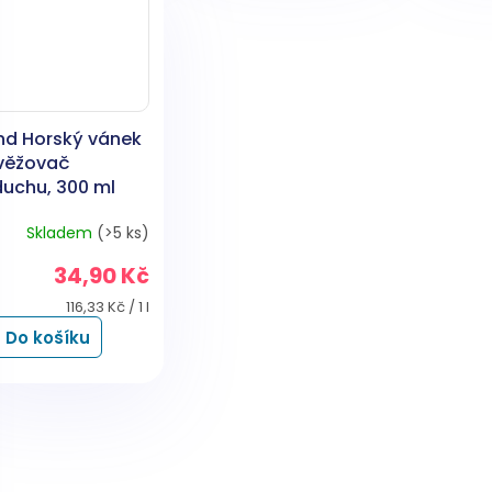
nd Horský vánek
věžovač
duchu, 300 ml
Skladem
(>5 ks)
34,90 Kč
Měrná
116,33 Kč / 1 l
cena:
Do košíku
O
v
l
á