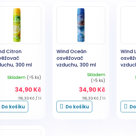
nd Citron
Wind Oceán
Wind 
věžovač
osvěžovač
osvěž
duchu, 300 ml
vzduchu, 300 ml
vzduc
Skladem
Skladem
(>5 ks)
Průměrné
(>5 ks)
hodnocení
34,90 Kč
34,90 Kč
produktu
je
Měrná
Měrná
116,33 Kč / 1 l
116,33 Kč / 1 l
5,0
cena:
cena:
Do košíku
Do košíku
Do
z
5
hvězdiček.