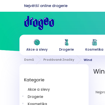
Přejít
na
obsah
Akce a slevy
Drogerie
Kosmetika
Domů
Prodávané Značky
Wind
P
Win
o
Přeskočit
s
Kategorie
kategorie
t
Ř
r
Akce a slevy
a
a
Nejpr
z
n
Drogerie
e
n
Kosmetika