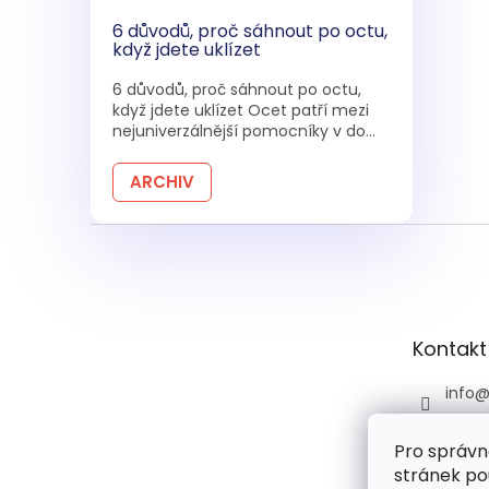
6 důvodů, proč sáhnout po octu,
když jdete uklízet
6 důvodů, proč sáhnout po octu,
když jdete uklízet Ocet patří mezi
nejuniverzálnější pomocníky v do...
ARCHIV
Z
á
p
a
t
Kontakt
í
info
+420 
Pro správn
+420 
stránek po
praco