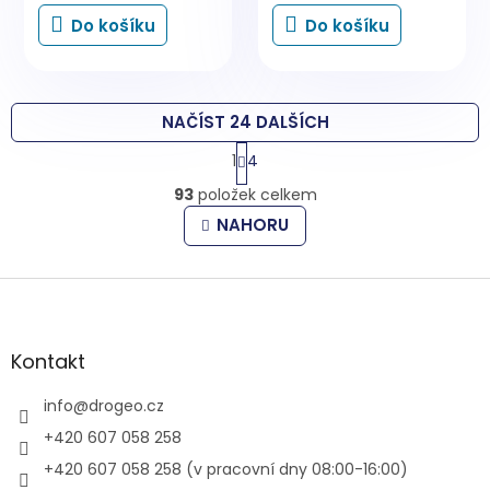
Do košíku
Do košíku
NAČÍST 24 DALŠÍCH
S
1
4
t
O
r
93
položek celkem
v
á
l
n
NAHORU
k
á
o
d
v
Z
a
á
c
á
n
í
p
í
p
a
Kontakt
r
t
v
í
info
@
drogeo.cz
k
y
+420 607 058 258
v
+420 607 058 258 (v pracovní dny 08:00-16:00)
ý