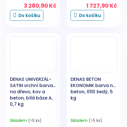
3 280,90 Kč
1 727,90 Kč
Do košíku
Do košíku
DENAS UNIVERZÁL-
DENAS BETON
SATIN vrchní barva
EKONOMIK barva na
na dřevo, kov a
beton, 0110 šedý, 5
beton, bílá báze A,
kg
0,7 kg
Skladem
(>5 ks)
Skladem
(>5 ks)