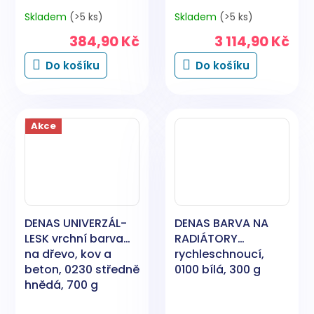
tužidlo
Skladem
(>5 ks)
Skladem
(>5 ks)
384,90 Kč
3 114,90 Kč
Do košíku
Do košíku
Akce
DENAS UNIVERZÁL-
DENAS BARVA NA
LESK vrchní barva
RADIÁTORY
na dřevo, kov a
rychleschnoucí,
beton, 0230 středně
0100 bílá, 300 g
hnědá, 700 g