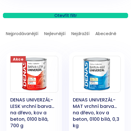
Otevřít filtr
Ř
a
Nejprodávanější
Nejlevnější
Nejdražší
Abecedně
z
e
V
n
ý
í
Akce
p
p
i
r
s
o
p
d
r
u
o
k
DENAS UNIVERZÁL-
DENAS UNIVERZÁL-
d
t
LESK vrchní barva
MAT vrchní barva
u
ů
na dřevo, kov a
na dřevo, kov a
k
beton, 0100 bílá,
beton, 0100 bílá, 0,3
t
700 g
kg
ů