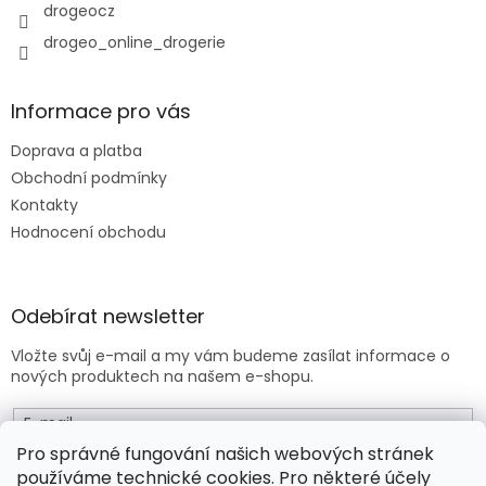
p
drogeocz
i
drogeo_online_drogerie
s
u
Informace pro vás
Doprava a platba
Obchodní podmínky
Kontakty
Hodnocení obchodu
Odebírat newsletter
Vložte svůj e-mail a my vám budeme zasílat informace o
nových produktech na našem e-shopu.
E-mail
Pro správné fungování našich webových stránek
používáme technické cookies. Pro některé účely