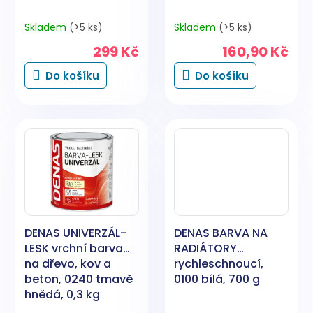
Skladem
(>5 ks)
Skladem
(>5 ks)
299 Kč
160,90 Kč
Do košíku
Do košíku
DENAS UNIVERZÁL-
DENAS BARVA NA
LESK vrchní barva
RADIÁTORY
na dřevo, kov a
rychleschnoucí,
beton, 0240 tmavě
0100 bílá, 700 g
hnědá, 0,3 kg