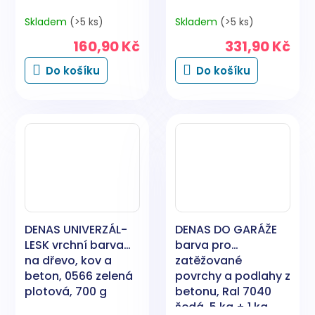
Skladem
(>5 ks)
Skladem
(>5 ks)
160,90 Kč
331,90 Kč
Do košíku
Do košíku
DENAS UNIVERZÁL-
DENAS DO GARÁŽE
LESK vrchní barva
barva pro
na dřevo, kov a
zatěžované
beton, 0566 zelená
povrchy a podlahy z
plotová, 700 g
betonu, Ral 7040
šedá, 5 kg + 1 kg