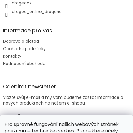
y
drogeocz
v
drogeo_online_drogerie
ý
p
i
s
Informace pro vás
u
Doprava a platba
Obchodní podmínky
Kontakty
Hodnocení obchodu
Odebírat newsletter
Vložte svůj e-mail a my vám budeme zasílat informace o
nových produktech na našem e-shopu.
E-mail
Pro správné fungování našich webových stránek
používáme technické cookies. Pro některé účely