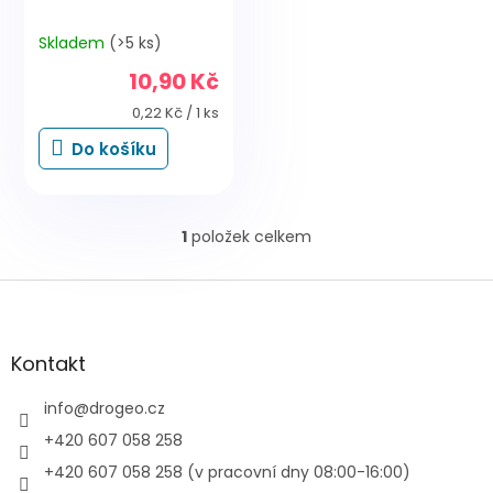
Skladem
(>5 ks)
10,90 Kč
Měrná
0,22 Kč / 1 ks
cena:
Do košíku
1
položek celkem
O
v
l
Z
á
á
d
p
a
a
Kontakt
c
t
í
í
info
@
drogeo.cz
p
r
+420 607 058 258
v
+420 607 058 258 (v pracovní dny 08:00-16:00)
k