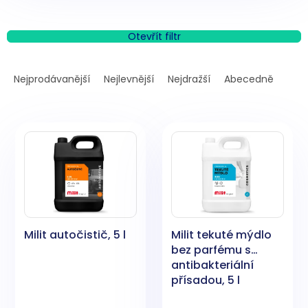
Otevřít filtr
Ř
a
Nejprodávanější
Nejlevnější
Nejdražší
Abecedně
z
e
V
n
ý
í
p
p
i
r
s
o
p
d
r
u
o
k
Milit autočistič, 5 l
Milit tekuté mýdlo
d
t
bez parfému s
u
ů
antibakteriální
k
přísadou, 5 l
t
ů