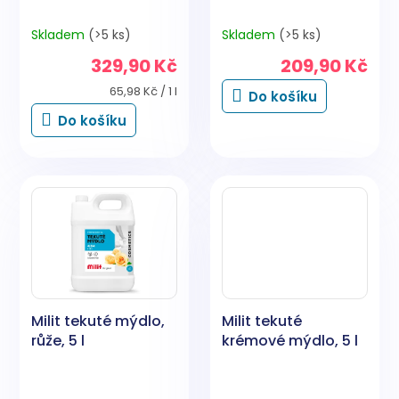
Skladem
(>5 ks)
Skladem
(>5 ks)
329,90 Kč
209,90 Kč
Měrná
65,98 Kč / 1 l
Do košíku
cena:
Do košíku
Milit tekuté mýdlo,
Milit tekuté
růže, 5 l
krémové mýdlo, 5 l