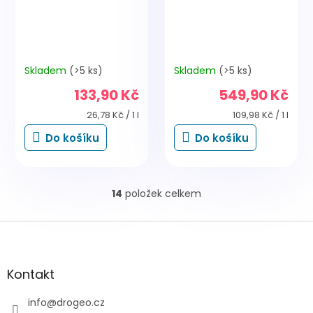
Skladem
(>5 ks)
Skladem
(>5 ks)
133,90 Kč
549,90 Kč
Měrná
Měrná
26,78 Kč / 1 l
109,98 Kč / 1 l
cena:
cena:
Do košíku
Do košíku
14
položek celkem
O
v
l
Z
á
á
d
p
a
a
Kontakt
c
t
í
í
info
@
drogeo.cz
p