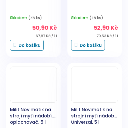
Skladem
(>5 ks)
Skladem
(>5 ks)
50,90 Kč
52,90 Kč
Měrná
Měrná
67,87 Kč / 1 l
70,53 Kč / 1 l
cena:
cena:
Do košíku
Do košíku
Milit Novimatik na
Milit Novimatik na
strojí mytí nádobí,
strojní mytí nádobí
oplachovač, 5 l
Univerzal, 5 l