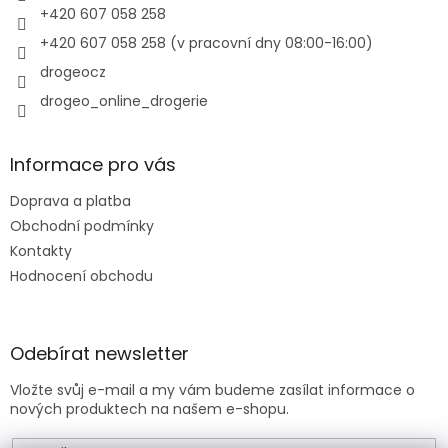
r
+420 607 058 258
v
+420 607 058 258 (v pracovní dny 08:00-16:00)
k
y
drogeocz
v
drogeo_online_drogerie
ý
p
i
s
Informace pro vás
u
Doprava a platba
Obchodní podmínky
Kontakty
Hodnocení obchodu
Odebírat newsletter
Vložte svůj e-mail a my vám budeme zasílat informace o
nových produktech na našem e-shopu.