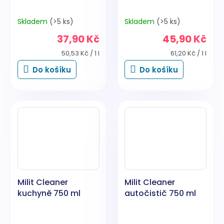
Skladem
(>5 ks)
Skladem
(>5 ks)
37,90 Kč
45,90 Kč
Měrná
Měrná
50,53 Kč / 1 l
61,20 Kč / 1 l
cena:
cena:
Do košíku
Do košíku
Milit Cleaner
Milit Cleaner
kuchyně 750 ml
autočistič 750 ml