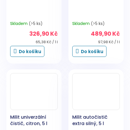
Skladem
(>5 ks)
Skladem
(>5 ks)
326,90 Kč
489,90 Kč
Měrná
Měrná
65,38 Kč / 1 l
97,98 Kč / 1 l
cena:
cena:
Do košíku
Do košíku
Milit univerzální
Milit autočistič
čistič, citron, 5 l
extra silný, 5 l