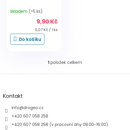
Skladem
(>5 ks)
9,90 Kč
Měrná
0,07 Kč / 1 ks
cena:
Do košíku
1
položek celkem
O
v
l
Z
á
á
d
p
a
a
Kontakt
c
t
í
í
info
@
drogeo.cz
p
r
+420 607 058 258
v
+420 607 058 258 (v pracovní dny 08:00-16:00)
k