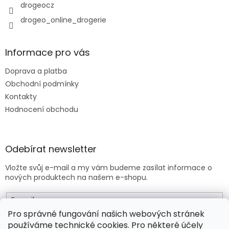
y
drogeocz
v
drogeo_online_drogerie
ý
p
i
s
Informace pro vás
u
Doprava a platba
Obchodní podmínky
Kontakty
Hodnocení obchodu
Odebírat newsletter
Vložte svůj e-mail a my vám budeme zasílat informace o
nových produktech na našem e-shopu.
E-mail
Pro správné fungování našich webových stránek
používáme technické cookies. Pro některé účely