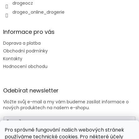
y
drogeocz
v
drogeo_online_drogerie
ý
p
i
s
Informace pro vás
u
Doprava a platba
Obchodní podmínky
Kontakty
Hodnocení obchodu
Odebírat newsletter
Vložte svůj e-mail a my vám budeme zasílat informace o
nových produktech na našem e-shopu.
E-mail
Pro správné fungování našich webových stránek
používáme technické cookies. Pro některé účely