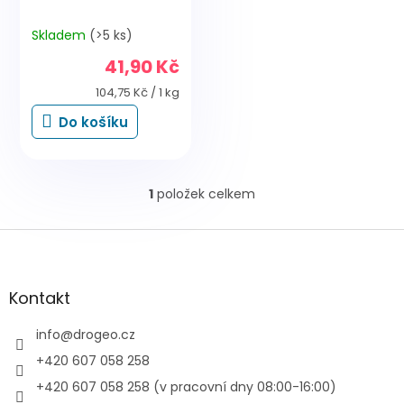
Skladem
(>5 ks)
41,90 Kč
Měrná
104,75 Kč / 1 kg
cena:
Do košíku
1
položek celkem
O
v
l
Z
á
á
d
p
a
a
Kontakt
c
t
í
í
info
@
drogeo.cz
p
r
+420 607 058 258
v
+420 607 058 258 (v pracovní dny 08:00-16:00)
k