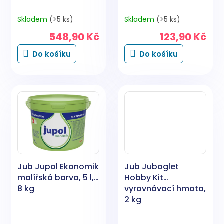
Skladem
(>5 ks)
Skladem
(>5 ks)
548,90 Kč
123,90 Kč
Do košíku
Do košíku
Jub Jupol Ekonomik
Jub Juboglet
malířská barva, 5 l,
Hobby Kit
8 kg
vyrovnávací hmota,
2 kg