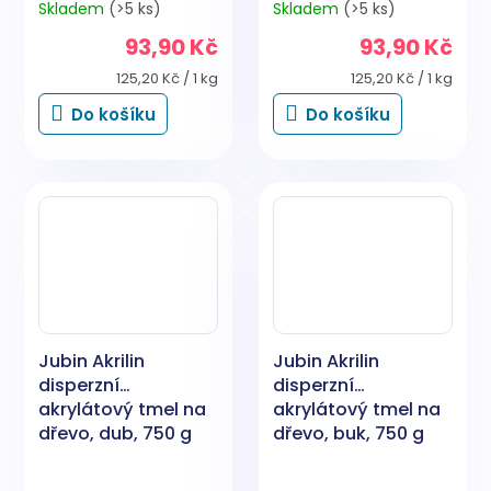
Skladem
(>5 ks)
Skladem
(>5 ks)
93,90 Kč
93,90 Kč
Měrná
Měrná
125,20 Kč / 1 kg
125,20 Kč / 1 kg
cena:
cena:
Do košíku
Do košíku
Jubin Akrilin
Jubin Akrilin
disperzní
disperzní
akrylátový tmel na
akrylátový tmel na
dřevo, dub, 750 g
dřevo, buk, 750 g