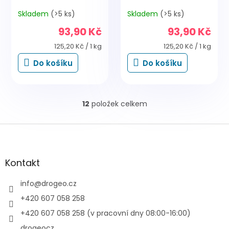
Skladem
(>5 ks)
Skladem
(>5 ks)
93,90 Kč
93,90 Kč
Měrná
Měrná
125,20 Kč / 1 kg
125,20 Kč / 1 kg
cena:
cena:
Do košíku
Do košíku
12
položek celkem
O
v
l
Z
á
á
d
p
a
a
Kontakt
c
t
í
í
info
@
drogeo.cz
p
r
+420 607 058 258
v
+420 607 058 258 (v pracovní dny 08:00-16:00)
k
y
drogeocz