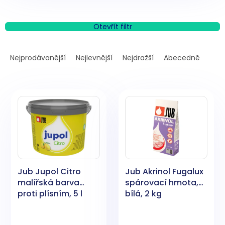
Otevřít filtr
Ř
a
Nejprodávanější
Nejlevnější
Nejdražší
Abecedně
z
e
V
n
ý
í
p
p
i
r
s
o
p
d
r
u
o
k
Jub Jupol Citro
Jub Akrinol Fugalux
d
t
malířská barva
spárovací hmota,
u
ů
proti plísním, 5 l
bílá, 2 kg
k
t
ů