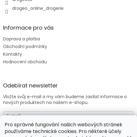
v
drogeo_online_drogerie
ý
p
i
s
Informace pro vás
u
Doprava a platba
Obchodní podmínky
Kontakty
Hodnocení obchodu
Odebírat newsletter
Vložte svůj e-mail a my vám budeme zasílat informace o
nových produktech na našem e-shopu.
E-mail
Pro správné fungování našich webových stránek
používáme technické cookies. Pro některé účely
Vložením e-mailu souhlasíte s
obchodními podmínkami
.