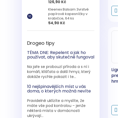
126,90 Kč
Kleenex Balsam 3vrstvé
papírové kapesníčky v
krabičce, 64 ks
54,90 Kč
Drogeo tipy
TÉMA DNE: Repelent a jak ho
používat, aby skutečně fungoval
Na jaře se probouzí příroda a s ní i
Lig
komáři, klíšťata a další hmyz, který
pr
dokáže rychle pokazit i te...
hmy
10 nejšpinavějších míst u vás
hou
doma, o kterých možná nevíte
Pravidelně uklízíte a myslíte, že
máte vše pod kontrolou – jenže
některá místa v domácnosti
ukrývají...