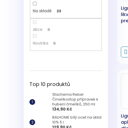
Lig
Na skladě
23
lik
pr
dř
Akce
0
hm
a h
Novinka
0
40
Top 10 produktů
Stachema Rebel
Čmelíkostop přípravek k
hubení čmelíků, 250 ml
134,90 Kč
Lig
BALHOME bílý ocet na úklid
apl
10% 5 l
129,90 Kč