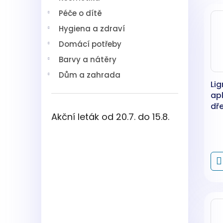
V
n
í
Péče o dítě
ý
í
p
p
p
a
Hygiena a zdraví
i
r
n
Domácí potřeby
s
o
e
p
d
l
Barvy a nátěry
r
u
Dům a zahrada
o
k
Lig
d
t
apl
u
ů
dř
k
Akční leták od 20.7. do 15.8.
hm
t
ů