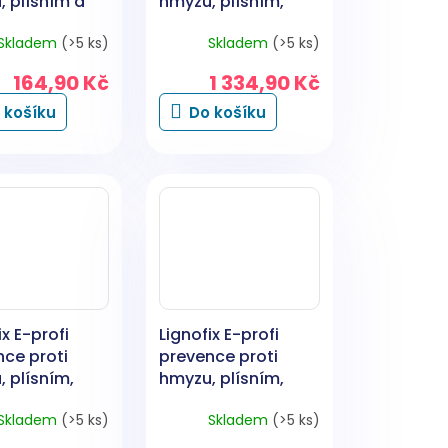
 plísním a
hmyzu, plísním,
, čirý, 1 kg
houbám, hnědý, 5
Skladem
(>5 ks)
Skladem
(>5 ks)
kg
164,90 Kč
1 334,90 Kč
 košíku
Do košíku
ix E-profi
Lignofix E-profi
ce proti
prevence proti
 plísním,
hmyzu, plísním,
, zelená, 1
houbám, čirý, 5 kg
Skladem
(>5 ks)
Skladem
(>5 ks)