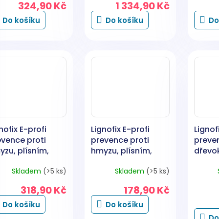
324,90 Kč
1 334,90 Kč
Do košíku
Do košíku
Do
nofix E-profi
Lignofix E-profi
Lignof
evence proti
prevence proti
preven
zu, plísním,
hmyzu, plísním,
dřevo
bám, čirý, 1 kg
houbám, čirý, 500
hmyzu,
Skladem
(>5 ks)
Skladem
(>5 ks)
g
318,90 Kč
178,90 Kč
Do košíku
Do košíku
Do