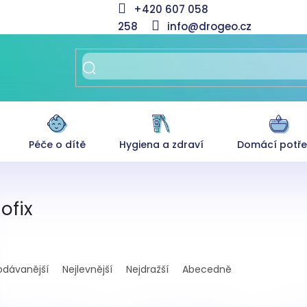
+420 607 058
258
info@drogeo.cz
Péče o dítě
Hygiena a zdraví
Domácí potř
ofix
odávanější
Nejlevnější
Nejdražší
Abecedně