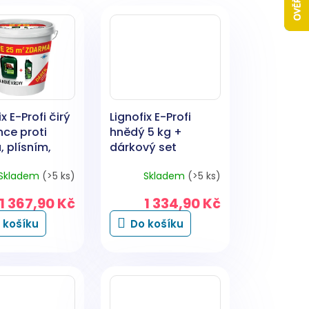
x E-Profi čirý
Lignofix E-Profi
ce proti
hnědý 5 kg +
 plísním,
dárkový set
m, dárkový
Skladem
(>5 ks)
Skladem
(>5 ks)
 kg
1 367,90 Kč
1 334,90 Kč
 košíku
Do košíku