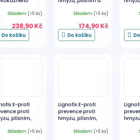
evokazného
hmyzu, plísním a
hmyzu,
zu, 1 kg
houbám, zelený, 1
houbám
Skladem
(>5 ks)
Skladem
(>5 ks)
kg
238,90 Kč
174,90 Kč
Do košíku
Do košíku
Do
nofix E-profi
Lignofix E-profi
Lignof
evence proti
prevence proti
preven
zu, plísním,
hmyzu, plísním,
hmyzu,
ubám, hnědý, 1
houbám, zelená, 5
houbám
Skladem
(>5 ks)
Skladem
(>5 ks)
kg
kg