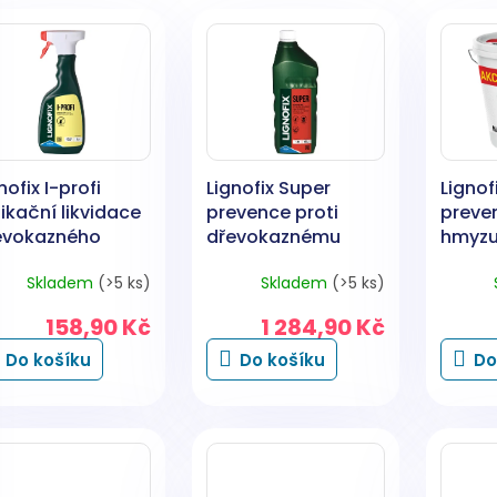
nofix I-profi
Lignofix Super
Lignofi
ikační likvidace
prevence proti
preven
evokazného
dřevokaznému
hmyzu,
yzu, 500 ml
hmyzu, čirý, 1 kg
houbá
Skladem
(>5 ks)
Skladem
(>5 ks)
set, 5
158,90 Kč
1 284,90 Kč
Do košíku
Do košíku
Do