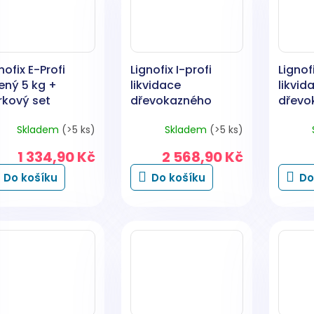
nofix E-Profi
Lignofix I-profi
Lignofi
ený 5 kg +
likvidace
likvid
rkový set
dřevokazného
dřevo
hmyzu, zelený, 5 kg
hmyzu,
Skladem
(>5 ks)
Skladem
(>5 ks)
1 334,90 Kč
2 568,90 Kč
Do košíku
Do košíku
Do