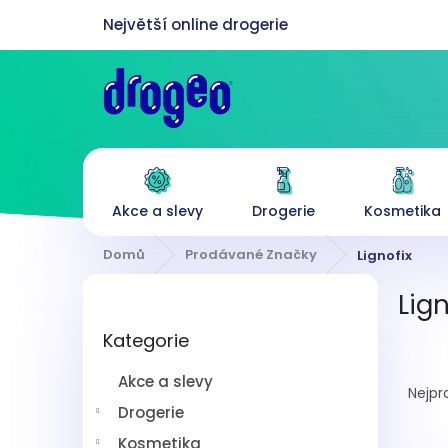
Přejít
na
obsah
Akce a slevy
Drogerie
Kosmetika
Domů
Prodávané Značky
Lignofix
P
Lign
o
Přeskočit
s
Kategorie
kategorie
t
Ř
r
Akce a slevy
a
a
Nejpr
z
n
Drogerie
e
n
Kosmetika