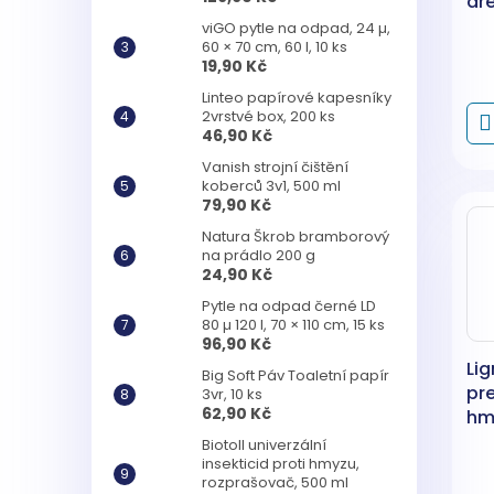
dř
hmy
viGO pytle na odpad, 24 µ,
60 × 70 cm, 60 l, 10 ks
19,90 Kč
Linteo papírové kapesníky
2vrstvé box, 200 ks
46,90 Kč
Vanish strojní čištění
koberců 3v1, 500 ml
79,90 Kč
Natura Škrob bramborový
na prádlo 200 g
24,90 Kč
Pytle na odpad černé LD
80 µ 120 l, 70 × 110 cm, 15 ks
96,90 Kč
Lig
Big Soft Páv Toaletní papír
pr
3vr, 10 ks
62,90 Kč
hmy
ho
Biotoll univerzální
insekticid proti hmyzu,
kg
rozprašovač, 500 ml