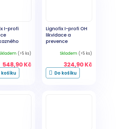
x I-profi
Lignofix I-profi OH
ace
likvidace a
kazného
prevence
 zelený, 1 kg
dřevokazného
Skladem
(>5 ks)
Skladem
(>5 ks)
hmyzu, náhradní
náplň, 800 g
548,90 Kč
324,90 Kč
 košíku
Do košíku