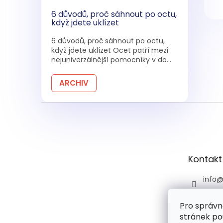
6 důvodů, proč sáhnout po octu,
když jdete uklízet
6 důvodů, proč sáhnout po octu,
když jdete uklízet Ocet patří mezi
nejuniverzálnější pomocníky v do...
ARCHIV
Z
á
p
a
t
Kontakt
í
info
+420 
Pro správn
+420 
stránek po
praco