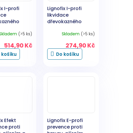
x I-profi
Lignofix I-profi
ace
likvidace
kazného
dřevokazného
 čirý, 1 kg
hmyzu, čirý, 500 g
Skladem
(>5 ks)
Skladem
(>5 ks)
514,90 Kč
274,90 Kč
 košíku
Do košíku
ix Efekt
Lignofix E-profi
ce proti
prevence proti