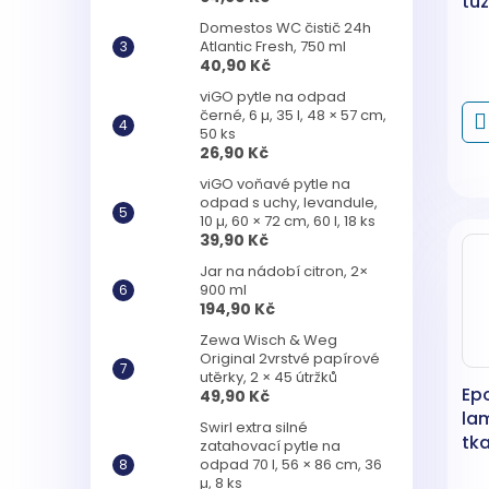
tuž
g
Domestos WC čistič 24h
Atlantic Fresh, 750 ml
40,90 Kč
viGO pytle na odpad
černé, 6 µ, 35 l, 48 × 57 cm,
50 ks
26,90 Kč
viGO voňavé pytle na
odpad s uchy, levandule,
10 µ, 60 × 72 cm, 60 l, 18 ks
39,90 Kč
Jar na nádobí citron, 2×
900 ml
194,90 Kč
Zewa Wisch & Weg
Original 2vrstvé papírové
utěrky, 2 × 45 útržků
Ep
49,90 Kč
la
Swirl extra silné
tka
zatahovací pytle na
odpad 70 l, 56 × 86 cm, 36
µ, 8 ks