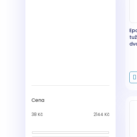
Ep
tuž
dv
ba
Cena
38
Kč
2144
Kč