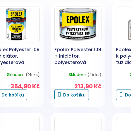
lex Polyester 109
Epolex Polyester 109
Epolex
niciátor,
+ iniciátor,
k poly
lyesterová
polyesterová
tužidl
skyřice, 1 kg
pryskyřice, 500 g
polye
Skladem
(>5 ks)
Skladem
(>5 ks)
tmelů,
354,90 Kč
213,90 Kč
Do košíku
Do košíku
Do