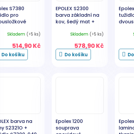
olex S7380
EPOLEX S2300
Epole
idlo pro
barva základní na
tužidl
ousložkové
kov, šedý mat +
dvous
vy, 1 kg
Epolex S7300
barvá
Skladem
(>5 ks)
Skladem
(>5 ks)
tužidlo, sada 1,18 kg
514,90 Kč
578,90 Kč
Do košíku
Do košíku
Do
OLEX barva na
Epolex 1200
Epole
ny S2321O +
souprava
lamin