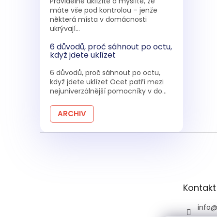
Pravidelně uklízíte a myslíte, že
máte vše pod kontrolou – jenže
některá místa v domácnosti
ukrývají...
6 důvodů, proč sáhnout po octu,
když jdete uklízet
6 důvodů, proč sáhnout po octu,
když jdete uklízet Ocet patří mezi
nejuniverzálnější pomocníky v do...
ARCHIV
Z
á
p
a
t
Kontakt
í
info