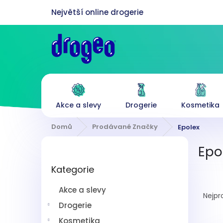
Přejít
na
obsah
Akce a slevy
Drogerie
Kosmetika
Domů
Prodávané Značky
Epolex
P
Epo
o
Přeskočit
s
Kategorie
kategorie
t
Ř
r
Akce a slevy
a
a
Nejpr
z
n
Drogerie
e
n
Kosmetika