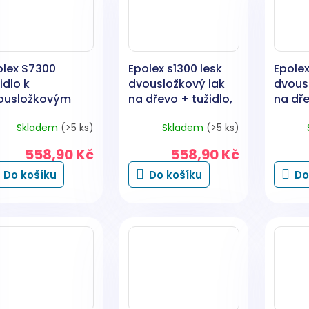
olex S7300
Epolex s1300 lesk
Epolex
idlo k
dvousložkový lak
dvous
ousložkovým
na dřevo + tužidlo,
na dře
rvám, 1 kg
840 g
tužidl
Skladem
(>5 ks)
Skladem
(>5 ks)
558,90 Kč
558,90 Kč
Do košíku
Do košíku
Do