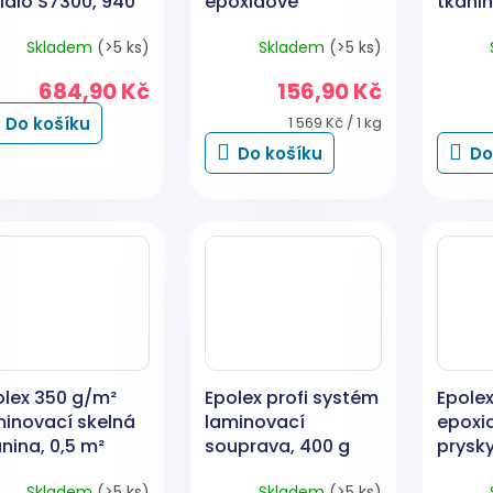
idlo S7300, 940
epoxidové
tkanin
pryskyřice, 100 g
Skladem
(>5 ks)
Skladem
(>5 ks)
684,90 Kč
156,90 Kč
Měrná
Do košíku
1 569 Kč / 1 kg
cena:
Do košíku
Do
olex 350 g/m²
Epolex profi systém
Epole
minovací skelná
laminovací
epoxi
nina, 0,5 m²
souprava, 400 g
prysky
P11 tuž
Skladem
(>5 ks)
Skladem
(>5 ks)