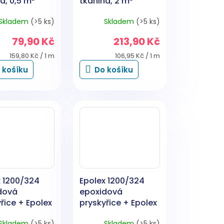
a, 0,5 m²
tkanina, 2 m²
Skladem
(>5 ks)
Skladem
(>5 ks)
79,90 Kč
213,90 Kč
Měrná
Měrná
159,80 Kč / 1 m
106,95 Kč / 1 m
cena:
cena:
 košíku
Do košíku
x 1200/324
Epolex 1200/324
dová
epoxidová
řice + Epolex
pryskyřice + Epolex
idlo, 500 g
P11 tužidlo, 1 kg
Skladem
(>5 ks)
Skladem
(>5 ks)