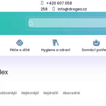
+420 607 058
258
info@drogeo.cz
Péče o dítě
Hygiena a zdraví
Domácí potř
lex
odávanější
Nejlevnější
Nejdražší
Abecedně