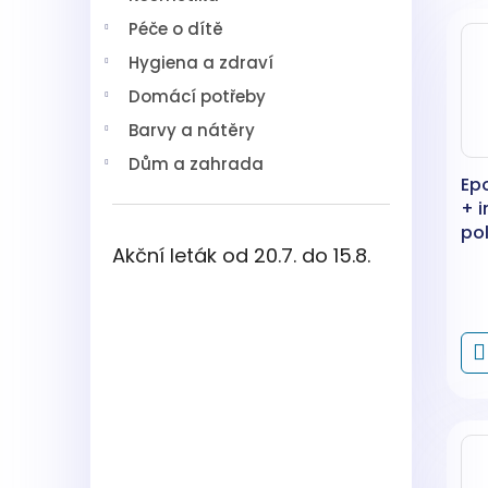
V
n
í
Péče o dítě
ý
í
p
p
p
a
Hygiena a zdraví
i
r
n
Domácí potřeby
s
o
e
p
d
l
Barvy a nátěry
r
u
Dům a zahrada
o
k
Epo
d
t
+ i
u
ů
po
k
Akční leták od 20.7. do 15.8.
pry
t
ů