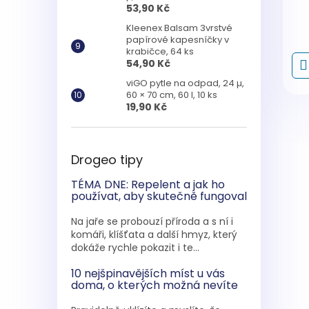
53,90 Kč
Kleenex Balsam 3vrstvé
papírové kapesníčky v
krabičce, 64 ks
54,90 Kč
viGO pytle na odpad, 24 µ,
60 × 70 cm, 60 l, 10 ks
19,90 Kč
Drogeo tipy
TÉMA DNE: Repelent a jak ho
používat, aby skutečně fungoval
Na jaře se probouzí příroda a s ní i
komáři, klíšťata a další hmyz, který
dokáže rychle pokazit i te...
10 nejšpinavějších míst u vás
doma, o kterých možná nevíte