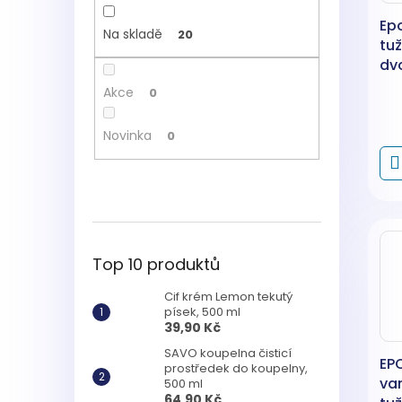
Ep
Na skladě
20
tuž
dv
bar
Akce
0
Novinka
0
Top 10 produktů
Cif krém Lemon tekutý
písek, 500 ml
39,90 Kč
SAVO koupelna čisticí
EP
prostředek do koupelny,
va
500 ml
64,90 Kč