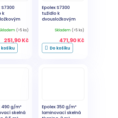
x S7300
Epolex S7300
o k
tužidlo k
ložkovým
dvousložkovým
m, 400 g
barvám, 850 g
Skladem
(>5 ks)
Skladem
(>5 ks)
251,90 Kč
471,90 Kč
 košíku
Do košíku
x 490 g/m²
Epolex 350 g/m²
ovací skelná
laminovací skelná