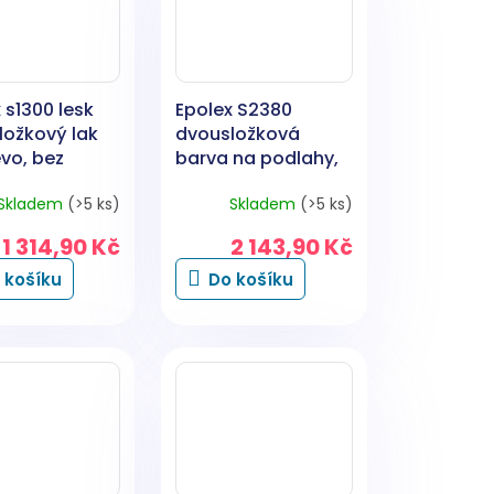
 s1300 lesk
Epolex S2380
ložkový lak
dvousložková
vo, bez
barva na podlahy,
a, 2,5 kg
bez tužidla, šeď, 4
Skladem
(>5 ks)
Skladem
(>5 ks)
kg
1 314,90 Kč
2 143,90 Kč
 košíku
Do košíku