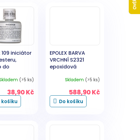
 109 iniciátor
EPOLEX BARVA
esteru,
VRCHNÍ S2321
o do
epoxidová
sterových
dvousložková na
Skladem
(>5 ks)
Skladem
(>5 ks)
 15 g
dřevo, kov, zdivo,
1000 bílá, 700 g +
38,90 Kč
588,90 Kč
tužidlo 240 g
 košíku
Do košíku