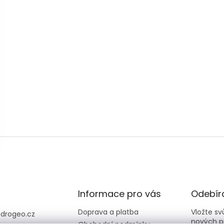
p
i
s
u
Informace pro vás
Odebíra
Doprava a platba
Vložte s
@
drogeo.cz
nových p