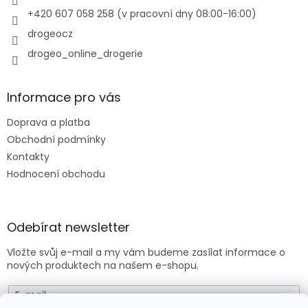
v
+420 607 058 258 (v pracovní dny 08:00-16:00)
k
y
drogeocz
v
drogeo_online_drogerie
ý
p
i
s
Informace pro vás
u
Doprava a platba
Obchodní podmínky
Kontakty
Hodnocení obchodu
Odebírat newsletter
Vložte svůj e-mail a my vám budeme zasílat informace o
nových produktech na našem e-shopu.
E-mail