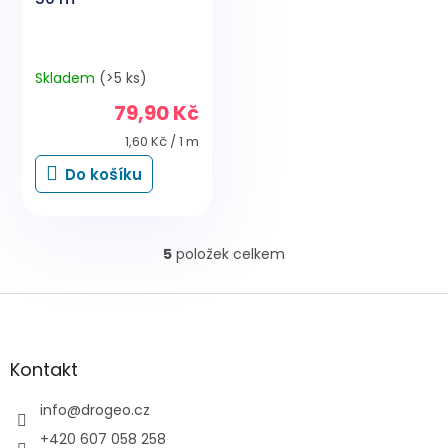
Skladem
(>5 ks)
79,90 Kč
Měrná
1,60 Kč / 1 m
cena:
Do košíku
5
položek celkem
O
v
l
Z
á
á
d
p
a
a
Kontakt
c
t
í
í
info
@
drogeo.cz
p
r
+420 607 058 258