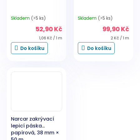
Skladem
(>5 ks)
Skladem
(>5 ks)
52,90 Kč
99,90 Kč
Měrná
Měrná
1,06 Kč / 1 m
2 Kč / 1 m
cena:
cena:
Do košíku
Do košíku
Narcar zakrývací
lepicí páska
papírová, 38 mm ×
50 m