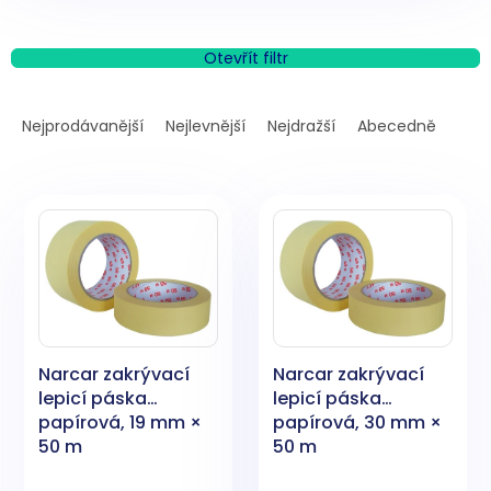
Otevřít filtr
Ř
a
Nejprodávanější
Nejlevnější
Nejdražší
Abecedně
z
e
V
n
ý
í
p
p
i
r
s
o
p
d
r
u
o
k
Narcar zakrývací
Narcar zakrývací
d
t
lepicí páska
lepicí páska
u
ů
papírová, 19 mm ×
papírová, 30 mm ×
k
50 m
50 m
t
ů