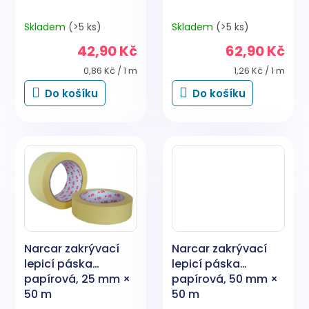
Skladem
(>5 ks)
Skladem
(>5 ks)
42,90 Kč
62,90 Kč
Měrná
Měrná
0,86 Kč / 1 m
1,26 Kč / 1 m
cena:
cena:
Do košíku
Do košíku
Narcar zakrývací
Narcar zakrývací
lepicí páska
lepicí páska
papírová, 25 mm ×
papírová, 50 mm ×
50 m
50 m