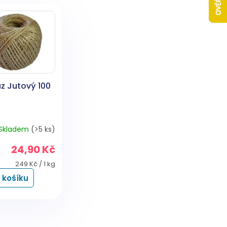
z Jutový 100
Skladem
(>5 ks)
24,90 Kč
Měrná
249 Kč / 1 kg
cena:
 košíku