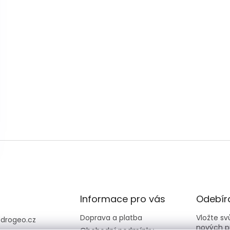
Informace pro vás
Odebíra
Doprava a platba
Vložte s
@
drogeo.cz
nových p