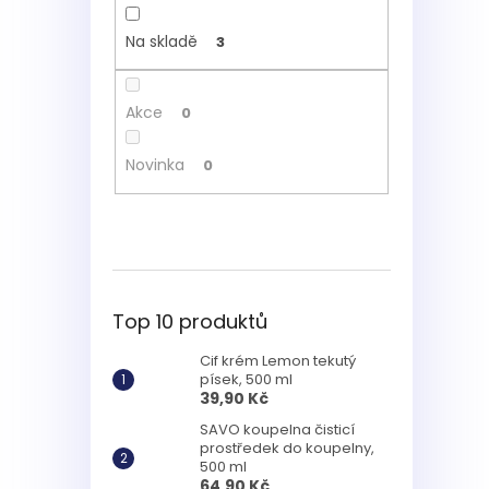
Na skladě
3
Akce
0
Novinka
0
Top 10 produktů
Cif krém Lemon tekutý
písek, 500 ml
39,90 Kč
SAVO koupelna čisticí
prostředek do koupelny,
500 ml
64,90 Kč