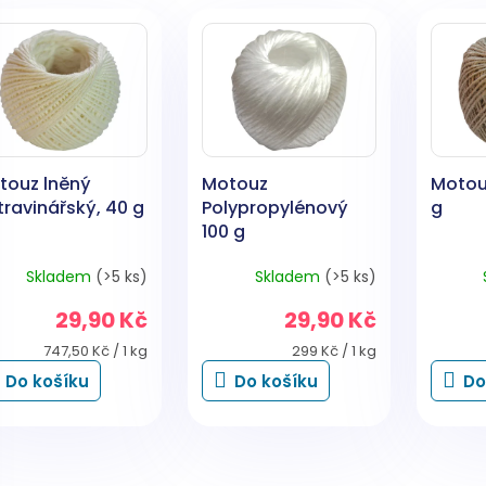
touz lněný
Motouz
Motou
ravinářský, 40 g
Polypropylénový
g
100 g
Skladem
(>5 ks)
Skladem
(>5 ks)
29,90 Kč
29,90 Kč
Měrná
Měrná
747,50 Kč / 1 kg
299 Kč / 1 kg
cena:
cena:
Do košíku
Do košíku
Do
O