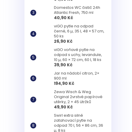
Domestos WC čistič 24h
Atlantic Fresh, 750 ml
40,90 Kč
viGO pytle na odpad
černé, 6 µ, 35 l, 48 × 57 cm,
50 ks
26,90 Kč
viGO voňavé pytle na
odpad s uchy, levandule,
10 µ, 60 × 72 cm, 60 l, 18 ks
39,90 Kč
Jar na nádobí citron, 2×
900 ml
194,90 Kč
Zewa Wisch & Weg
Original 2vrstvé papírové
utěrky, 2 × 45 útržků
49,90 Kč
Swirl extra silné
zatahovací pytle na
odpad 70 l, 56 × 86 cm, 36
µ, 8 ks