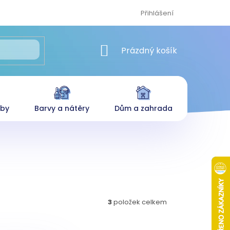
Přihlášení
NÁKUPNÍ KOŠÍK
Prázdný košík
eby
Barvy a nátěry
Dům a zahrada
3
položek celkem