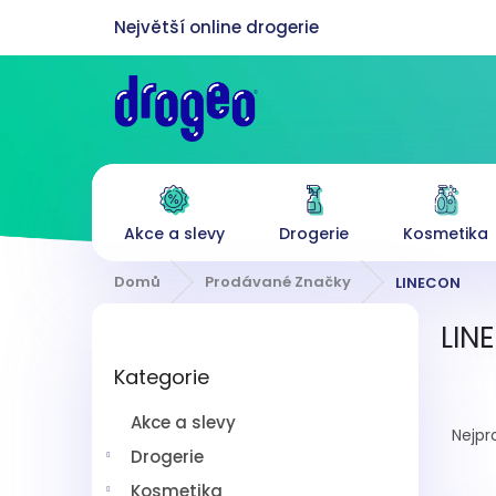
Přejít
na
obsah
Akce a slevy
Drogerie
Kosmetika
Domů
Prodávané Značky
LINECON
P
LIN
o
Přeskočit
s
Kategorie
kategorie
t
Ř
r
Akce a slevy
a
a
Nejpr
z
n
Drogerie
e
n
Kosmetika