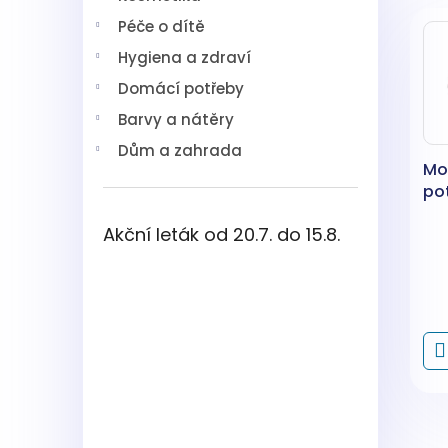
V
n
í
Péče o dítě
ý
í
p
p
p
a
Hygiena a zdraví
i
r
n
Domácí potřeby
s
o
e
p
d
l
Barvy a nátěry
r
u
Dům a zahrada
o
k
Mo
d
t
pot
u
ů
k
Akční leták od 20.7. do 15.8.
t
ů