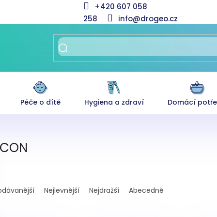
+420 607 058
258
info@drogeo.cz
Péče o dítě
Hygiena a zdraví
Domácí potř
ECON
odávanější
Nejlevnější
Nejdražší
Abecedně