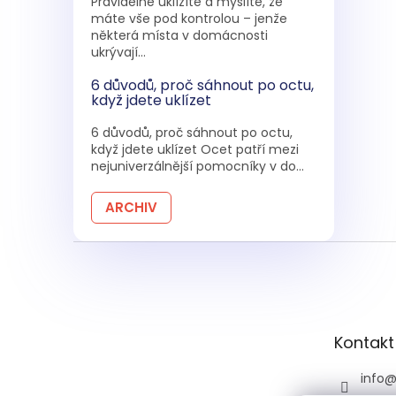
Pravidelně uklízíte a myslíte, že
máte vše pod kontrolou – jenže
některá místa v domácnosti
ukrývají...
6 důvodů, proč sáhnout po octu,
když jdete uklízet
6 důvodů, proč sáhnout po octu,
když jdete uklízet Ocet patří mezi
nejuniverzálnější pomocníky v do...
ARCHIV
Z
á
p
a
t
Kontakt
í
info