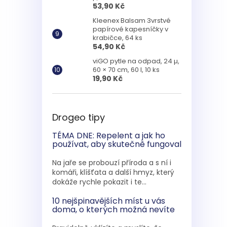
53,90 Kč
Kleenex Balsam 3vrstvé
papírové kapesníčky v
krabičce, 64 ks
54,90 Kč
viGO pytle na odpad, 24 µ,
60 × 70 cm, 60 l, 10 ks
19,90 Kč
Drogeo tipy
TÉMA DNE: Repelent a jak ho
používat, aby skutečně fungoval
Na jaře se probouzí příroda a s ní i
komáři, klíšťata a další hmyz, který
dokáže rychle pokazit i te...
10 nejšpinavějších míst u vás
doma, o kterých možná nevíte