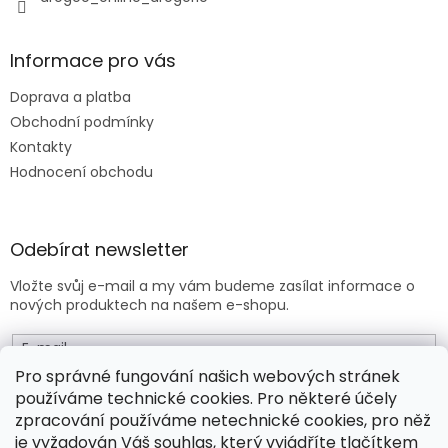
p
i
s
Informace pro vás
u
Doprava a platba
Obchodní podmínky
Kontakty
Hodnocení obchodu
Odebírat newsletter
Vložte svůj e-mail a my vám budeme zasílat informace o
nových produktech na našem e-shopu.
E-mail
Pro správné fungování našich webových stránek
používáme technické cookies. Pro některé účely
Vložením e-mailu souhlasíte s
obchodními podmínkami
.
zpracování používáme netechnické cookies, pro něž
je vyžadován Váš souhlas, který vyjádříte tlačítkem