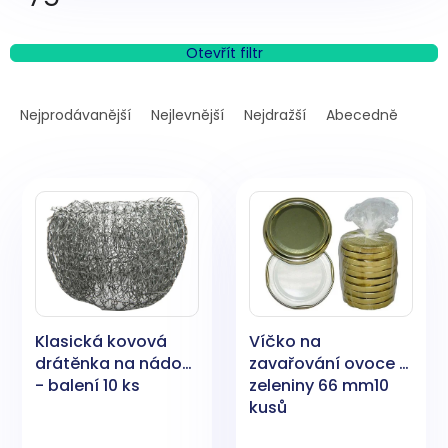
Otevřít filtr
Ř
a
Nejprodávanější
Nejlevnější
Nejdražší
Abecedně
z
e
V
n
ý
í
p
p
i
r
s
o
p
d
r
u
o
k
Klasická kovová
Víčko na
d
t
drátěnka na nádobí
zavařování ovoce a
u
ů
- balení 10 ks
zeleniny 66 mm10
k
kusů
t
ů