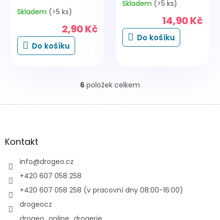
Skladem
(>5 ks)
Průměrné
Skladem
(>5 ks)
hodnocení
14,90 Kč
produktu
2,90 Kč
je
Do košíku
5,0
Do košíku
z
5
hvězdiček.
6
položek celkem
O
v
l
Z
á
á
d
p
a
a
Kontakt
c
t
í
í
info
@
drogeo.cz
p
r
+420 607 058 258
v
+420 607 058 258 (v pracovní dny 08:00-16:00)
k
y
drogeocz
v
drogeo_online_drogerie
ý