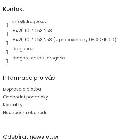
p
a
a
Kontakt
c
t
í
í
info
@
drogeo.cz
p
r
+420 607 058 258
v
+420 607 058 258 (v pracovní dny 08:00-16:00)
k
y
drogeocz
v
drogeo_online_drogerie
ý
p
i
s
Informace pro vás
u
Doprava a platba
Obchodní podmínky
Kontakty
Hodnocení obchodu
Odebírat newsletter