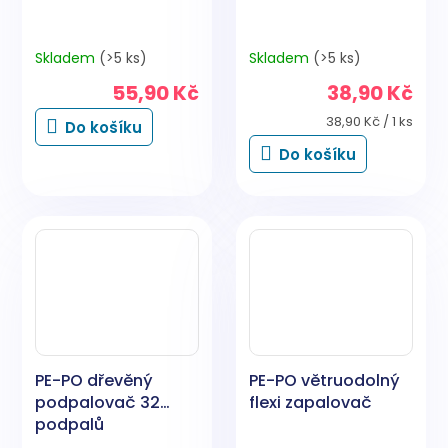
Skladem
(>5 ks)
Skladem
(>5 ks)
55,90 Kč
38,90 Kč
Měrná
38,90 Kč / 1 ks
Do košíku
cena:
Do košíku
PE-PO dřevěný
PE-PO větruodolný
podpalovač 32
flexi zapalovač
podpalů