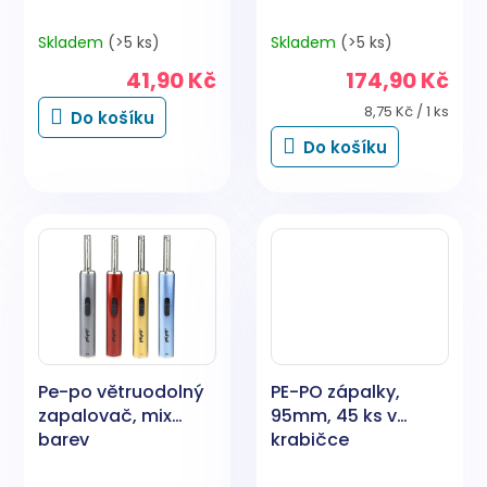
Skladem
(>5 ks)
Skladem
(>5 ks)
41,90 Kč
174,90 Kč
Měrná
8,75 Kč / 1 ks
Do košíku
cena:
Do košíku
Pe-po větruodolný
PE-PO zápalky,
zapalovač, mix
95mm, 45 ks v
barev
krabičce