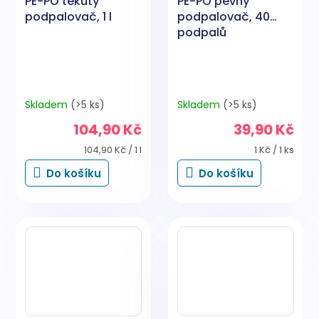
PE-PO tekutý
PE-PO pevný
podpalovač, 1 l
podpalovač, 40
podpalů
Skladem
(>5 ks)
Skladem
(>5 ks)
104,90 Kč
39,90 Kč
Měrná
Měrná
104,90 Kč / 1 l
1 Kč / 1 ks
cena:
cena:
Do košíku
Do košíku