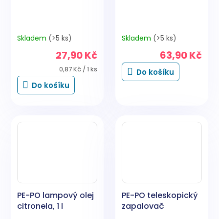
Skladem
(>5 ks)
Skladem
(>5 ks)
27,90 Kč
63,90 Kč
Měrná
0,87 Kč / 1 ks
Do košíku
cena:
Do košíku
PE-PO lampový olej
PE-PO teleskopický
citronela, 1 l
zapalovač