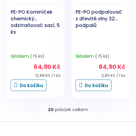
PE-PO Kominíček
PE-PO podpalovač
chemický
z dřevité vlny 32
odstraňovač sazí, 5
podpalů
ks
Skladem
(>5 ks)
Skladem
(>5 ks)
64,90 Kč
84,90 Kč
Měrná
Měrná
12,98 Kč / 1 ks
2,65 Kč / 1 ks
cena:
cena:
Do košíku
Do košíku
20
položek celkem
O
v
l
Z
á
á
d