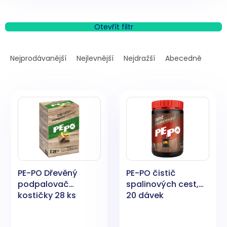
Otevřít filtr
Ř
a
Nejprodávanější
Nejlevnější
Nejdražší
Abecedně
z
e
V
n
ý
í
p
p
i
r
s
o
p
d
r
u
o
k
PE-PO Dřevěný
PE-PO čistič
d
t
podpalovač
spalinových cest,
u
ů
kostičky 28 ks
20 dávek
k
t
ů