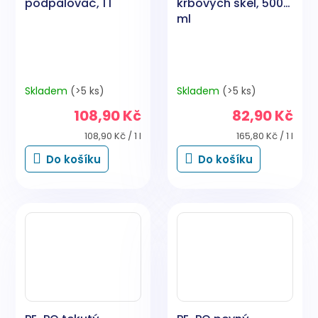
podpalovač, 1 l
krbových skel, 500
ml
Skladem
(>5 ks)
Skladem
(>5 ks)
108,90 Kč
82,90 Kč
Měrná
Měrná
108,90 Kč / 1 l
165,80 Kč / 1 l
cena:
cena:
Do košíku
Do košíku