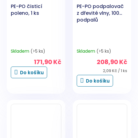
PE-PO čisticí
PE-PO podpalovač
poleno, 1 ks
z dřevité vlny, 100
podpalů
Skladem
(>5 ks)
Skladem
(>5 ks)
171,90 Kč
208,90 Kč
Měrná
2,09 Kč / 1 ks
Do košíku
cena:
Do košíku