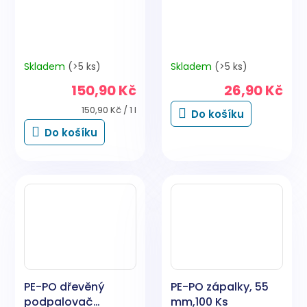
Skladem
(>5 ks)
Skladem
(>5 ks)
150,90 Kč
26,90 Kč
Měrná
150,90 Kč / 1 l
Do košíku
cena:
Do košíku
PE-PO dřevěný
PE-PO zápalky, 55
podpalovač
mm,100 Ks