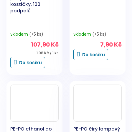
kostičky, 100
podpalů
Skladem
(>5 ks)
Skladem
(>5 ks)
107,90 Kč
7,90 Kč
Měrná
1,08 Kč / 1 ks
Do košíku
cena:
Do košíku
PE-PO ethanol do
PE-PO čirý lampový