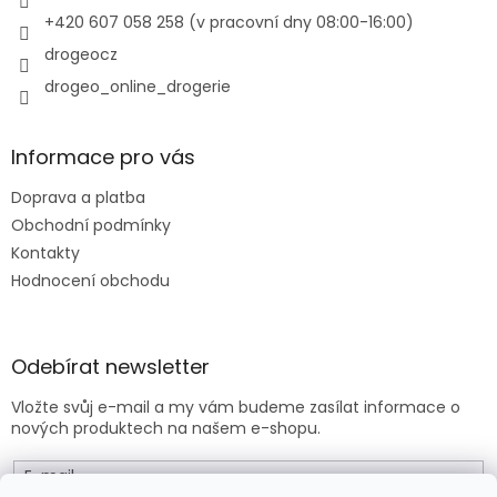
v
+420 607 058 258 (v pracovní dny 08:00-16:00)
k
y
drogeocz
v
drogeo_online_drogerie
ý
p
i
s
Informace pro vás
u
Doprava a platba
Obchodní podmínky
Kontakty
Hodnocení obchodu
Odebírat newsletter
Vložte svůj e-mail a my vám budeme zasílat informace o
nových produktech na našem e-shopu.
E-mail