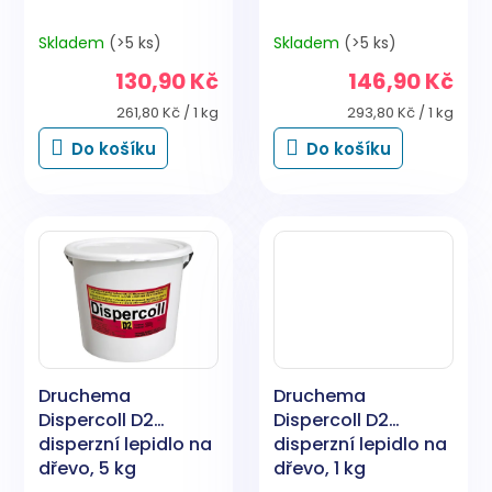
Skladem
(>5 ks)
Skladem
(>5 ks)
130,90 Kč
146,90 Kč
Měrná
Měrná
261,80 Kč / 1 kg
293,80 Kč / 1 kg
cena:
cena:
Do košíku
Do košíku
Druchema
Druchema
Dispercoll D2
Dispercoll D2
disperzní lepidlo na
disperzní lepidlo na
dřevo, 5 kg
dřevo, 1 kg