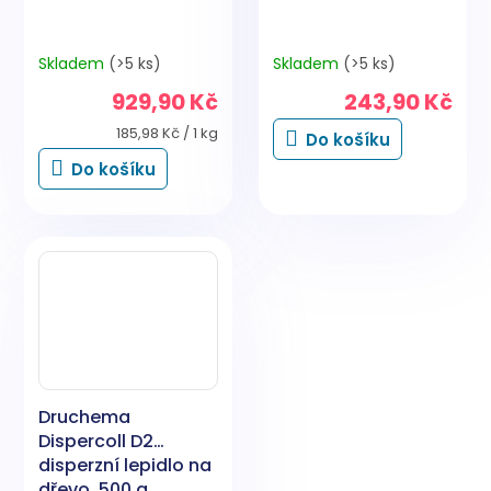
Skladem
(>5 ks)
Skladem
(>5 ks)
929,90 Kč
243,90 Kč
Měrná
185,98 Kč / 1 kg
Do košíku
cena:
Do košíku
Druchema
Dispercoll D2
disperzní lepidlo na
dřevo, 500 g