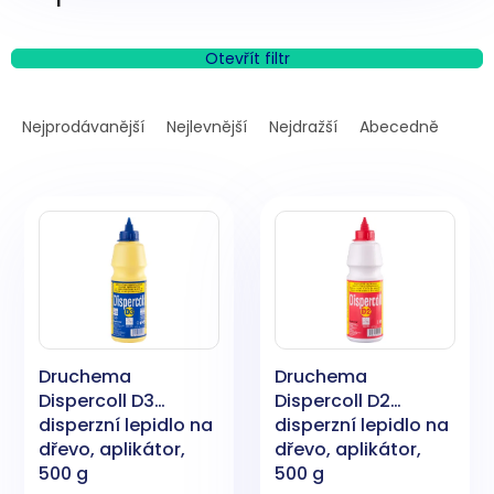
Otevřít filtr
Ř
a
Nejprodávanější
Nejlevnější
Nejdražší
Abecedně
z
e
V
n
ý
í
p
p
i
r
s
o
p
d
r
u
o
k
Druchema
Druchema
d
t
Dispercoll D3
Dispercoll D2
u
ů
disperzní lepidlo na
disperzní lepidlo na
k
dřevo, aplikátor,
dřevo, aplikátor,
t
500 g
500 g
ů