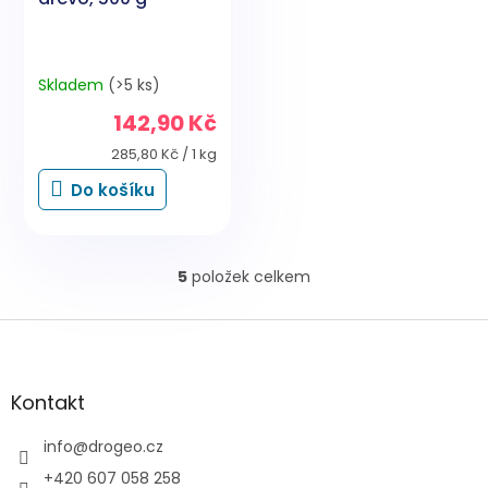
Skladem
(>5 ks)
142,90 Kč
Měrná
285,80 Kč / 1 kg
cena:
Do košíku
5
položek celkem
O
v
l
Z
á
á
d
p
a
a
Kontakt
c
t
í
í
info
@
drogeo.cz
p
r
+420 607 058 258