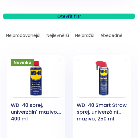
Otevřít filtr
Ř
a
Nejprodávanější
Nejlevnější
Nejdražší
Abecedně
z
e
V
n
ý
í
Novinka
p
p
i
r
s
o
p
d
r
u
o
k
WD-40 sprej,
WD-40 Smart Straw
d
t
univerzální mazivo,
sprej, univerzální
u
ů
400 ml
mazivo, 250 ml
k
t
ů