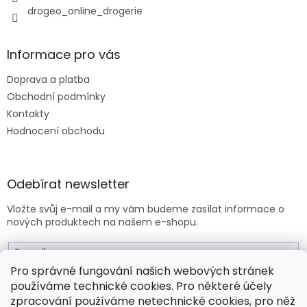
drogeo_online_drogerie
ý
p
i
s
Informace pro vás
u
Doprava a platba
Obchodní podmínky
Kontakty
Hodnocení obchodu
Odebírat newsletter
Vložte svůj e-mail a my vám budeme zasílat informace o
nových produktech na našem e-shopu.
E-mail
Pro správné fungování našich webových stránek
používáme technické cookies. Pro některé účely
Vložením e-mailu souhlasíte s
obchodními podmínkami
.
zpracování používáme netechnické cookies, pro něž