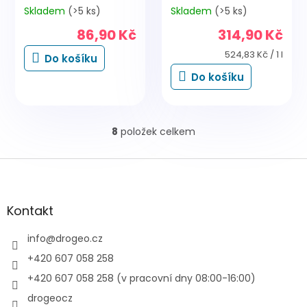
Skladem
(>5 ks)
Skladem
(>5 ks)
86,90 Kč
314,90 Kč
Měrná
524,83 Kč / 1 l
Do košíku
cena:
Do košíku
8
položek celkem
O
v
l
Z
á
á
d
p
a
a
Kontakt
c
t
í
í
info
@
drogeo.cz
p
r
+420 607 058 258
v
+420 607 058 258 (v pracovní dny 08:00-16:00)
k
y
drogeocz
v