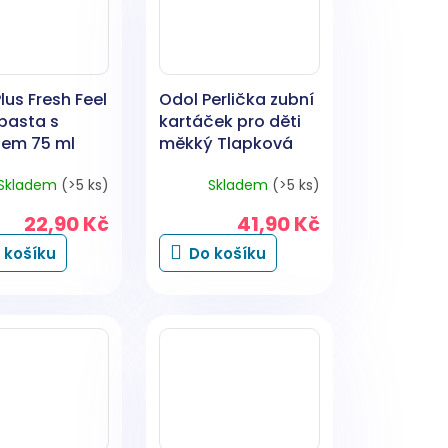
lus Fresh Feel
Odol Perlička zubní
pasta s
kartáček pro děti
dem 75 ml
měkký Tlapková
patrola, 3-6 let, 1 ks
Skladem
(>5 ks)
Skladem
(>5 ks)
22,90 Kč
41,90 Kč
 košíku
Do košíku