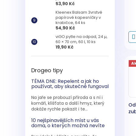
53,90 Kč
Kleenex Balsam 3vrstvé
papírové kapesníčky v
krabičce, 64 ks
54,90 Kč
viGO pytle na odpad, 24 µ,
60 × 70 cm, 60 l, 10 ks
19,90 Kč
A
Drogeo tipy
TÉMA DNE: Repelent a jak ho
používat, aby skutečně fungoval
Na jaře se probouzí příroda a s ní i
komáři, klíšťata a další hmyz, který
Od
dokáže rychle pokazit i te...
zub
10 nejšpinavějších míst u vás
doma, o kterých možná nevíte