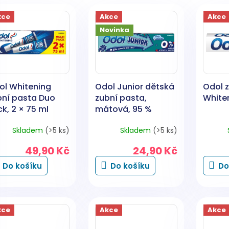
kce
Akce
Akce
Novinka
ol Whitening
Odol Junior dětská
Odol 
bní pasta Duo
zubní pasta,
Whiten
k, 2 × 75 ml
mátová, 95 %
přírodní, 6-12 let, 50
Skladem
(>5 ks)
Skladem
(>5 ks)
ml
49,90 Kč
24,90 Kč
Do košíku
Do košíku
Do
kce
Akce
Akce