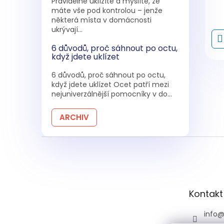
Pravidelně uklízíte a myslíte, že
máte vše pod kontrolou – jenže
některá místa v domácnosti
ukrývají...
6 důvodů, proč sáhnout po octu,
když jdete uklízet
6 důvodů, proč sáhnout po octu,
když jdete uklízet Ocet patří mezi
nejuniverzálnější pomocníky v do...
ARCHIV
Z
á
p
a
t
Kontakt
í
info