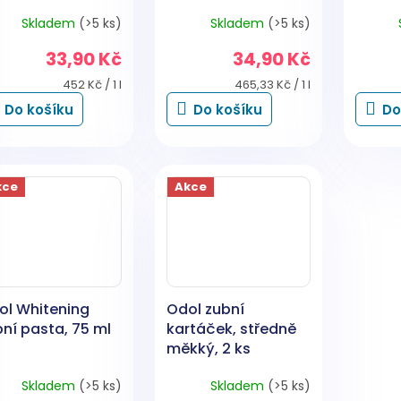
Skladem
(>5 ks)
Skladem
(>5 ks)
33,90 Kč
34,90 Kč
Měrná
Měrná
452 Kč / 1 l
465,33 Kč / 1 l
cena:
cena:
Do košíku
Do košíku
Do
kce
Akce
ol Whitening
Odol zubní
ní pasta, 75 ml
kartáček, středně
měkký, 2 ks
Skladem
(>5 ks)
Skladem
(>5 ks)