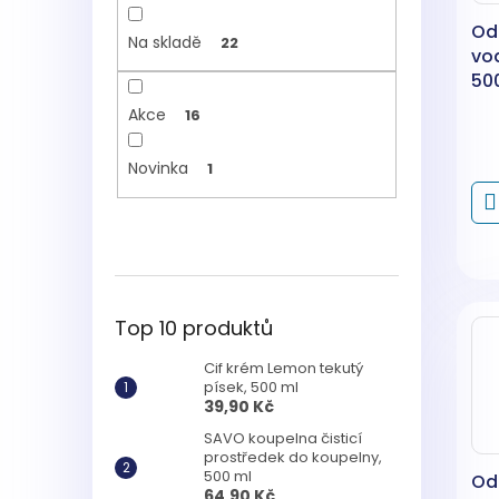
Odo
Na skladě
22
vo
50
Akce
16
Novinka
1
Top 10 produktů
Cif krém Lemon tekutý
písek, 500 ml
39,90 Kč
SAVO koupelna čisticí
prostředek do koupelny,
500 ml
Odo
64,90 Kč