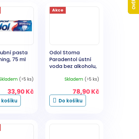
Akce
zubní pasta
Odol Stoma
ing, 75 ml
Paradentol ústní
voda bez alkoholu,
500 ml
Skladem
(>5 ks)
Skladem
(>5 ks)
33,90 Kč
78,90 Kč
 košíku
Do košíku