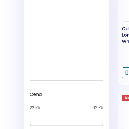
Od
Lo
Wh
pa
75
Cena
A
22
Kč
102
Kč