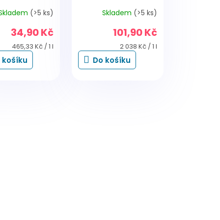
Skladem
(>5 ks)
Skladem
(>5 ks)
34,90 Kč
101,90 Kč
Měrná
Měrná
465,33 Kč / 1 l
2 038 Kč / 1 l
cena:
cena:
 košíku
Do košíku