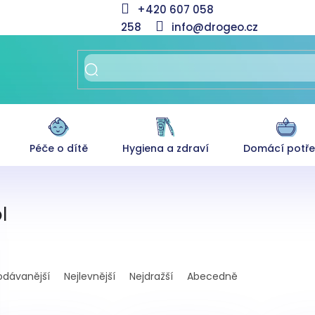
+420 607 058
258
info@drogeo.cz
Péče o dítě
Hygiena a zdraví
Domácí potř
l
odávanější
Nejlevnější
Nejdražší
Abecedně