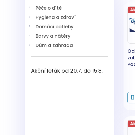
V
n
í
Péče o dítě
ý
í
p
A
p
p
a
Hygiena a zdraví
i
r
n
Domácí potřeby
s
o
e
p
d
l
Barvy a nátěry
r
u
Dům a zahrada
o
k
Od
d
t
zu
u
ů
Pac
k
Akční leták od 20.7. do 15.8.
t
ů
A