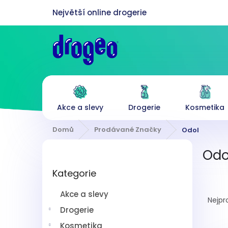
Přejít
na
obsah
Akce a slevy
Drogerie
Kosmetika
Domů
Prodávané Značky
Odol
P
Odo
o
Přeskočit
s
Kategorie
kategorie
t
Ř
r
Akce a slevy
a
a
Nejpr
z
n
Drogerie
e
n
Kosmetika