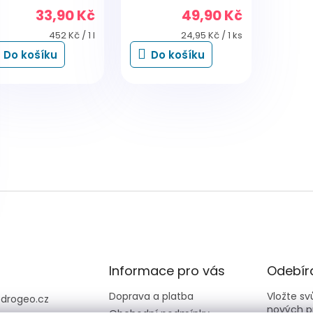
33,90 Kč
49,90 Kč
Měrná
Měrná
452 Kč / 1 l
24,95 Kč / 1 ks
cena:
cena:
Do košíku
Do košíku
O
v
l
á
d
a
c
í
p
r
v
k
y
Informace pro vás
Odebíra
v
ý
Doprava a platba
Vložte s
@
drogeo.cz
p
nových p