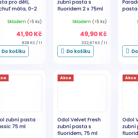
ta pro děti,
zubní pasta s
Parad
íchuť máta, 0-2
fluoridem 2 x 75ml
pasta
y, 50 ml
Skladem
(>5 ks)
Skladem
(>5 ks)
41,90 Kč
49,90 Kč
Měrná
Měrná
838 Kč / 1 l
332,67 Kč / 1 l
cena:
cena:
Do košíku
Do košíku
Do
kce
Akce
Akce
ol zubní pasta
Odol Velvet Fresh
Odol V
ssic 75 ml
zubní pasta s
zubní 
fluoridem, 75 ml
fluori