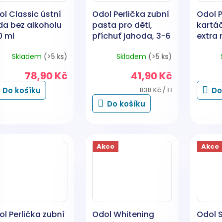
l Classic ústní
Odol Perlička zubní
Odol P
da bez alkoholu
pasta pro děti,
kartáč
0 ml
příchuť jahoda, 3-6
extra 
let, 50 ml
roky 1 
Skladem
(>5 ks)
Skladem
(>5 ks)
78,90 Kč
41,90 Kč
Měrná
Do košíku
838 Kč / 1 l
Do
cena:
Do košíku
Akce
Akce
l Perlička zubní
Odol Whitening
Odol 