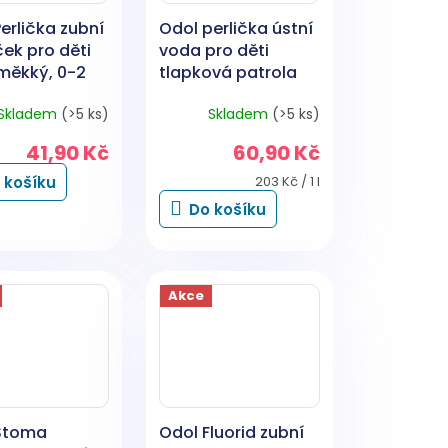
erlička zubní
Odol perlička ústní
ek pro děti
voda pro děti
měkký, 0-2
tlapková patrola
ks
300 ml
Skladem
(>5 ks)
Skladem
(>5 ks)
41,90 Kč
60,90 Kč
Měrná
 košíku
203 Kč / 1 l
cena:
Do košíku
Akce
Stoma
Odol Fluorid zubní