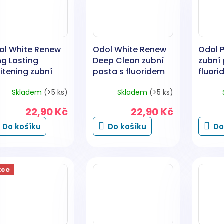
ol White Renew
Odol White Renew
Odol P
ng Lasting
Deep Clean zubní
zubní 
itening zubní
pasta s fluoridem
fluori
sta s fluoridem
75ml
Skladem
(>5 ks)
Skladem
(>5 ks)
ml
22,90 Kč
22,90 Kč
Do košíku
Do košíku
Do
kce