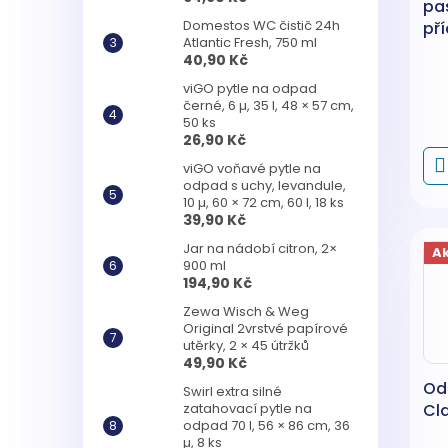
pas
Domestos WC čistič 24h
př
Atlantic Fresh, 750 ml
rok
40,90 Kč
viGO pytle na odpad
černé, 6 µ, 35 l, 48 × 57 cm,
50 ks
26,90 Kč
viGO voňavé pytle na
odpad s uchy, levandule,
10 µ, 60 × 72 cm, 60 l, 18 ks
39,90 Kč
Jar na nádobí citron, 2×
A
900 ml
194,90 Kč
Zewa Wisch & Weg
Original 2vrstvé papírové
utěrky, 2 × 45 útržků
49,90 Kč
Od
Swirl extra silné
zatahovací pytle na
Cla
odpad 70 l, 56 × 86 cm, 36
µ, 8 ks