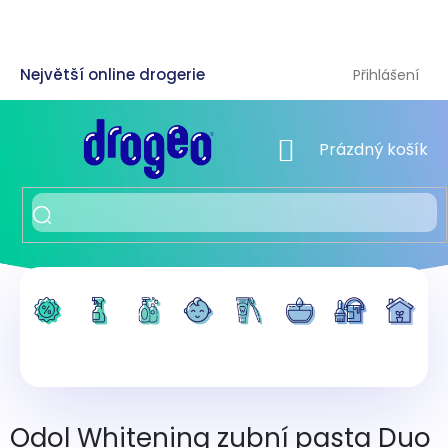
Přejít
na
obsah
Přihlášení
NÁKUPNÍ KOŠÍK
Prázdný košík
Odol Whitening zubní pasta Duo