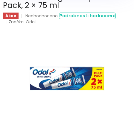
Pack, 2 × 75 ml
Průměrné
Podrobnosti hodnocení
Akce
Neohodnoceno
hodnocení
Značka:
Odol
produktu
je
0,0
z
5
hvězdiček.