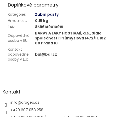
Doplňkové parametry
Kategorie
:
Zubní pasty
Hmotnost
:
0.15 kg
EAN
:
8596149010915
BARVY A LAKY HOSTIVAŘ, a.s., Sídlo
Odpovědná
společnosti: Průmyslová 1472/11, 102
osoba v EU
:
00 Praha 10
Kontakt
odpovědné
bal@bal.cz
osoby v EU
:
Z
á
p
a
Kontakt
t
í
info
@
drogeo.cz
+420 607 058 258