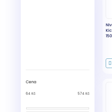
Ni
Kic
150
Cena
64
Kč
574
Kč