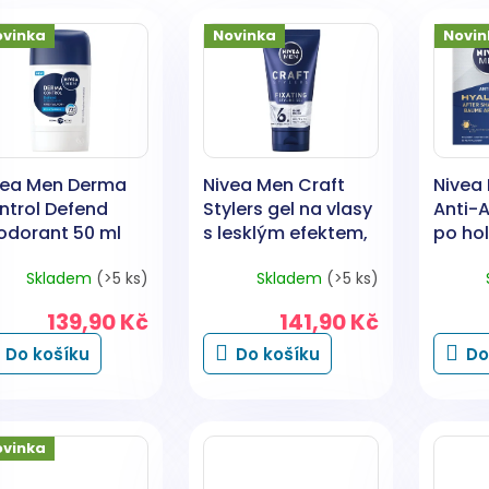
ovinka
Novinka
Novin
vea Men Derma
Nivea Men Craft
Nivea
ntrol Defend
Stylers gel na vlasy
Anti-
odorant 50 ml
s lesklým efektem,
po hol
200 ml
Skladem
(>5 ks)
Skladem
(>5 ks)
139,90 Kč
141,90 Kč
Do košíku
Do košíku
Do
ovinka