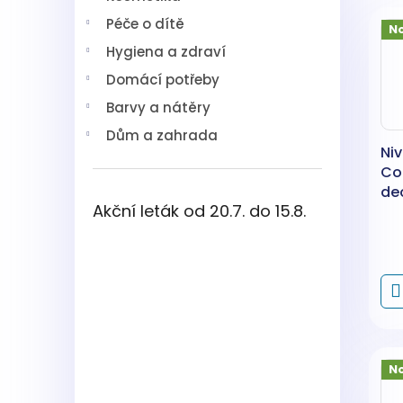
V
n
í
Péče o dítě
ý
í
p
N
p
p
a
Hygiena a zdraví
i
r
n
Domácí potřeby
s
o
e
p
d
l
Barvy a nátěry
r
u
Dům a zahrada
o
k
Ni
d
t
Co
u
ů
de
k
Akční leták od 20.7. do 15.8.
t
ů
N