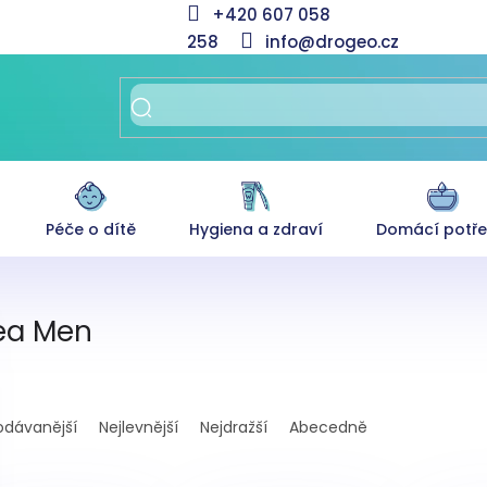
+420 607 058
258
info@drogeo.cz
Péče o dítě
Hygiena a zdraví
Domácí potř
ea Men
odávanější
Nejlevnější
Nejdražší
Abecedně