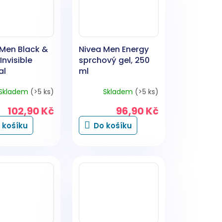
 Men Black &
Nivea Men Energy
Invisible
sprchový gel, 250
al
ml
rspirant, 100
Skladem
(>5 ks)
Skladem
(>5 ks)
102,90 Kč
96,90 Kč
 košíku
Do košíku