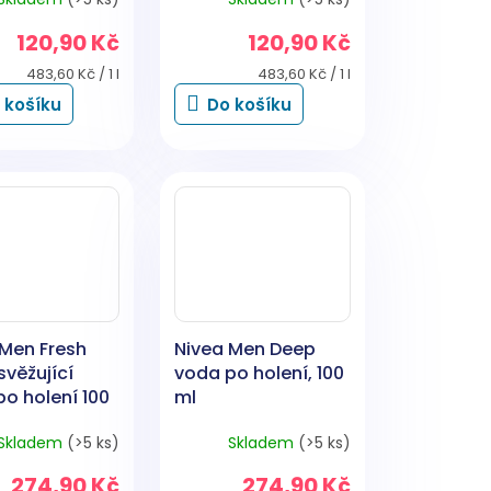
spreji, 250 ml
120,90 Kč
120,90 Kč
Měrná
Měrná
483,60 Kč / 1 l
483,60 Kč / 1 l
cena:
cena:
 košíku
Do košíku
 Men Fresh
Nivea Men Deep
svěžující
voda po holení, 100
o holení 100
ml
Skladem
(>5 ks)
Skladem
(>5 ks)
274,90 Kč
274,90 Kč