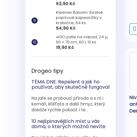
53,90 Kč
Kleenex Balsam 3vrstvé
papírové kapesníčky v
krabičce, 64 ks
54,90 Kč
viGO pytle na odpad, 24 µ,
60 × 70 cm, 60 l, 10 ks
19,90 Kč
Drogeo tipy
TÉMA DNE: Repelent a jak ho
používat, aby skutečně fungoval
Niv
Na jaře se probouzí příroda a s ní i
an
komáři, klíšťata a další hmyz, který
dokáže rychle pokazit i te...
De
15
10 nejšpinavějších míst u vás
doma, o kterých možná nevíte