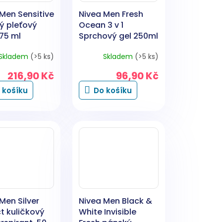
Men Sensitive
Nivea Men Fresh
ý pleťový
Ocean 3 v 1
75 ml
Sprchový gel 250ml
Skladem
(>5 ks)
Skladem
(>5 ks)
216,90 Kč
96,90 Kč
 košíku
Do košíku
Men Silver
Nivea Men Black &
t kuličkový
White Invisible