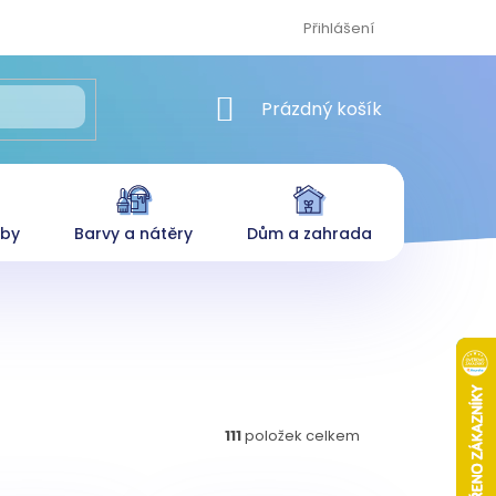
Přihlášení
NÁKUPNÍ KOŠÍK
Prázdný košík
eby
Barvy a nátěry
Dům a zahrada
111
položek celkem