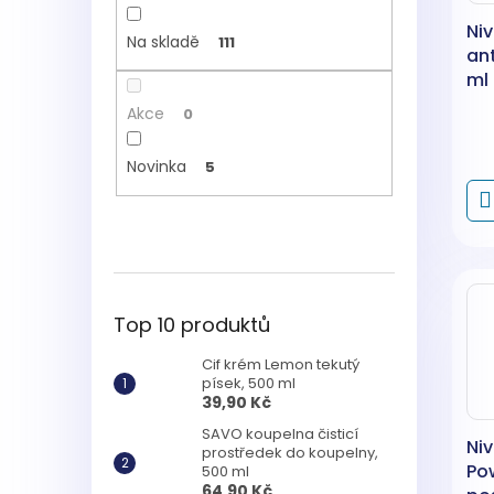
Ni
Na skladě
111
ant
ml
Akce
0
Novinka
5
Top 10 produktů
Cif krém Lemon tekutý
písek, 500 ml
39,90 Kč
SAVO koupelna čisticí
Ni
prostředek do koupelny,
Po
500 ml
64,90 Kč