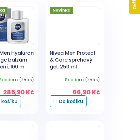
ka
Novinka
 Men Hyaluron
Nivea Men Protect
Age balzám
& Care sprchový
ení, 100 ml
gel, 250 ml
Skladem
(>5 ks)
Skladem
(>5 ks)
285,90 Kč
66,90 Kč
 košíku
Do košíku