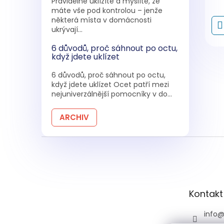
Pravidelně uklízíte a myslíte, že
máte vše pod kontrolou – jenže
některá místa v domácnosti
ukrývají...
6 důvodů, proč sáhnout po octu,
když jdete uklízet
6 důvodů, proč sáhnout po octu,
když jdete uklízet Ocet patří mezi
nejuniverzálnější pomocníky v do...
ARCHIV
Z
á
p
a
t
Kontakt
í
info