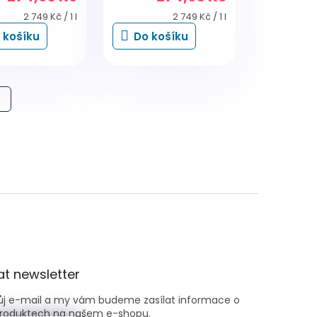
Měrná
Měrná
2 749 Kč / 1 l
2 749 Kč / 1 l
cena:
cena:
 košíku
Do košíku
t newsletter
vůj e-mail a my vám budeme zasílat informace o
roduktech na našem e-shopu.