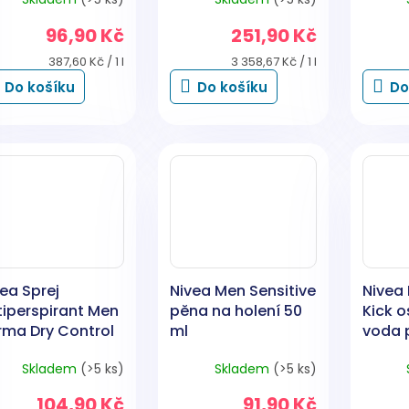
96,90 Kč
251,90 Kč
Měrná
Měrná
387,60 Kč / 1 l
3 358,67 Kč / 1 l
cena:
cena:
Do košíku
Do košíku
Do
ea Sprej
Nivea Men Sensitive
Nivea
tiperspirant Men
pěna na holení 50
Kick o
rma Dry Control
ml
voda p
0ml
ml
Skladem
(>5 ks)
Skladem
(>5 ks)
104,90 Kč
91,90 Kč