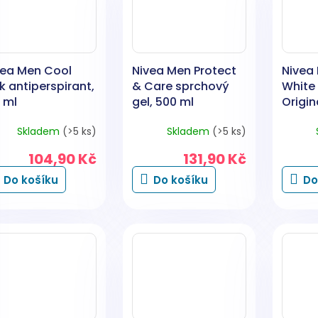
vea Men Cool
Nivea Men Protect
Nivea
k antiperspirant,
& Care sprchový
White 
 ml
gel, 500 ml
Origin
antipe
Skladem
(>5 ks)
Skladem
(>5 ks)
ml
104,90 Kč
131,90 Kč
Do košíku
Do košíku
Do