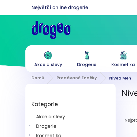
Přejít
na
obsah
Akce a slevy
Drogerie
Kosmetika
Domů
Prodávané Značky
Nivea Men
P
Niv
o
Přeskočit
s
Kategorie
kategorie
t
Ř
r
Akce a slevy
a
a
Nejpr
z
n
Drogerie
e
n
Kosmetika