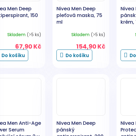
vea Men Deep
Nivea Men Deep
Nivea 
iperspirant, 150
pleťová maska, 75
pánsk
ml
krém, 
Skladem
(>5 ks)
Skladem
(>5 ks)
67,90 Kč
154,90 Kč
Do košíku
Do košíku
Do
vea Men Anti-Age
Nivea Men Deep
Nivea 
wer Serum
pánský
Protec