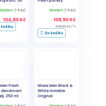
rspirant, 50
Fresh pánský
antiperspirant, 200
Skladem
(>5 ks)
Skladem
(>5 ks)
ml
104,90 Kč
109,90 Kč
Měrná
 košíku
549,50 Kč / 1 l
cena:
Do košíku
 Men Fresh
Nivea Men Black &
e deodorant
White Invisible
eji, 250 ml
Original
antiperspirant ve
Skladem
(>5 ks)
Skladem
(>5 ks)