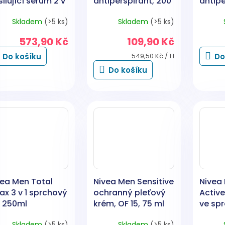
ilující sérum 2 v
antiperspirant, 200
antipe
30 ml
ml
ml
Skladem
(>5 ks)
Skladem
(>5 ks)
573,90 Kč
109,90 Kč
Měrná
Do košíku
549,50 Kč / 1 l
Do
cena:
Do košíku
vea Men Total
Nivea Men Sensitive
Nivea
ax 3 v 1 sprchový
ochranný pleťový
Activ
l 250ml
krém, OF 15, 75 ml
ve spr
Skladem
(>5 ks)
Skladem
(>5 ks)