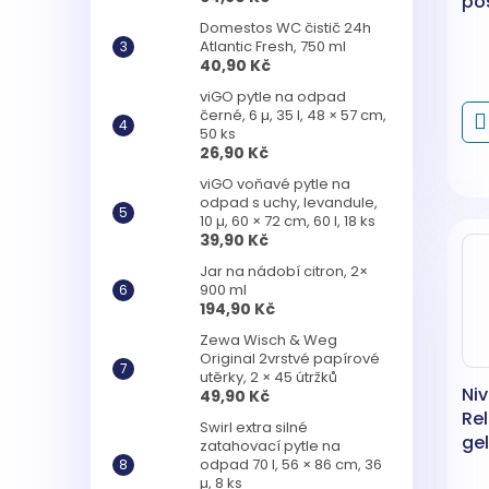
pos
1, 
Domestos WC čistič 24h
Atlantic Fresh, 750 ml
40,90 Kč
viGO pytle na odpad
černé, 6 µ, 35 l, 48 × 57 cm,
50 ks
26,90 Kč
viGO voňavé pytle na
odpad s uchy, levandule,
10 µ, 60 × 72 cm, 60 l, 18 ks
39,90 Kč
Jar na nádobí citron, 2×
900 ml
194,90 Kč
Zewa Wisch & Weg
Original 2vrstvé papírové
utěrky, 2 × 45 útržků
Ni
49,90 Kč
Rel
Swirl extra silné
ge
zatahovací pytle na
odpad 70 l, 56 × 86 cm, 36
µ, 8 ks