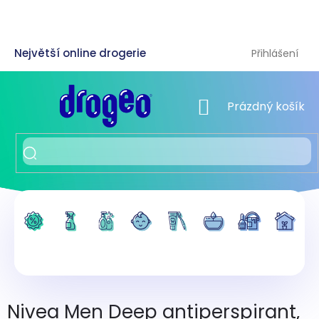
Přejít
na
obsah
Přihlášení
NÁKUPNÍ KOŠÍK
Prázdný košík
Nivea Men Deep antiperspirant,