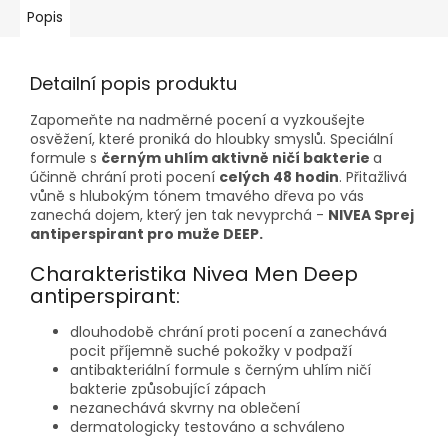
Popis
Detailní popis produktu
Zapomeňte na nadměrné pocení a vyzkoušejte
osvěžení, které proniká do hloubky smyslů. Speciální
formule s
černým uhlím aktivně ničí bakterie
a
účinně chrání proti pocení
celých 48 hodin
. Přitažlivá
vůně s hlubokým tónem tmavého dřeva po vás
zanechá dojem, který jen tak nevyprchá -
NIVEA Sprej
antiperspirant pro muže DEEP.
Charakteristika Nivea Men Deep
antiperspirant:
dlouhodobě chrání proti pocení a zanechává
pocit příjemně suché pokožky v podpaží
antibakteriální formule s černým uhlím ničí
bakterie způsobující zápach
nezanechává skvrny na oblečení
dermatologicky testováno a schváleno