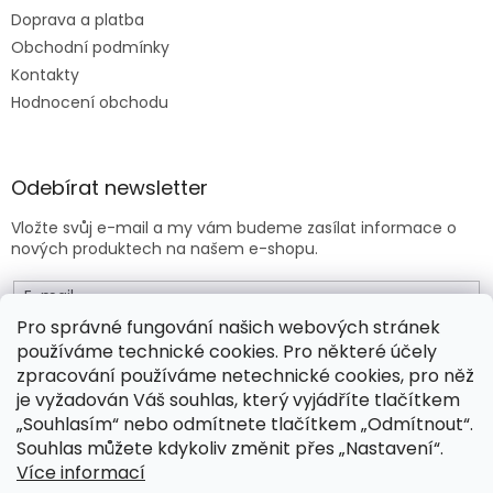
Doprava a platba
Obchodní podmínky
Kontakty
Hodnocení obchodu
Odebírat newsletter
Vložte svůj e-mail a my vám budeme zasílat informace o
nových produktech na našem e-shopu.
E-mail
Pro správné fungování našich webových stránek
používáme technické cookies. Pro některé účely
Vložením e-mailu souhlasíte s
obchodními podmínkami
.
zpracování používáme netechnické cookies, pro něž
je vyžadován Váš souhlas, který vyjádříte tlačítkem
PŘIHLÁSIT SE
„Souhlasím“ nebo odmítnete tlačítkem „Odmítnout“.
Souhlas můžete kdykoliv změnit přes „Nastavení“.
Více informací