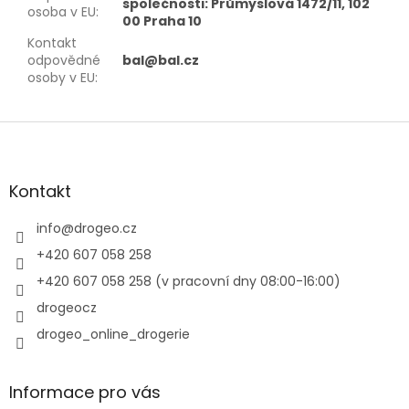
společnosti: Průmyslová 1472/11, 102
osoba v EU
:
00 Praha 10
Kontakt
odpovědné
bal@bal.cz
osoby v EU
:
Z
á
p
a
Kontakt
t
í
info
@
drogeo.cz
+420 607 058 258
+420 607 058 258 (v pracovní dny 08:00-16:00)
drogeocz
drogeo_online_drogerie
Informace pro vás