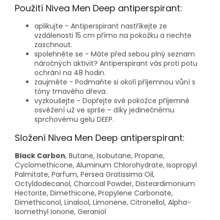
Použití Nivea Men Deep antiperspirant:
aplikujte - Antiperspirant nastříkejte ze
vzdálenosti 15 cm přímo na pokožku a nechte
zaschnout.
spolehněte se - Máte před sebou plný seznam
náročných aktivit? Antiperspirant vás proti potu
ochrání na 48 hodin.
zaujměte - Podmaňte si okolí příjemnou vůní s
tóny tmavého dřeva.
vyzkoušejte - Dopřejte své pokožce příjemné
osvěžení už ve sprše – díky jedinečnému
sprchovému gelu DEEP.
Složení Nivea Men Deep antiperspirant:
Black Carbon
, Butane, Isobutane, Propane,
Cyclomethicone, Aluminum Chlorohydrate, Isopropyl
Palmitate, Parfum, Persea Gratissima Oil,
Octyldodecanol, Charcoal Powder, Disteardimonium
Hectorite, Dimethicone, Propylene Carbonate,
Dimethiconol, Linalool, Limonene, Citronellol, Alpha-
Isomethyl Ionone, Geraniol