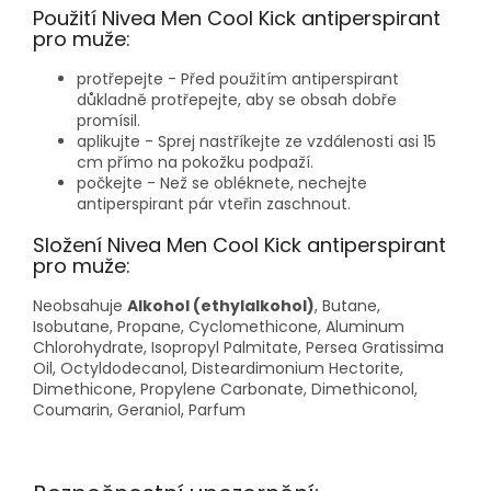
Použití Nivea Men Cool Kick antiperspirant
pro muže:
protřepejte - Před použitím antiperspirant
důkladně protřepejte, aby se obsah dobře
promísil.
aplikujte - Sprej nastříkejte ze vzdálenosti asi 15
cm přímo na pokožku podpaží.
počkejte - Než se obléknete, nechejte
antiperspirant pár vteřin zaschnout.
Složení Nivea Men Cool Kick antiperspirant
pro muže:
Neobsahuje
Alkohol (ethylalkohol)
, Butane,
Isobutane, Propane, Cyclomethicone, Aluminum
Chlorohydrate, Isopropyl Palmitate, Persea Gratissima
Oil, Octyldodecanol, Disteardimonium Hectorite,
Dimethicone, Propylene Carbonate, Dimethiconol,
Coumarin, Geraniol, Parfum