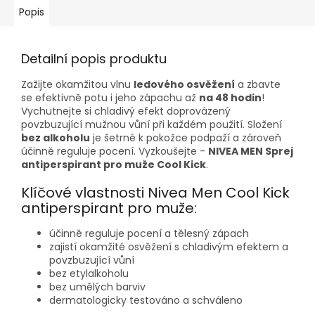
Popis
Detailní popis produktu
Zažijte okamžitou vlnu
ledového osvěžení
a zbavte
se efektivně potu i jeho zápachu až
na 48 hodin
!
Vychutnejte si chladivý efekt doprovázený
povzbuzující mužnou vůní při každém použití. Složení
bez alkoholu
je šetrné k pokožce podpaží a zároveň
účinně reguluje pocení. Vyzkoušejte -
NIVEA MEN Sprej
antiperspirant pro muže Cool Kick
.
Klíčové vlastnosti Nivea Men Cool Kick
antiperspirant pro muže:
účinně reguluje pocení a tělesný zápach
zajistí okamžité osvěžení s chladivým efektem a
povzbuzující vůní
bez etylalkoholu
bez umělých barviv
dermatologicky testováno a schváleno