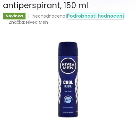
antiperspirant, 150 ml
Průměrné
Podrobnosti hodnocení
Novinka
Neohodnoceno
hodnocení
Značka:
Nivea Men
produktu
je
0,0
z
5
hvězdiček.