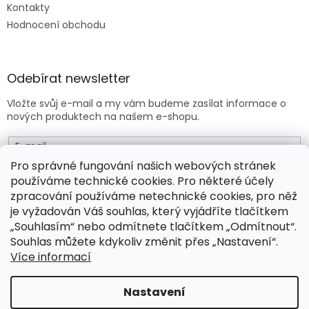
Kontakty
Hodnocení obchodu
Odebírat newsletter
Vložte svůj e-mail a my vám budeme zasílat informace o
nových produktech na našem e-shopu.
E-mail
Pro správné fungování našich webových stránek
používáme technické cookies. Pro některé účely
Vložením e-mailu souhlasíte s
obchodními podmínkami
.
zpracování používáme netechnické cookies, pro něž
je vyžadován Váš souhlas, který vyjádříte tlačítkem
PŘIHLÁSIT SE
„Souhlasím“ nebo odmítnete tlačítkem „Odmítnout“.
Souhlas můžete kdykoliv změnit přes „Nastavení“.
Více informací
Vytvořil Shoptet Premium
Nastavení