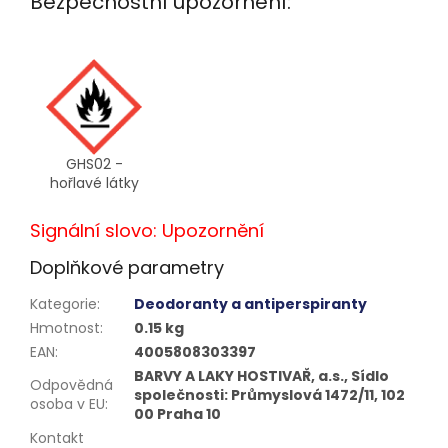
Bezpečnostní upozornění:
GHS02 -
hořlavé látky
Signální slovo: Upozornění
Doplňkové parametry
Kategorie
:
Deodoranty a antiperspiranty
Hmotnost
:
0.15 kg
EAN
:
4005808303397
BARVY A LAKY HOSTIVAŘ, a.s., Sídlo
Odpovědná
společnosti: Průmyslová 1472/11, 102
osoba v EU
:
00 Praha 10
Kontakt