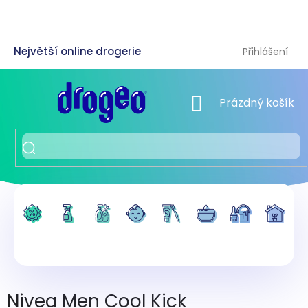
Přejít
na
obsah
Přihlášení
NÁKUPNÍ KOŠÍK
Prázdný košík
Nivea Men Cool Kick