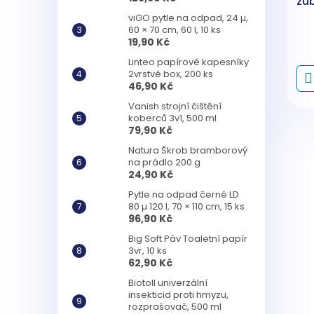
zu
zel
viGO pytle na odpad, 24 µ,
60 × 70 cm, 60 l, 10 ks
19,90 Kč
Linteo papírové kapesníky
2vrstvé box, 200 ks
46,90 Kč
Vanish strojní čištění
koberců 3v1, 500 ml
79,90 Kč
Natura Škrob bramborový
na prádlo 200 g
24,90 Kč
Pytle na odpad černé LD
80 µ 120 l, 70 × 110 cm, 15 ks
96,90 Kč
Big Soft Páv Toaletní papír
3vr, 10 ks
62,90 Kč
Biotoll univerzální
insekticid proti hmyzu,
rozprašovač, 500 ml