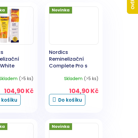
ka
Novinka
cs
Nordics
elizační
Reminelizační
 White
Complete Pro s
ový sorbet s
tekutou sklovinou
Skladem
(>5 ks)
Skladem
(>5 ks)
u sklovinou
bez fluoru 75 ml
pasta 75 ml
104,90 Kč
104,90 Kč
 košíku
Do košíku
ka
Novinka