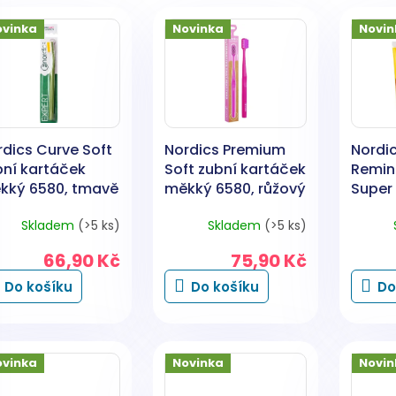
ovinka
Novinka
Novin
rdics Curve Soft
Nordics Premium
Nordi
bní kartáček
Soft zubní kartáček
Remin
kký 6580, tmavě
měkký 6580, růžový
Super
ený 1 kus
1 kus
citrus
Skladem
(>5 ks)
Skladem
(>5 ks)
tekuto
zubní 
66,90 Kč
75,90 Kč
Do košíku
Do košíku
Do
ovinka
Novinka
Novin