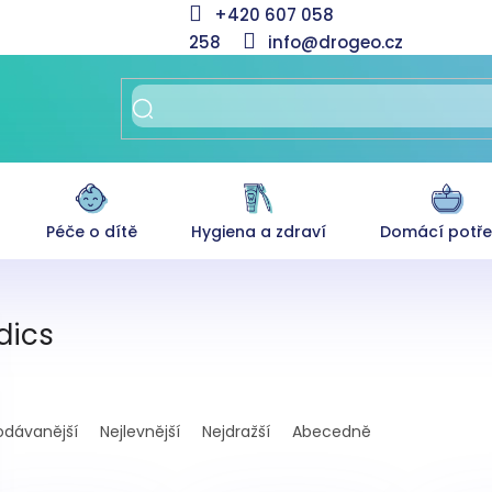
+420 607 058
258
info@drogeo.cz
Péče o dítě
Hygiena a zdraví
Domácí potř
dics
odávanější
Nejlevnější
Nejdražší
Abecedně