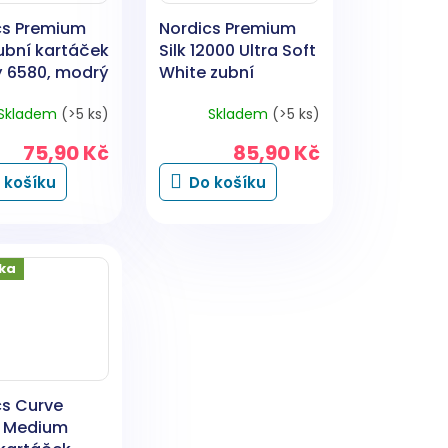
cs Premium
Nordics Premium
ubní kartáček
Silk 12000 Ultra Soft
 6580, modrý
White zubní
kartáček, 1 ks
Skladem
(>5 ks)
Skladem
(>5 ks)
75,90 Kč
85,90 Kč
 košíku
Do košíku
ka
cs Curve
t Medium