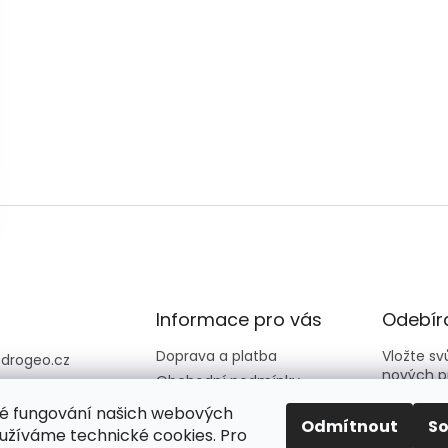
Informace pro vás
Odebíra
Doprava a platba
Vložte s
@
drogeo.cz
nových p
Obchodní podmínky
607 058 258
Kontakty
é fungování našich webových
607 058 258 (v
E-mail
Odmítnout
S
Hodnocení obchodu
užíváme technické cookies. Pro
vní dny 08:00-1