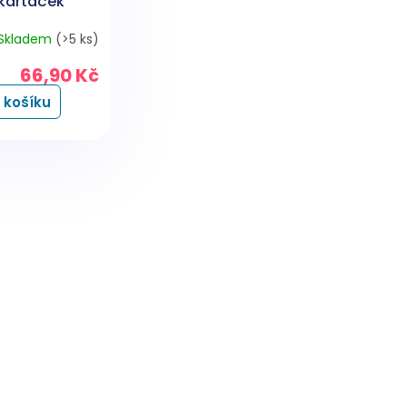
 kartáček
ě tvrdý 6580,
Skladem
(>5 ks)
vý 1 kus
66,90 Kč
 košíku