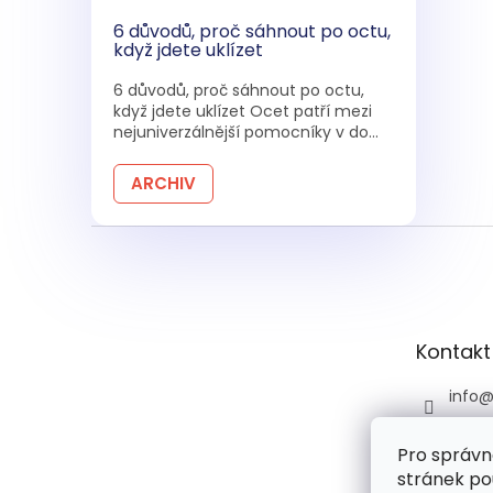
6 důvodů, proč sáhnout po octu,
když jdete uklízet
6 důvodů, proč sáhnout po octu,
když jdete uklízet Ocet patří mezi
nejuniverzálnější pomocníky v do...
ARCHIV
Z
á
p
a
t
Kontakt
í
info
+420 
Pro správn
+420 
stránek po
praco