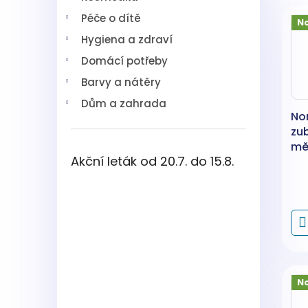
V
n
í
Péče o dítě
ý
í
p
N
p
p
a
Hygiena a zdraví
i
r
n
Domácí potřeby
s
o
e
p
d
l
Barvy a nátěry
r
u
Dům a zahrada
o
k
No
d
t
zu
u
ů
mě
k
Akční leták od 20.7. do 15.8.
zel
t
ů
N