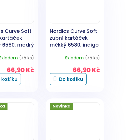
s Curve Soft
Nordics Curve Soft
 kartáček
zubní kartáček
 6580, modrý
měkký 6580, indigo
1 kus
Skladem
(>5 ks)
Skladem
(>5 ks)
66,90 Kč
66,90 Kč
 košíku
Do košíku
ka
Novinka