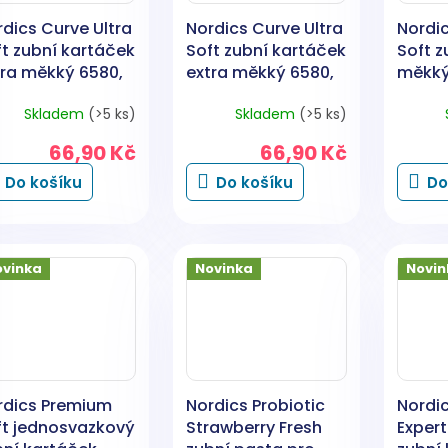
dics Curve Ultra
Nordics Curve Ultra
Nordi
ft zubní kartáček
Soft zubní kartáček
Soft z
tra měkký 6580,
extra měkký 6580,
měkký
ový 1 kus
červený 1 kus
1 kus
Skladem
(>5 ks)
Skladem
(>5 ks)
66,90 Kč
66,90 Kč
Do košíku
Do košíku
Do
ovinka
Novinka
Novin
rdics Premium
Nordics Probiotic
Nordi
ft jednosvazkový
Strawberry Fresh
Exper