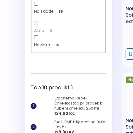
Nor
Na skladě
15
So
ex
růž
Akce
0
Novinka
15
N
Top 10 produktů
Stachema Rebel
Čmelíkostop přípravek k
hubení čmelíků, 250 ml
134,90 Kč
No
BALHOME bílý ocet na úklid
So
10% 5 l
129,90 Kč