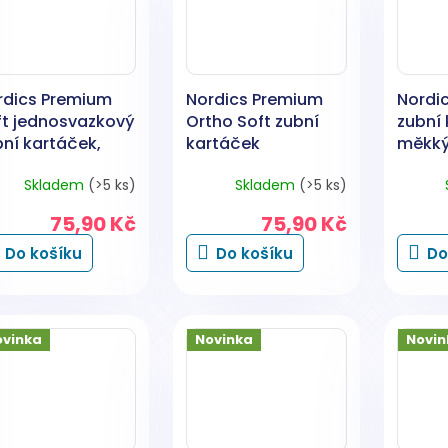
rdics Premium
Nordics Premium
Nordic
ft jednosvazkový
Ortho Soft zubní
zubní
bní kartáček,
kartáček
měkký
drý 1 kus
ortodontický
1 kus
Skladem
(>5 ks)
Skladem
(>5 ks)
měkký 6580,
fialový 1 kus
75,90 Kč
75,90 Kč
Do košíku
Do košíku
Do
ovinka
Novinka
Novin