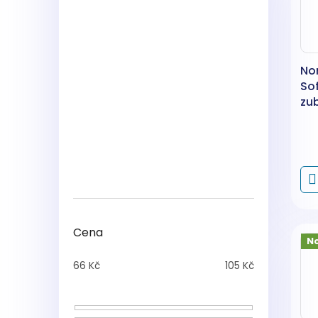
No
So
zu
mo
Cena
N
66
Kč
105
Kč