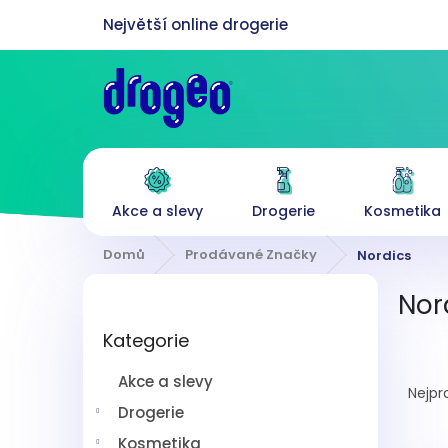
Přejít
na
obsah
Akce a slevy
Drogerie
Kosmetika
Domů
Prodávané Značky
Nordics
P
Nor
o
Přeskočit
s
Kategorie
kategorie
t
Ř
r
Akce a slevy
a
a
Nejpr
z
n
Drogerie
e
n
Kosmetika