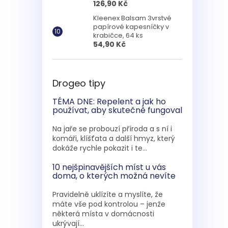
126,90 Kč
Kleenex Balsam 3vrstvé
papírové kapesníčky v
krabičce, 64 ks
54,90 Kč
Drogeo tipy
TÉMA DNE: Repelent a jak ho
používat, aby skutečně fungoval
Na jaře se probouzí příroda a s ní i
komáři, klíšťata a další hmyz, který
dokáže rychle pokazit i te...
10 nejšpinavějších míst u vás
doma, o kterých možná nevíte
Pravidelně uklízíte a myslíte, že
máte vše pod kontrolou – jenže
některá místa v domácnosti
ukrývají...