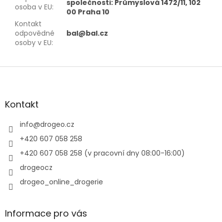
společnosti: Průmyslová 1472/11, 102
osoba v EU
:
00 Praha 10
Kontakt
odpovědné
bal@bal.cz
osoby v EU
:
Z
á
p
a
Kontakt
t
í
info
@
drogeo.cz
+420 607 058 258
+420 607 058 258 (v pracovní dny 08:00-16:00)
drogeocz
drogeo_online_drogerie
Informace pro vás