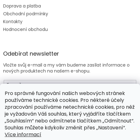
Doprava a platba
Obchodní podmínky
Kontakty
Hodnocení obchodu
Odebírat newsletter
Vložte svůj e-mail a my vám budeme zasílat informace o
nových produktech na našem e-shopu.
E-mail
Pro správné fungování našich webových stránek
používáme technické cookies. Pro některé účely
Vložením e-mailu souhlasíte s
obchodními podmínkami
.
zpracování používáme netechnické cookies, pro něž
je vyžadován Váš souhlas, který vyjádříte tlačítkem
PŘIHLÁSIT SE
„Souhlasím“ nebo odmítnete tlačítkem „Odmítnout“.
Souhlas můžete kdykoliv změnit přes „Nastavení“.
Více informací