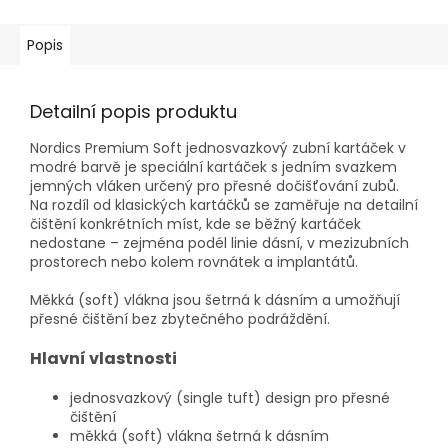
Popis
Detailní popis produktu
Nordics Premium Soft jednosvazkový zubní kartáček v
modré barvě je speciální kartáček s jedním svazkem
jemných vláken určený pro přesné dočišťování zubů.
Na rozdíl od klasických kartáčků se zaměřuje na detailní
čištění konkrétních míst, kde se běžný kartáček
nedostane – zejména podél linie dásní, v mezizubních
prostorech nebo kolem rovnátek a implantátů.
Měkká (soft) vlákna jsou šetrná k dásním a umožňují
přesné čištění bez zbytečného podráždění.
Hlavní vlastnosti
jednosvazkový (single tuft) design pro přesné
čištění
měkká (soft) vlákna šetrná k dásním