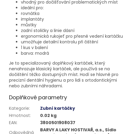
vhodný pro dočišťování problematických míst
ideální pro:
rovnátka
implantáty
můstky
zadní stoličky a linie dásní
ergonomická rukojeť pro přesné vedení kartáčku
umožňuje detailní kontrolu při čištění
1 kus v balení
barva: modrá
Je to specializovaný doplňkový kartáček, který
nenahrazuje klasický kartáček, ale používá se na
dočištění těžko dostupných míst. Hodí se hlavně pro
precizní dentální hygienu a pro lidi s ortodontickými
nebo zubními náhradami.
Doplňkové parametry
Kategorie
:
Zubní kartáčky
Hmotnost
:
0.02 kg
EAN
:
3800501908037
BARVY A LAKY HOSTIVAŘ, a.s., Sídlo
Odpovědná