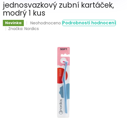
jednosvazkový zubní kartáček,
modrý 1 kus
Průměrné
Podrobnosti hodnocení
Novinka
Neohodnoceno
hodnocení
Značka:
Nordics
produktu
je
0,0
z
5
hvězdiček.