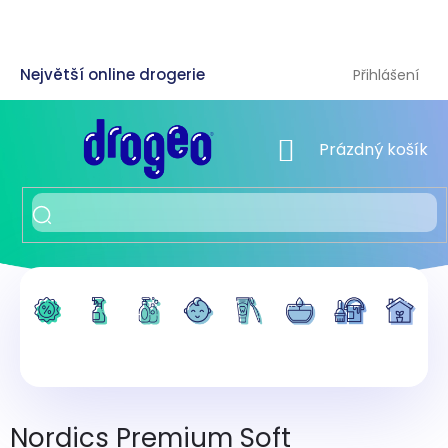
Přejít
na
obsah
Přihlášení
NÁKUPNÍ KOŠÍK
Prázdný košík
Nordics Premium Soft