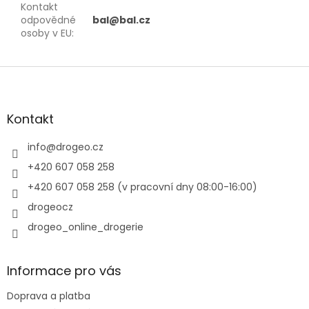
Kontakt
odpovědné
bal@bal.cz
osoby v EU
:
Z
á
p
a
Kontakt
t
í
info
@
drogeo.cz
+420 607 058 258
+420 607 058 258 (v pracovní dny 08:00-16:00)
drogeocz
drogeo_online_drogerie
Informace pro vás
Doprava a platba