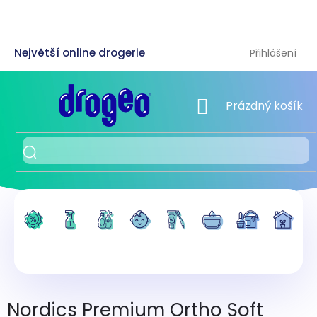
Přejít
na
obsah
Přihlášení
NÁKUPNÍ KOŠÍK
Prázdný košík
Nordics Premium Ortho Soft