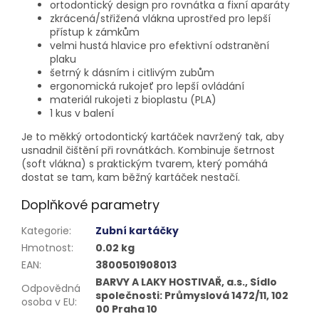
ortodontický design pro rovnátka a fixní aparáty
zkrácená/střižená vlákna uprostřed pro lepší
přístup k zámkům
velmi hustá hlavice pro efektivní odstranění
plaku
šetrný k dásním i citlivým zubům
ergonomická rukojeť pro lepší ovládání
materiál rukojeti z bioplastu (PLA)
1 kus v balení
Je to měkký ortodontický kartáček navržený tak, aby
usnadnil čištění při rovnátkách. Kombinuje šetrnost
(soft vlákna) s praktickým tvarem, který pomáhá
dostat se tam, kam běžný kartáček nestačí.
Doplňkové parametry
Kategorie
:
Zubní kartáčky
Hmotnost
:
0.02 kg
EAN
:
3800501908013
BARVY A LAKY HOSTIVAŘ, a.s., Sídlo
Odpovědná
společnosti: Průmyslová 1472/11, 102
osoba v EU
:
00 Praha 10