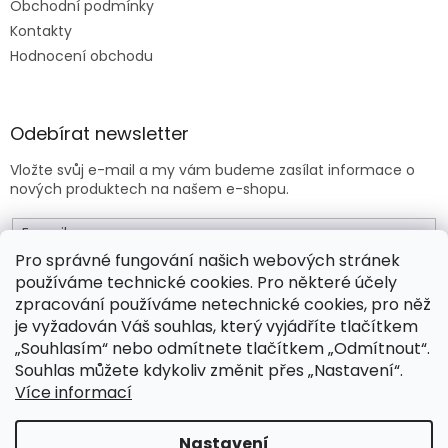
Obchodní podmínky
Kontakty
Hodnocení obchodu
Odebírat newsletter
Vložte svůj e-mail a my vám budeme zasílat informace o
nových produktech na našem e-shopu.
E-mail
Pro správné fungování našich webových stránek
používáme technické cookies. Pro některé účely
Vložením e-mailu souhlasíte s
obchodními podmínkami
.
zpracování používáme netechnické cookies, pro něž
je vyžadován Váš souhlas, který vyjádříte tlačítkem
PŘIHLÁSIT SE
„Souhlasím“ nebo odmítnete tlačítkem „Odmítnout“.
Souhlas můžete kdykoliv změnit přes „Nastavení“.
Více informací
Vytvořil Shoptet Premium
Nastavení