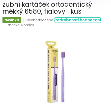
zubní kartáček ortodontický
měkký 6580, fialový 1 kus
Průměrné
Podrobnosti hodnocení
Novinka
Neohodnoceno
hodnocení
Značka:
Nordics
produktu
je
0,0
z
5
hvězdiček.