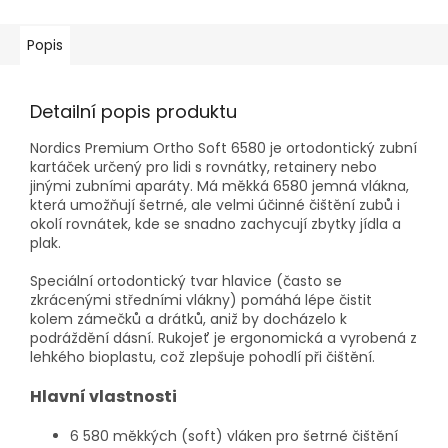
Popis
Detailní popis produktu
Nordics Premium Ortho Soft 6580 je ortodontický zubní
kartáček určený pro lidi s rovnátky, retainery nebo
jinými zubními aparáty. Má měkká 6580 jemná vlákna,
která umožňují šetrné, ale velmi účinné čištění zubů i
okolí rovnátek, kde se snadno zachycují zbytky jídla a
plak.
Speciální ortodontický tvar hlavice (často se
zkrácenými středními vlákny) pomáhá lépe čistit
kolem zámečků a drátků, aniž by docházelo k
podráždění dásní. Rukojeť je ergonomická a vyrobená z
lehkého bioplastu, což zlepšuje pohodlí při čištění.
Hlavní vlastnosti
6 580 měkkých (soft) vláken pro šetrné čištění