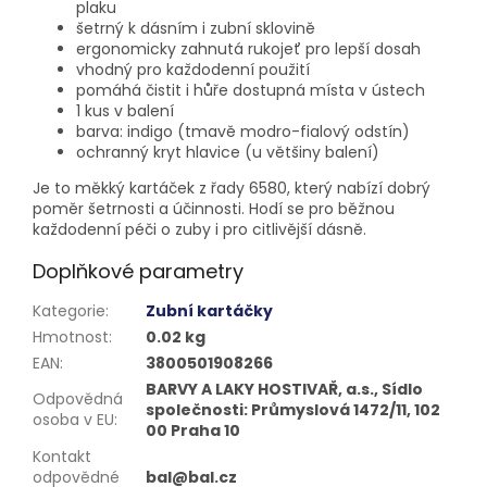
plaku
šetrný k dásním i zubní sklovině
ergonomicky zahnutá rukojeť pro lepší dosah
vhodný pro každodenní použití
pomáhá čistit i hůře dostupná místa v ústech
1 kus v balení
barva: indigo (tmavě modro-fialový odstín)
ochranný kryt hlavice (u většiny balení)
Je to měkký kartáček z řady 6580, který nabízí dobrý
poměr šetrnosti a účinnosti. Hodí se pro běžnou
každodenní péči o zuby i pro citlivější dásně.
Doplňkové parametry
Kategorie
:
Zubní kartáčky
Hmotnost
:
0.02 kg
EAN
:
3800501908266
BARVY A LAKY HOSTIVAŘ, a.s., Sídlo
Odpovědná
společnosti: Průmyslová 1472/11, 102
osoba v EU
:
00 Praha 10
Kontakt
odpovědné
bal@bal.cz