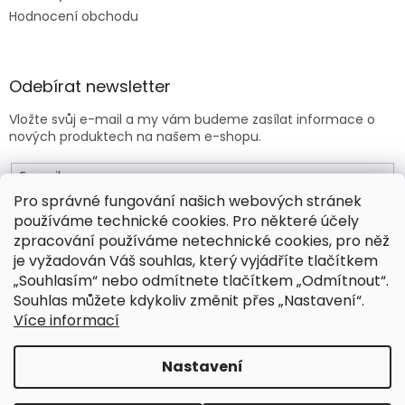
Hodnocení obchodu
Odebírat newsletter
Vložte svůj e-mail a my vám budeme zasílat informace o
nových produktech na našem e-shopu.
E-mail
Pro správné fungování našich webových stránek
používáme technické cookies. Pro některé účely
Vložením e-mailu souhlasíte s
obchodními podmínkami
.
zpracování používáme netechnické cookies, pro něž
je vyžadován Váš souhlas, který vyjádříte tlačítkem
PŘIHLÁSIT SE
„Souhlasím“ nebo odmítnete tlačítkem „Odmítnout“.
Souhlas můžete kdykoliv změnit přes „Nastavení“.
Více informací
Vytvořil Shoptet Premium
Nastavení