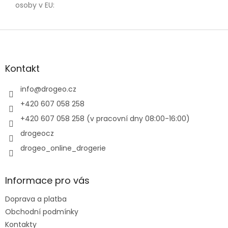
osoby v EU
:
Z
á
p
a
Kontakt
t
í
info
@
drogeo.cz
+420 607 058 258
+420 607 058 258 (v pracovní dny 08:00-16:00)
drogeocz
drogeo_online_drogerie
Informace pro vás
Doprava a platba
Obchodní podmínky
Kontakty