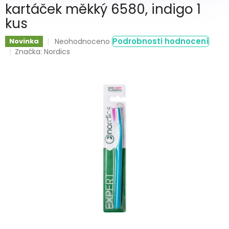
kartáček měkký 6580, indigo 1
kus
Průměrné
Podrobnosti hodnocení
Novinka
Neohodnoceno
hodnocení
Značka:
Nordics
produktu
je
0,0
z
5
hvězdiček.