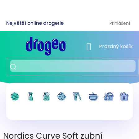
Přejít
na
obsah
Přihlášení
NÁKUPNÍ KOŠÍK
Prázdný košík
Nordics Curve Soft zubní