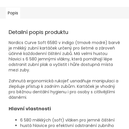
Popis
Detailní popis produktu
Nordics Curve Soft 6580 v indigo (tmavě modré) barvě
je měkký zubní kartáček určený pro šetrné a zároveň
účinné každodenní čištění zubů. Má velmi hustou
hlavici s 6 580 jemnými vlákny, která pomáhají lépe
odstranit zubní plak a vyčistit i hůře dostupná místa
mezi zuby.
Zahnutá ergonomická rukojeť usnadňuje manipulaci a
zlepšuje přístup k zadním zubům. Kartáček je vhodný
pro běžnou dentální hygienu i pro osoby s citlivějšími
dásněmi.
Hlavní vlastnosti
6 580 měkkých (soft) vláken pro jemné čištění
hustá hlavice pro efektivní odstranění zubního