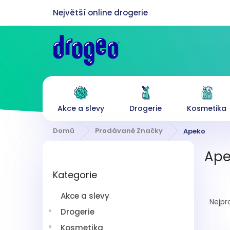
Přejít
na
obsah
Akce a slevy
Drogerie
Kosmetika
Domů
Prodávané Značky
Apeko
P
Ape
o
Přeskočit
s
Kategorie
kategorie
t
Ř
r
Akce a slevy
a
a
Nejpr
z
n
Drogerie
e
n
Kosmetika