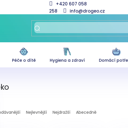
+420 607 058
258
info@drogeo.cz
Péče o dítě
Hygiena a zdraví
Domácí potř
ko
odávanější
Nejlevnější
Nejdražší
Abecedně