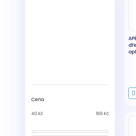
APE
dře
ap
Cena
40
Kč
169
Kč