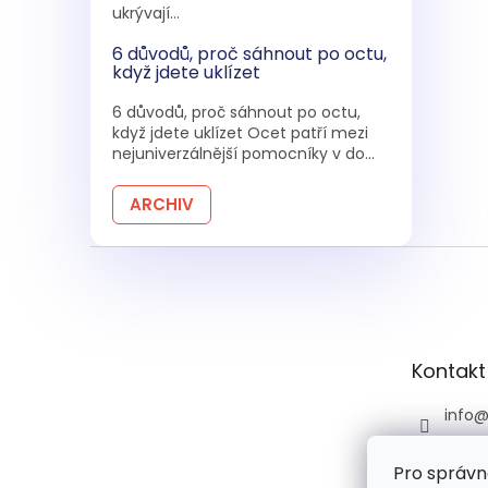
ukrývají...
6 důvodů, proč sáhnout po octu,
když jdete uklízet
6 důvodů, proč sáhnout po octu,
když jdete uklízet Ocet patří mezi
nejuniverzálnější pomocníky v do...
ARCHIV
Z
á
p
a
t
Kontakt
í
info
+420 
Pro správn
+420 