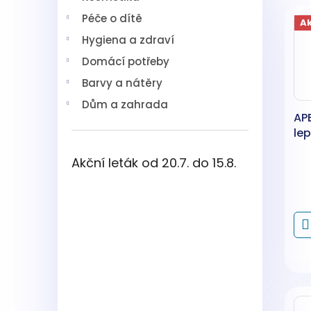
V
n
í
Péče o dítě
ý
í
p
A
p
p
a
Hygiena a zdraví
i
r
n
Domácí potřeby
s
o
e
p
d
l
Barvy a nátěry
r
u
Dům a zahrada
o
k
AP
d
t
lep
u
ů
k
Akční leták od 20.7. do 15.8.
t
ů