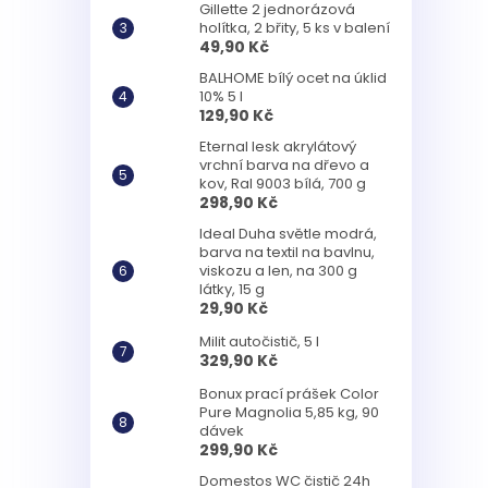
Gillette 2 jednorázová
holítka, 2 břity, 5 ks v balení
49,90 Kč
BALHOME bílý ocet na úklid
10% 5 l
129,90 Kč
Eternal lesk akrylátový
vrchní barva na dřevo a
kov, Ral 9003 bílá, 700 g
298,90 Kč
Ideal Duha světle modrá,
barva na textil na bavlnu,
viskozu a len, na 300 g
látky, 15 g
29,90 Kč
Milit autočistič, 5 l
329,90 Kč
Bonux prací prášek Color
Pure Magnolia 5,85 kg, 90
dávek
299,90 Kč
Domestos WC čistič 24h