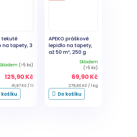
 tekuté
APEKO práškové
o na tapety, 3
lepidlo na tapety,
až 50 m², 250 g
Skladem
Skladem
(>5 ks)
Průměrné
(>5 ks)
hodnocení
125,90 Kč
69,90 Kč
produktu
je
Měrná
Měrná
41,97 Kč / 1 l
279,60 Kč / 1 kg
5,0
cena:
cena:
 košíku
Do košíku
z
5
hvězdiček.