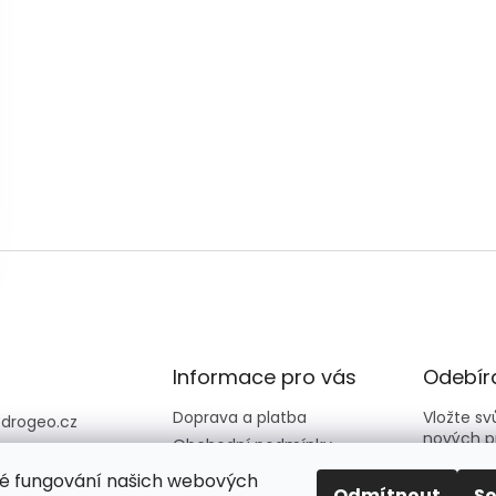
Informace pro vás
Odebíra
Doprava a platba
Vložte s
@
drogeo.cz
nových p
Obchodní podmínky
607 058 258
Kontakty
é fungování našich webových
607 058 258 (v
E-mail
Odmítnout
S