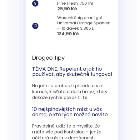
Pine Fresh, 750 ml
29,90 Kč
WaschKönig prací gel
Universal Orange Spanien
- 110 dávek 3,305 L
124,90 Kč
Drogeo tipy
TÉMA DNE: Repelent a jak ho
používat, aby skutečně fungoval
Na jaře se probouzí příroda a s ní i
komáři, klíšťata a další hmyz, který
dokáže rychle pokazit i te...
10 nejšpinavějších míst u vás
doma, o kterých možná nevíte
Pravidelně uklízíte a myslíte, že
máte vše pod kontrolou – jenže
některá místa v domácnosti