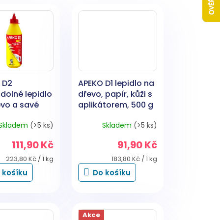
 D2
APEKO D1 lepidlo na
dolné lepidlo
dřevo, papír, kůži s
evo a savé
aplikátorem, 500 g
ály, 500 g
Skladem
(>5 ks)
Skladem
(>5 ks)
111,90 Kč
91,90 Kč
Měrná
Měrná
223,80 Kč / 1 kg
183,80 Kč / 1 kg
cena:
cena:
 košíku
Do košíku
Akce