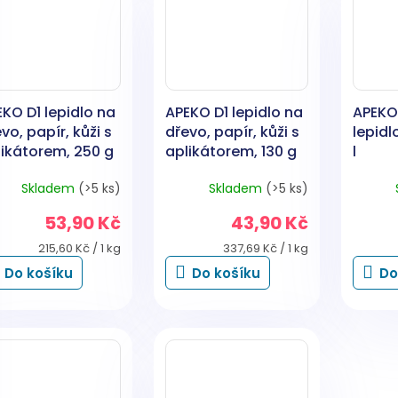
KO D1 lepidlo na
APEKO D1 lepidlo na
APEKO
vo, papír, kůži s
dřevo, papír, kůži s
lepidl
likátorem, 250 g
aplikátorem, 130 g
l
Skladem
(>5 ks)
Skladem
(>5 ks)
53,90 Kč
43,90 Kč
Měrná
Měrná
215,60 Kč / 1 kg
337,69 Kč / 1 kg
cena:
cena:
Do košíku
Do košíku
Do