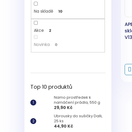
Na skladě
10
AP
skl
Akce
2
V13
Novinka
0
Top 10 produktů
Namo prostředek k
namáčení prádla, 550 g
29,90 Kč
Ubrousky do sušičky Dalli,
25 ks
44,90 Kč