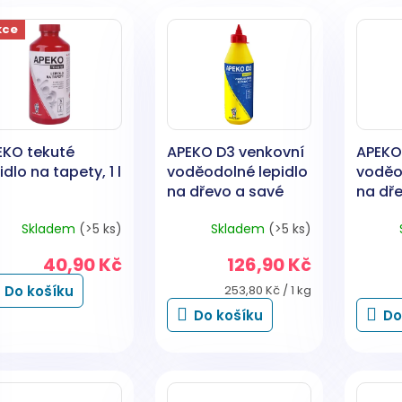
kce
EKO tekuté
APEKO D3 venkovní
APEKO
idlo na tapety, 1 l
voděodolné lepidlo
voděo
na dřevo a savé
na dř
materiály, 500 g
materi
Skladem
(>5 ks)
Skladem
(>5 ks)
40,90 Kč
126,90 Kč
Měrná
Do košíku
253,80 Kč / 1 kg
cena:
Do košíku
Do