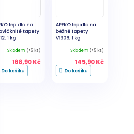
EKO lepidlo na
APEKO lepidlo na
ovláknité tapety
běžné tapety
12, 1 kg
V1306, 1 kg
Skladem
(>5 ks)
Skladem
(>5 ks)
168,90 Kč
145,90 Kč
Do košíku
Do košíku
O
v
l
á
d
a
c