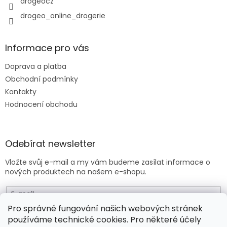
drogeocz
v
drogeo_online_drogerie
ý
p
i
s
Informace pro vás
u
Doprava a platba
Obchodní podmínky
Kontakty
Hodnocení obchodu
Odebírat newsletter
Vložte svůj e-mail a my vám budeme zasílat informace o
nových produktech na našem e-shopu.
E-mail
Pro správné fungování našich webových stránek
používáme technické cookies. Pro některé účely
Vložením e-mailu souhlasíte s
obchodními podmínkami
.