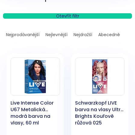
Otevřít filtr
Ř
a
Nejprodávanější
Nejlevnější
Nejdražší
Abecedně
z
e
V
n
ý
í
p
p
i
r
s
o
p
d
r
u
o
k
Live Intense Color
Schwarzkopf LIVE
d
t
U67 Metalická
barva na vlasy Ultra
u
ů
modrá barva na
Brights Kouřově
k
vlasy, 60 ml
růžová 025
t
ů