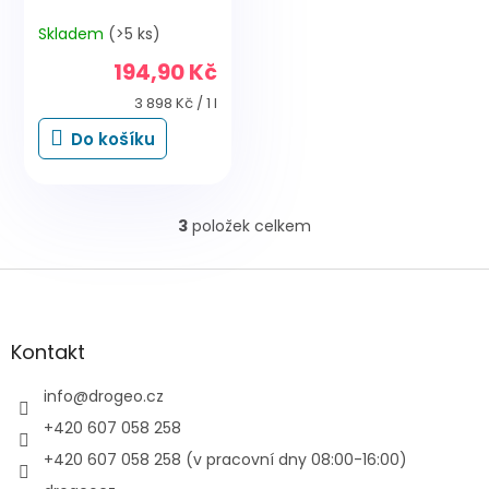
Skladem
(>5 ks)
194,90 Kč
Měrná
3 898 Kč / 1 l
cena:
Do košíku
3
položek celkem
O
v
l
Z
á
á
d
p
a
a
Kontakt
c
t
í
í
info
@
drogeo.cz
p
r
+420 607 058 258
v
+420 607 058 258 (v pracovní dny 08:00-16:00)
k
y