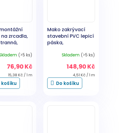
montážní
Mako zakrývací
na zrcadla,
stavební PVC lepicí
tranná,
páska,
, šířka 19
štukatérská, lepí 6
Skladem
(>5 ks)
Skladem
(>5 ks)
élka 5 m
týdnů, šířka 50 mm,
délka 33 m
76,90 Kč
148,90 Kč
Měrná
Měrná
15,38 Kč / 1 m
4,51 Kč / 1 m
cena:
cena:
 košíku
Do košíku