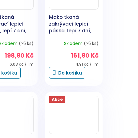
tkaná
Mako tkaná
ací lepicí
zakrývací lepicí
 lepí 7 dní,
páska, lepí 7 dní,
 × 33 m
38 mm × 33 m
Skladem
(>5 ks)
Skladem
(>5 ks)
198,90 Kč
161,90 Kč
Měrná
Měrná
6,03 Kč / 1 m
4,91 Kč / 1 m
cena:
cena:
 košíku
Do košíku
Akce