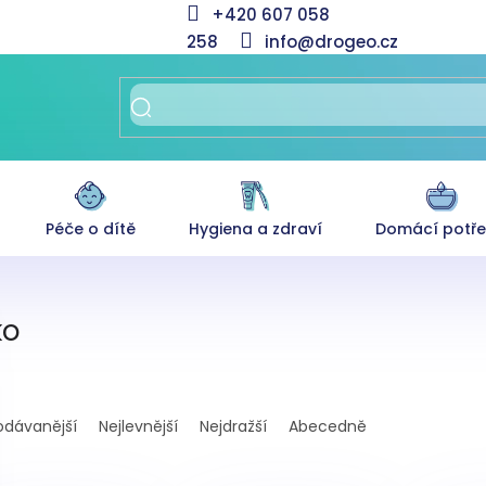
+420 607 058
258
info@drogeo.cz
Péče o dítě
Hygiena a zdraví
Domácí potř
ko
odávanější
Nejlevnější
Nejdražší
Abecedně