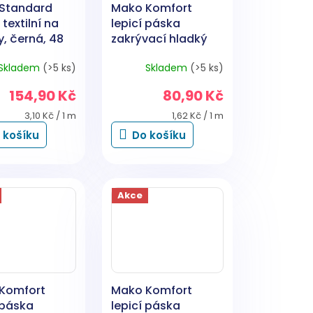
Standard
Mako Komfort
textilní na
lepicí páska
, černá, 48
zakrývací hladký
50 m
krep, 7 dní, do 60
Skladem
(>5 ks)
Skladem
(>5 ks)
°C, 50 mm × 50 m
154,90 Kč
80,90 Kč
Měrná
Měrná
3,10 Kč / 1 m
1,62 Kč / 1 m
cena:
cena:
 košíku
Do košíku
Akce
Komfort
Mako Komfort
 páska
lepicí páska