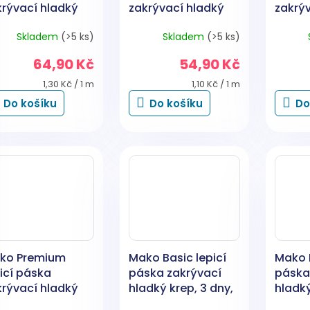
krývací hladký
zakrývací hladký
zakrý
p, 7 dní, do 60
krep, 7 dní, do 60
krep, 
Skladem
(>5 ks)
Skladem
(>5 ks)
, 38 mm × 50 m
°C, 30 mm × 50 m
°C, 2
64,90 Kč
54,90 Kč
Měrná
Měrná
1,30 Kč / 1 m
1,10 Kč / 1 m
cena:
cena:
Do košíku
Do košíku
Do
ko Premium
Mako Basic lepicí
Mako B
icí páska
páska zakrývací
páska
krývací hladký
hladký krep, 3 dny,
hladký
p, 7 dní, do 80
do 60 °C, 75 mm ×
do 60