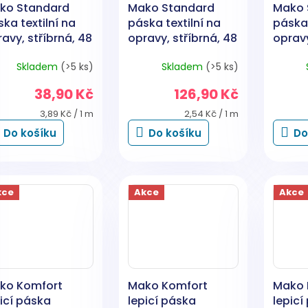
ko Standard
Mako Standard
Mako 
ka textilní na
páska textilní na
páska 
avy, stříbrná, 48
opravy, stříbrná, 48
opravy
 × 10 m
mm × 50 m
mm × 
Skladem
(>5 ks)
Skladem
(>5 ks)
38,90 Kč
126,90 Kč
Měrná
Měrná
3,89 Kč / 1 m
2,54 Kč / 1 m
cena:
cena:
Do košíku
Do košíku
Do
kce
Akce
Akce
ko Komfort
Mako Komfort
Mako 
icí páska
lepicí páska
lepicí