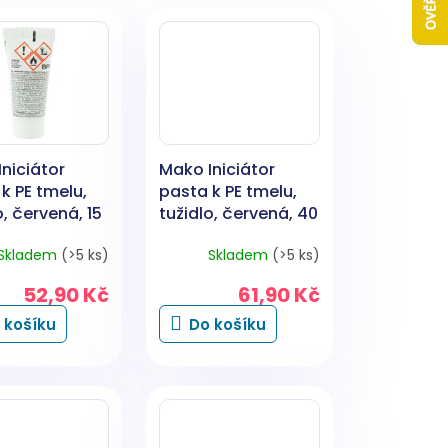
niciátor
Mako Iniciátor
k PE tmelu,
pasta k PE tmelu,
o, červená, 15
tužidlo, červená, 40
g
Skladem
(>5 ks)
Skladem
(>5 ks)
52,90 Kč
61,90 Kč
 košíku
Do košíku