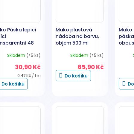
ko Páska lepicí
Mako plastová
Mako 
ící
nádoba na barvu,
páska 
ansparentní 48
objem 500 ml
obous
 x 66 m
pěnová
Skladem
(>5 ks)
Skladem
(>5 ks)
mm, d
30,90 Kč
65,90 Kč
Měrná
0,47 Kč / 1 m
Do košíku
cena:
Do košíku
Do