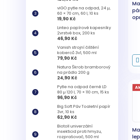
Ma
viGO pytle na odpad, 24 µ,
pás
60 × 70 cm, 60 l, 10 ks
opr
19,90 Kč
mm
Linteo papírové kapesníky
2vrstvé box, 200 ks
46,90 Kč
Vanish strojní čištění
koberců 3v1, 500 ml
79,90 Kč
Natura Škrob bramborový
na prádlo 200 g
24,90 Kč
Pytle na odpad černé LD
A
80 µ 120 l, 70 × 110 cm, 15 ks
96,90 Kč
Big Soft Páv Toaletní papír
3vr, 10 ks
62,90 Kč
Biotoll univerzální
Ma
insekticid proti hmyzu,
lep
rozprašovač, 500 ml