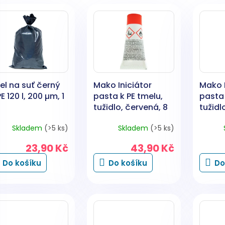
el na suť černý
Mako Iniciátor
Mako I
E 120 l, 200 µm, 1
pasta k PE tmelu,
pasta 
tužidlo, červená, 8
tužidl
g
g
Skladem
(>5 ks)
Skladem
(>5 ks)
23,90 Kč
43,90 Kč
Do košíku
Do košíku
Do