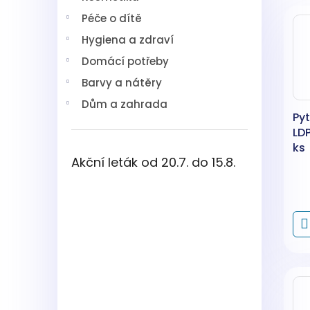
V
n
í
Péče o dítě
ý
í
p
p
p
a
Hygiena a zdraví
i
r
n
Domácí potřeby
s
o
e
p
d
l
Barvy a nátěry
r
u
Dům a zahrada
o
k
Pyt
d
t
LDP
u
ů
ks
k
Akční leták od 20.7. do 15.8.
t
ů