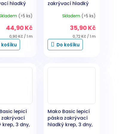
vací hladký
zakrývací hladký
7 dní, do 60
krep, 7 dní, do 60
Skladem
(>5 ks)
Skladem
(>5 ks)
5 mm × 50 m
°C, 19 mm × 50 m
44,90 Kč
35,90 Kč
Měrná
Měrná
0,90 Kč / 1 m
0,72 Kč / 1 m
cena:
cena:
 košíku
Do košíku
asic lepicí
Mako Basic lepicí
 zakrývací
páska zakrývací
 krep, 3 dny,
hladký krep, 3 dny,
 °C, 48 mm ×
do 60 °C, 38 mm ×