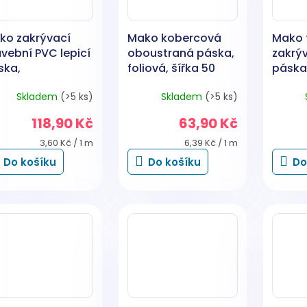
ko zakrývací
Mako kobercová
Mako 
vební PVC lepicí
oboustraná páska,
zakrýv
ska,
foliová, šířka 50
páska,
katérská, lepí 6
mm, délka 10 m
50 mm
Skladem
(>5 ks)
Skladem
(>5 ks)
dnů, šířka 38 mm,
lka 33 m
118,90 Kč
63,90 Kč
Měrná
Měrná
3,60 Kč / 1 m
6,39 Kč / 1 m
cena:
cena:
Do košíku
Do košíku
Do