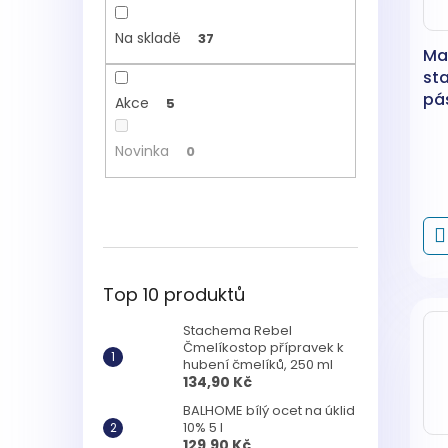
Na skladě
37
Ma
sta
pá
Akce
5
štu
tý
Novinka
0
dé
Top 10 produktů
Stachema Rebel
Čmelíkostop přípravek k
hubení čmelíků, 250 ml
134,90 Kč
BALHOME bílý ocet na úklid
10% 5 l
129,90 Kč