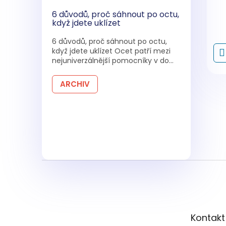
°C
6 důvodů, proč sáhnout po octu,
když jdete uklízet
6 důvodů, proč sáhnout po octu,
když jdete uklízet Ocet patří mezi
nejuniverzálnější pomocníky v do...
ARCHIV
Z
á
p
a
t
Kontakt
í