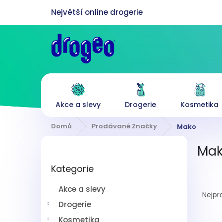
Přejít
na
obsah
Akce a slevy
Drogerie
Kosmetika
Domů
Prodávané Značky
Mako
P
Ma
o
Přeskočit
s
Kategorie
kategorie
t
Ř
r
Akce a slevy
a
a
Nejpr
z
n
Drogerie
e
n
Kosmetika