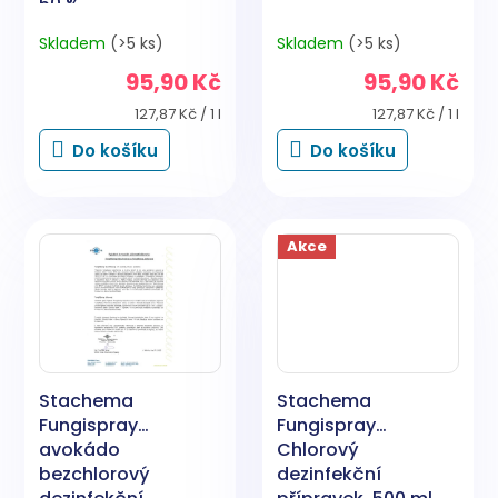
50 %
Skladem
(>5 ks)
Skladem
(>5 ks)
95,90 Kč
95,90 Kč
Měrná
Měrná
127,87 Kč / 1 l
127,87 Kč / 1 l
cena:
cena:
Do košíku
Do košíku
Akce
Stachema
Stachema
Fungispray
Fungispray
avokádo
Chlorový
bezchlorový
dezinfekční