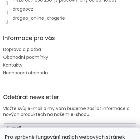
+420 607 058 258 (v pracovní dny 08:00-16:00)
k
y
drogeocz
v
drogeo_online_drogerie
ý
p
i
s
Informace pro vás
u
Doprava a platba
Obchodní podmínky
Kontakty
Hodnocení obchodu
Odebírat newsletter
Vložte svůj e-mail a my vám budeme zasílat informace o
nových produktech na našem e-shopu.
E-mail
Pro správné fungování našich webových stránek