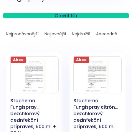
Otevřít filtr
Ř
a
Nejprodávanější
Nejlevnější
Nejdražší
Abecedně
z
e
V
n
ý
í
Akce
Akce
p
p
i
r
s
o
p
d
r
u
o
k
Stachema
Stachema
d
t
Fungispray
Fungispray citrón
u
ů
bezchlorový
bezchlorový
k
dezinfekční
dezinfekční
t
přípravek, 500 ml +
přípravek, 500 ml
ů