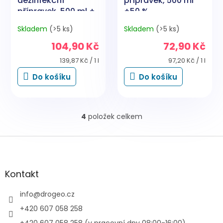
dezinfekční
přípravek, 500 ml
přípravek, 500 ml +
+50 %
50 %
Skladem
(>5 ks)
Skladem
(>5 ks)
104,90 Kč
72,90 Kč
Měrná
Měrná
139,87 Kč / 1 l
97,20 Kč / 1 l
cena:
cena:
Do košíku
Do košíku
4
položek celkem
O
v
l
Z
á
á
d
p
a
a
Kontakt
c
t
í
í
info
@
drogeo.cz
p
r
+420 607 058 258
v