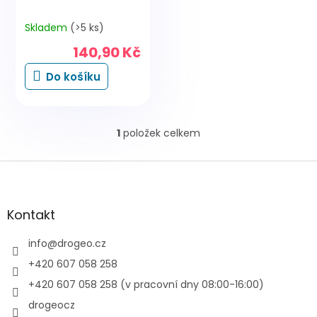
Skladem
(>5 ks)
140,90 Kč
Do košíku
1
položek celkem
O
v
l
Z
á
á
d
p
a
a
Kontakt
c
t
í
í
info
@
drogeo.cz
p
r
+420 607 058 258
v
+420 607 058 258 (v pracovní dny 08:00-16:00)
k
y
drogeocz
v