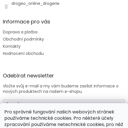
drogeo_online_drogerie
ý
p
i
s
Informace pro vás
u
Doprava a platba
Obchodní podmínky
Kontakty
Hodnocení obchodu
Odebírat newsletter
Vložte svůj e-mail a my vám budeme zasílat informace o
nových produktech na našem e-shopu.
E-mail
Pro správné fungování našich webových stránek
používáme technické cookies. Pro některé účely
Vložením e-mailu souhlasíte s
obchodními podmínkami
.
zpracování používáme netechnické cookies, pro něž