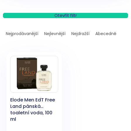
Otevřít filtr
Ř
a
Nejprodávanější
Nejlevnější
Nejdražší
Abecedně
z
e
V
n
ý
í
p
p
i
r
s
o
p
d
r
u
o
k
Elode Men EdT Free
d
t
Land pánská
u
ů
toaletní voda, 100
k
ml
t
ů