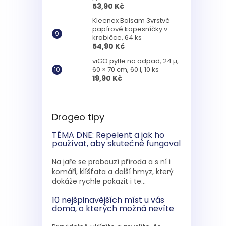
53,90 Kč
Kleenex Balsam 3vrstvé
papírové kapesníčky v
krabičce, 64 ks
54,90 Kč
viGO pytle na odpad, 24 µ,
60 × 70 cm, 60 l, 10 ks
19,90 Kč
Drogeo tipy
TÉMA DNE: Repelent a jak ho
používat, aby skutečně fungoval
Na jaře se probouzí příroda a s ní i
komáři, klíšťata a další hmyz, který
dokáže rychle pokazit i te...
10 nejšpinavějších míst u vás
doma, o kterých možná nevíte