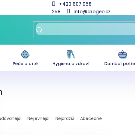
+420 607 058
258
info@drogeo.cz
Péče o dítě
Hygiena a zdraví
Domácí potř
m
odávanější
Nejlevnější
Nejdražší
Abecedně