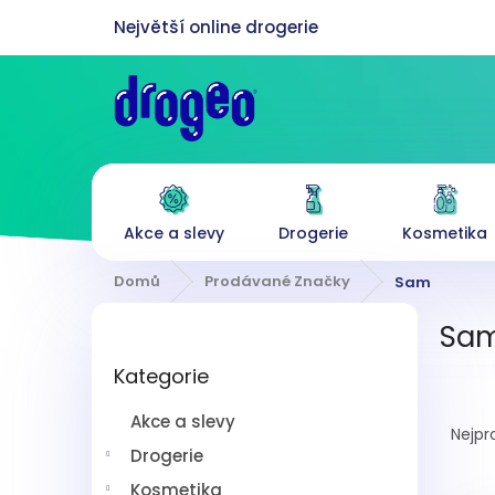
Přejít
na
obsah
Akce a slevy
Drogerie
Kosmetika
Domů
Prodávané Značky
Sam
P
Sa
o
Přeskočit
s
Kategorie
kategorie
t
Ř
r
Akce a slevy
a
a
Nejpr
z
n
Drogerie
e
n
Kosmetika