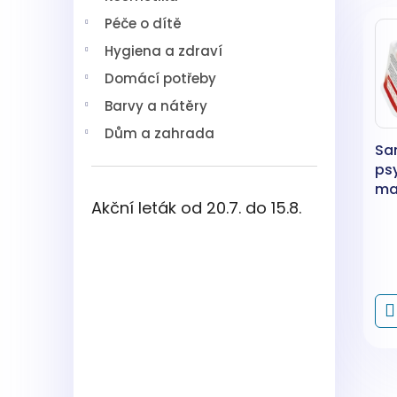
V
n
í
Péče o dítě
ý
í
p
p
p
a
Hygiena a zdraví
i
r
n
Domácí potřeby
s
o
e
p
d
l
Barvy a nátěry
r
u
Dům a zahrada
o
k
Sa
d
t
ps
u
ů
ma
k
Akční leták od 20.7. do 15.8.
ma
t
ů