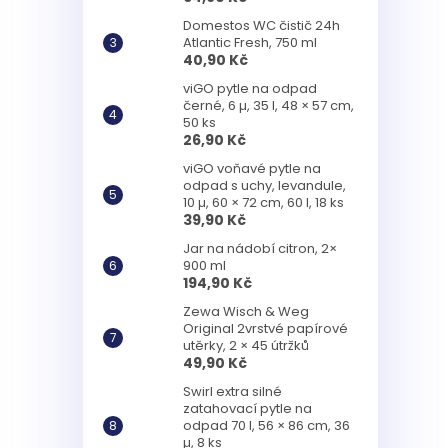
Domestos WC čistič 24h
Atlantic Fresh, 750 ml
40,90 Kč
viGO pytle na odpad
černé, 6 µ, 35 l, 48 × 57 cm,
50 ks
26,90 Kč
viGO voňavé pytle na
odpad s uchy, levandule,
10 µ, 60 × 72 cm, 60 l, 18 ks
39,90 Kč
Jar na nádobí citron, 2×
900 ml
194,90 Kč
Zewa Wisch & Weg
Original 2vrstvé papírové
utěrky, 2 × 45 útržků
49,90 Kč
Swirl extra silné
zatahovací pytle na
odpad 70 l, 56 × 86 cm, 36
µ, 8 ks