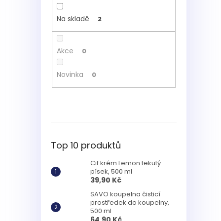
Na skladě
2
Akce
0
Novinka
0
Top 10 produktů
Cif krém Lemon tekutý
písek, 500 ml
39,90 Kč
SAVO koupelna čisticí
prostředek do koupelny,
500 ml
64,90 Kč