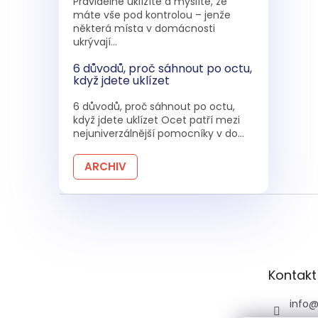
Pravidelně uklízíte a myslíte, že
máte vše pod kontrolou – jenže
některá místa v domácnosti
ukrývají...
6 důvodů, proč sáhnout po octu,
když jdete uklízet
6 důvodů, proč sáhnout po octu,
když jdete uklízet Ocet patří mezi
nejuniverzálnější pomocníky v do...
ARCHIV
Z
á
p
a
t
Kontakt
í
info