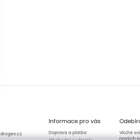
Informace pro vás
Odebíra
Doprava a platba
Vložte s
@
drogeo.cz
nových p