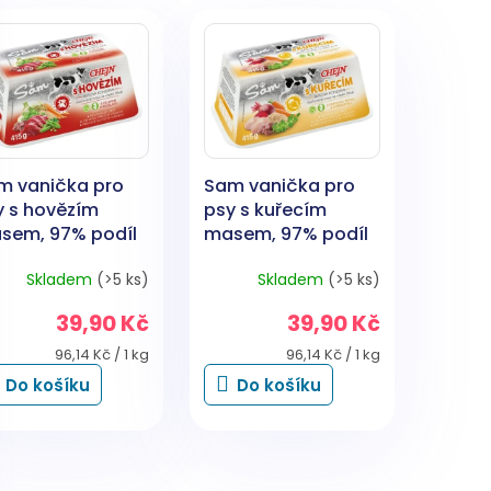
m vanička pro
Sam vanička pro
y s hovězím
psy s kuřecím
sem, 97% podíl
masem, 97% podíl
sa, 415 g
masa, 415 g
Skladem
(>5 ks)
Skladem
(>5 ks)
39,90 Kč
39,90 Kč
Měrná
Měrná
96,14 Kč / 1 kg
96,14 Kč / 1 kg
cena:
cena:
Do košíku
Do košíku
O